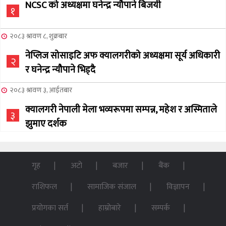
NCSC को अध्यक्षमा घनेन्द्र न्यौपाने बिजयी
१
२०८३ श्रावण ८, शुक्रबार
नेप्लिज सोसाइटि अफ क्यालगरीको अध्यक्षमा सूर्य अधिकारी
२
र घनेन्द्र न्यौपाने भिड्दै
२०८३ श्रावण ३, आईतबार
क्यालगरी नेपाली मेला भव्यरूपमा सम्पन्न, महेश र अस्मिताले
३
झुमाए दर्शक
२०८३ अषाढ ३२, बिहिबार
NCSC को अध्यक्ष पदको लागी सूर्य अधिकारीको उम्मेदवारी
गृह
अटो
बजार
बैंक
४
घोषणा
राशिफल
सामाजिक संजाल
विज्ञापन
२०७६ बैशाख १३, शुक्रबार
प्रयोगका सर्त
हाम्रोबारे
सम्पर्क
पन्ध्र सय घर निर्माणका लागि सेनालाई ८५ करोड
५