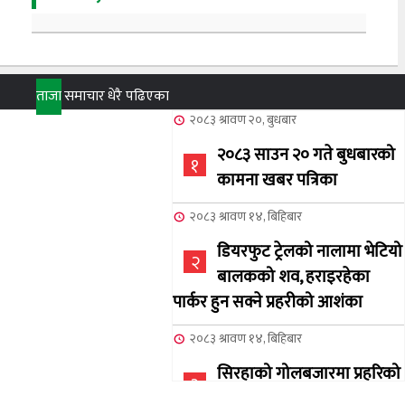
ताजा
समाचार
धेरै पढिएका
२०८३ श्रावण २०, बुधबार
२०८३ साउन २० गते बुधबारको
१
कामना खबर पत्रिका
२०८३ श्रावण १४, बिहिबार
डियरफुट ट्रेलको नालामा भेटियो
२
बालकको शव, हराइरहेका
पार्कर हुन सक्ने प्रहरीको आशंका
२०८३ श्रावण १४, बिहिबार
सिरहाको गोलबजारमा प्रहरिको
३
गोलि लागेर एक जनाको मृत्यु