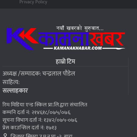
Privacy Policy
२०७६ बैशाख १३, शुक्रबार
जहाँ चट्याङबाट बच्न रक्सी छर्केर घरभित्र पस्छन् स्थानीय
६
२०७६ बैशाख १३, शुक्रबार
फोरम सुनसरीको अध्यक्षमा खत्वे विजयी
७
हाम्रो टिम
अध्यक्ष /सम्पादक: चन्द्रलाल पौडेल
२०७६ बैशाख १३, शुक्रबार
साहित्य:
भूकम्प पीडितलाई घर निर्माण गर्न लालपुर्जा
८
सल्लाहकार
रिम मिडिया एन्ड स्किल प्रा.लि.द्वारा संचालित
कम्पनि दर्ता नं: २१४६१८/०७५/०७६
सूचना विभाग दर्ता नं: १३४२/०७५-०७६
प्रेस काउन्सिल दर्ता नं: १७१३
जितपुर सिमरा उ.म.न.पा -२ ,बारा