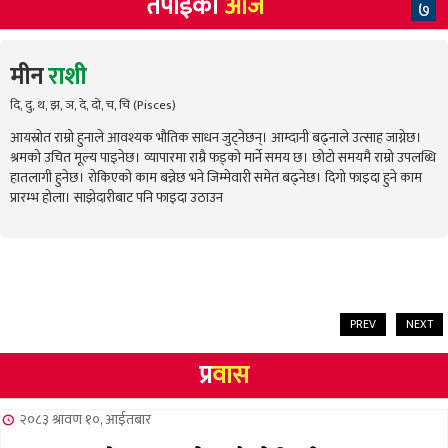
तपाईंको
आज
७
मीन
राशी
दि, दु, थ, झ, ञ, दे, दो, च, चि (Pisces)
आयस्रोत राम्रो हुनाले आवश्यक भौतिक साधन जुट्नेछन्। आम्दानी बढ्नाले उत्साह जाग्नेछ।
श्रमको उचित मूल्य पाइनेछ। व्यापारमा राम्रै फड्को मार्ने समय छ। छोटो समयमै राम्रो उपलब्धि
हातलागी हुनेछ। रोकिएको काम बन्नेछ भने जिम्मेवारी समेत बढ्नेछ। दिगो फाइदा हुने काम
प्रारम्भ होला। साझेदारीबाट पनि फाइदा उठाउन
PREV
NEXT
प्र
वास
२०८३ श्रावण १०, आईतबार