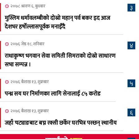
भव्यरूपमा सम्पन्न, महेश र
२०७८ श्रावण ६, बुधबार
३
अस्मिताले झुमाए दर्शक
मुस्लिम धर्मावलम्बीको दोस्रो महान् पर्व बकर इद आज
२०८३ श्रावण २, शनिबार
देशभर हर्षोल्लासपूर्वक मनाइँदै
क्यालगरी नेपाली मेलाको
८
सम्पुर्ण तयारी पुरा, महेश र
२०७६ जेष्ठ १८, शनिबार
४
अस्मिताको बेजोड प्रस्तुती रहने
राधाकृष्ण भगवान सेवा समिती सिमराको दोस्रो साधारण
सभा सम्पन्न ।
२०७६ बैशाख १३, शुक्रबार
५
पन्ध्र सय घर निर्माणका लागि सेनालाई ८५ करोड
२०७६ बैशाख १३, शुक्रबार
६
जहाँ चट्याङबाट बच्न रक्सी छर्केर घरभित्र पस्छन् स्थानीय