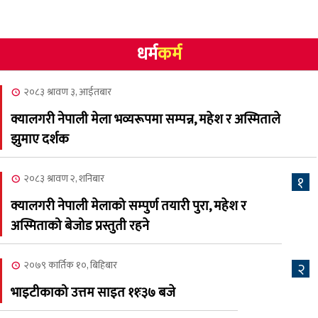
२०८३ श्रावण १०, आईतबार
धर्म
कर्म
NCSC को अध्यक्षमा घनेन्द्र
४
न्यौपाने बिजयी
२०८३ श्रावण ३, आईतबार
२०८३ श्रावण ८, शुक्रबार
क्यालगरी नेपाली मेला भव्यरूपमा सम्पन्न, महेश र अस्मिताले
नेप्लिज सोसाइटि अफ
५
झुमाए दर्शक
क्यालगरीको अध्यक्षमा सूर्य
अधिकारी र घनेन्द्र न्यौपाने भिड्दै
२०८३ श्रावण २, शनिबार
१
२०८३ श्रावण ६, बुधबार
क्यालगरी नेपाली मेलाको सम्पुर्ण तयारी पुरा, महेश र
२०८३ काउन ६ गते बुधबारको
अस्मिताको बेजोड प्रस्तुती रहने
६
कामना खबर पत्रिका
२०७९ कार्तिक १०, बिहिबार
२
२०८३ श्रावण ३, आईतबार
भाइटीकाको उत्तम साइत ११ः३७ बजे
क्यालगरी नेपाली मेला
७