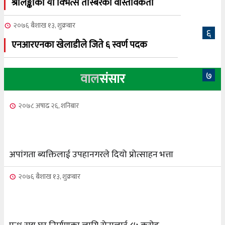
श्रीलङ्काका यी विभत्स तस्बिरको वास्तविकता
२०७६ बैशाख १३, शुक्रबार
६
एनआरएनका खेलाडीले जिते ६ स्वर्ण पदक
७
वाल
संसार
२०७८ अषाढ २६, शनिबार
अपांगता ब्यक्तिलाई उपहानगरले दियो प्रोत्साहन भत्ता
२०७६ बैशाख १३, शुक्रबार