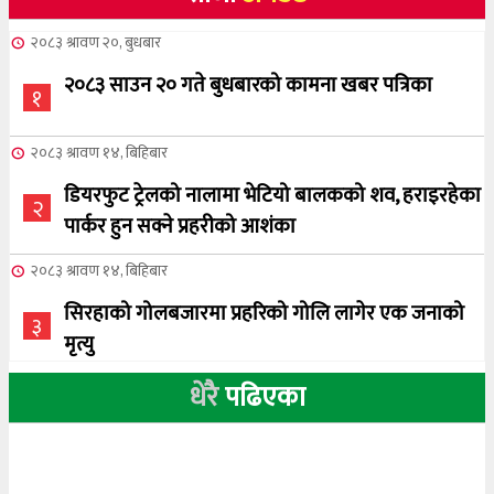
२०८३ श्रावण २०, बुधबार
२०८३ साउन २० गते बुधबारको कामना खबर पत्रिका
१
२०८३ श्रावण १४, बिहिबार
डियरफुट ट्रेलको नालामा भेटियो बालकको शव, हराइरहेका
२
पार्कर हुन सक्ने प्रहरीको आशंका
२०८३ श्रावण १४, बिहिबार
सिरहाको गोलबजारमा प्रहरिको गोलि लागेर एक जनाको
३
मृत्यु
धेरै
पढिएका
२०८३ श्रावण १०, आईतबार
NCSC को अध्यक्षमा घनेन्द्र न्यौपाने बिजयी
४