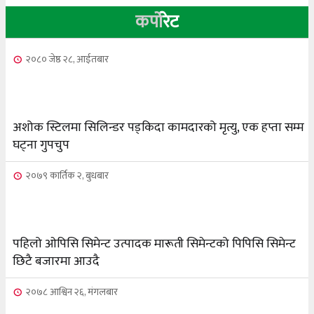
कर्पो
रेट
२०८३ अषाढ ३२, बिहिबार
NCSC को अध्यक्ष पदको लागी सूर्य अधिकारीको उम्मेदवारी
४
२०८० जेष्ठ २८, आईतबार
घोषणा
२०७६ बैशाख १३, शुक्रबार
पन्ध्र सय घर निर्माणका लागि सेनालाई ८५ करोड
५
अशोक स्टिलमा सिलिन्डर पड्किदा कामदारको मृत्यु, एक हप्ता सम्म
घट्ना गुपचुप
२०७६ बैशाख १३, शुक्रबार
२०७९ कार्तिक २, बुधबार
जहाँ चट्याङबाट बच्न रक्सी छर्केर घरभित्र पस्छन् स्थानीय
६
२०७६ बैशाख १३, शुक्रबार
पहिलो ओपिसि सिमेन्ट उत्पादक मारूती सिमेन्टको पिपिसि सिमेन्ट
फोरम सुनसरीको अध्यक्षमा खत्वे विजयी
छिटै बजारमा आउदै
७
२०७८ आश्विन २६, मंगलबार
२०७६ बैशाख १३, शुक्रबार