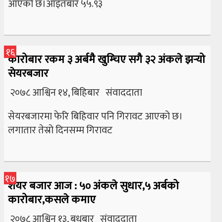
आएको छ।आइतबार ५५.९३
१६
कारोबार रकम ३ अर्बमै खुम्चिए सगै ३२ अंकले झर्‍यो
सेयरबजार
२०७८ आश्विन १४, बिहिबार संवाददाता
सेयरबजारमा फेरि बिहिवार पनि गिरावट आएको छ।
लगातार तेस्रो दिनसम्म गिरावट
१७
शेयर बजार आज : ५० अंकले सुधार,५ अर्बको
कारोबार,कसले कमाए
२०७८ आश्विन १३, बुधबार संवाददाता