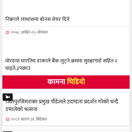
भूकम्प पीडितलाई घर निर्माण गर्न लालपुर्जा
८
निफ्राले लाभांशमा बोनस शेयर दिने
२०७८ आश्विन २५, सोमबार
मोरङमा भारतिय डाकाले बैंक लुट्ने क्रममा सुरक्षागार्ड सहित २
घाइते,३पक्राउ
कामना
भिडियो
जितपुरसिमराका प्रमुख पौडेलले उदण्डता प्रदर्शन गरेको भन्दै
एमालेको भत्सना
२०८१ श्रावण ३१, बिहिबार