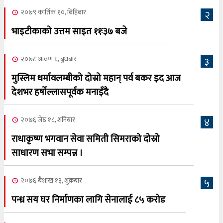
२०७९ कार्तिक १०, बिहिबार
२
भाइटीकाको उत्तम साइत ११ः३७ बजे
२०७८ श्रावण ६, बुधबार
३
मुस्लिम धर्मावलम्बीको दोस्रो महान् पर्व बकर इद आज
देशभर हर्षोल्लासपूर्वक मनाइँदै
२०७६ जेष्ठ १८, शनिबार
४
राधाकृष्ण भगवान सेवा समिती सिमराको दोस्रो
साधारण सभा सम्पन्न ।
२०७६ बैशाख १३, शुक्रबार
५
पन्ध्र सय घर निर्माणका लागि सेनालाई ८५ करोड