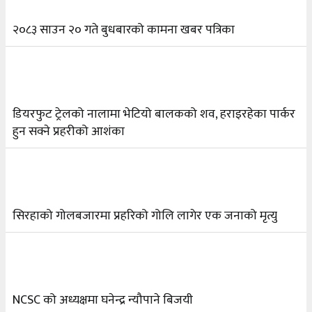
२०८३ श्रावण ८, शुक्रबार
२०८३ साउन २० गते बुधबारको कामना खबर पत्रिका
नेप्लिज सोसाइटि अफ क्यालगरीको अध्यक्षमा सूर्य
५
अधिकारी र घनेन्द्र न्यौपाने भिड्दै
२०८३ श्रावण ६, बुधबार
२०८३ काउन ६ गते बुधबारको कामना खबर पत्रिका
६
डियरफुट ट्रेलको नालामा भेटियो बालकको शव, हराइरहेका पार्कर
हुन सक्ने प्रहरीको आशंका
२०८३ श्रावण ३, आईतबार
क्यालगरी नेपाली मेला भव्यरूपमा सम्पन्न, महेश र अस्मिताले
७
झुमाए दर्शक
सिरहाको गोलबजारमा प्रहरिको गोलि लागेर एक जनाको मृत्यु
२०८३ श्रावण २, शनिबार
क्यालगरी नेपाली मेलाको सम्पुर्ण तयारी पुरा, महेश र
८
अस्मिताको बेजोड प्रस्तुती रहने
NCSC को अध्यक्षमा घनेन्द्र न्यौपाने बिजयी