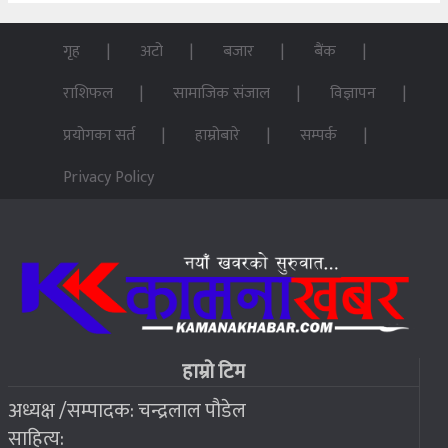
गृह
अटो
बजार
बैंक
राशिफल
सामाजिक संजाल
विज्ञापन
प्रयोगका सर्त
हाम्रोबारे
सम्पर्क
Privacy Policy
हाम्रो टिम
अध्यक्ष /सम्पादक: चन्द्रलाल पौडेल
साहित्य: