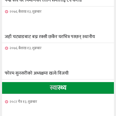
पन्ध्र सय घर निर्माणका लागि सेनालाई ८५ करोड
२०७६ बैशाख १३, शुक्रबार
जहाँ चट्याङबाट बच्न रक्सी छर्केर घरभित्र पस्छन् स्थानीय
२०७६ बैशाख १३, शुक्रबार
फोरम सुनसरीको अध्यक्षमा खत्वे विजयी
स्वा
स्थ्य
२०८२ चैत्र १३, शुक्रबार