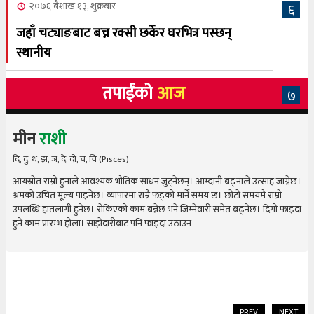
२०७६ बैशाख १३, शुक्रबार
६
जहाँ चट्याङबाट बच्न रक्सी छर्केर घरभित्र पस्छन्
स्थानीय
तपाईंको
आज
७
मीन
राशी
दि, दु, थ, झ, ञ, दे, दो, च, चि (Pisces)
आयस्रोत राम्रो हुनाले आवश्यक भौतिक साधन जुट्नेछन्। आम्दानी बढ्नाले उत्साह जाग्नेछ।
श्रमको उचित मूल्य पाइनेछ। व्यापारमा राम्रै फड्को मार्ने समय छ। छोटो समयमै राम्रो
उपलब्धि हातलागी हुनेछ। रोकिएको काम बन्नेछ भने जिम्मेवारी समेत बढ्नेछ। दिगो फाइदा
हुने काम प्रारम्भ होला। साझेदारीबाट पनि फाइदा उठाउन
PREV
NEXT