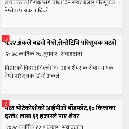
लगातारको गिरावटसँगै चौथो दिन सेयर बजार परिसूचक
नेप्सेमा ५ अंक माथिको
७
५.२२ अंकले बढ्याे नेप्से,सेन्सेटिभि परिसुचक घट्यो
२०७८ कार्तिक १७, बुधबार संवाददाता
तिहारको बिदा अघिल्लो दिन आज शेयर कारोबार मापक
नेप्से परिसूचक झिनो अंकले
८
मध्य भोटेकोशीको आईपीओ बाँडफाँट,१० कित्ताका
दरले८ लाख १९ हजारले पाए शेयर
२०७८ कार्तिक १२, शुक्रबार संवाददाता