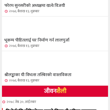
फोरम सुनसरीको अध्यक्षमा खत्वे विजयी
२०७६ बैशाख १३, शुक्रबार
भूकम्प पीडितलाई घर निर्माण गर्न लालपुर्जा
२०७६ बैशाख १३, शुक्रबार
श्रीलङ्काका यी विभत्स तस्बिरको वास्तविकता
२०७६ बैशाख १३, शुक्रबार
जीवन
शैली
२०७८ जेष्ठ ३०, आईतबार