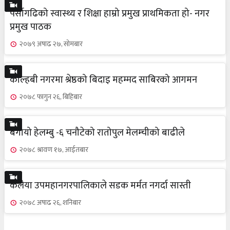
पर्सागढिको स्वास्थ्य र शिक्षा हाम्रो प्रमुख प्राथमिकता हो- नगर
प्रमुख पाठक
२०७९ अषाढ २७, सोमबार
कोल्हबी नगरमा श्रेष्ठको बिदाइ महम्मद साबिरको आगमन
२०७८ फागुन २६, बिहिबार
बगायो हेलम्बु -६ चनौटेको रातोपुल मेलम्चीको बाढीले
२०७८ श्रावण १७, आईतबार
कलैया उपमहानगरपालिकाले सडक मर्मत नगर्दा सास्ती
२०७८ अषाढ २६, शनिबार