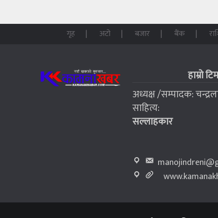
गृह
अटो
बजार
बैंक
रा
हाम्रो टि
अध्यक्ष /सम्पादक: चन्द्र
साहित्य:
सल्लाहकार
manojindreni@g
www.kamanakh