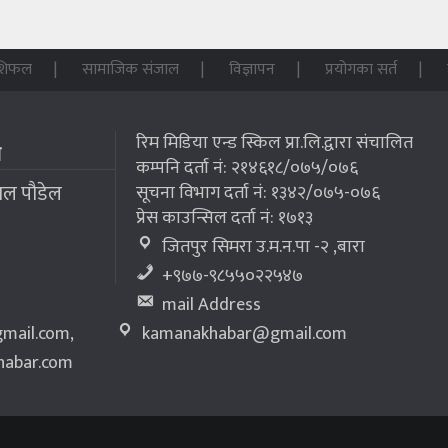
शिफल
सामाजिक संजाल
विज्ञापन
प्रयोगका सर्त
रिम मिडिया एन्ड स्किल प्रा.लि.द्वारा संचालित
म
कम्पनि दर्ता नं: २१४६१८/०७५/०७६
लाल पौडेल
सूचना विभाग दर्ता नं: १३४२/०७५-०७६
प्रेस काउन्सिल दर्ता नं: १७१३
जितपुर सिमरा उ.म.न.पा -२ ,बारा
+९७७-९८५५०२२५४७
mail Address
mail.com
,
kamanakhabar@gmail.com
abar.com