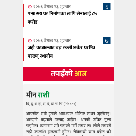
६
२०७६ बैशाख १३, शुक्रबार
पन्ध्र सय घर निर्माणका लागि सेनालाई ८५
करोड
७
२०७६ बैशाख १३, शुक्रबार
जहाँ चट्याङबाट बच्न रक्सी छर्केर घरभित्र
पस्छन् स्थानीय
तपाईंको
आज
मीन
राशी
दि, दु, थ, झ, ञ, दे, दो, च, चि (Pisces)
आयस्रोत राम्रो हुनाले आवश्यक भौतिक साधन जुट्नेछन्।
आयस्रोत राम
आम्दानी बढ्नाले उत्साह जाग्नेछ। श्रमको उचित मूल्य
आम्दानी बढ
पाइनेछ। व्यापारमा राम्रै फड्को मार्ने समय छ। छोटो समयमै
पाइनेछ। व्या
राम्रो उपलब्धि हातलागी हुनेछ। रोकिएको काम बन्नेछ भने