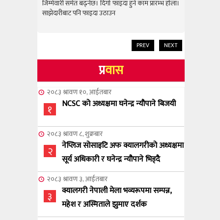
राम्रो उपलब
जिम्मेवारी समेत बढ्नेछ। दिगो फाइदा हुने काम प्रारम्भ होला।
जिम्मेवारी स
साझेदारीबाट पनि फाइदा उठाउन
साझेदारीबाट
PREV
NEXT
प्र
वास
२०८३ श्रावण १०, आईतबार
NCSC को अध्यक्षमा घनेन्द्र न्यौपाने बिजयी
१
२०८३ श्रावण ८, शुक्रबार
नेप्लिज सोसाइटि अफ क्यालगरीको अध्यक्षमा
२
सूर्य अधिकारी र घनेन्द्र न्यौपाने भिड्दै
२०८३ श्रावण ३, आईतबार
क्यालगरी नेपाली मेला भव्यरूपमा सम्पन्न,
३
महेश र अस्मिताले झुमाए दर्शक