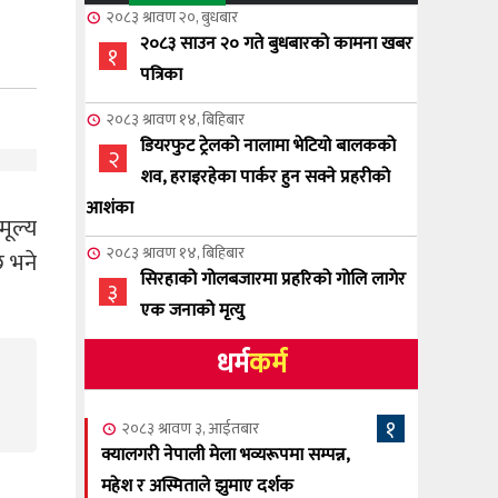
२०८३ श्रावण २०, बुधबार
२०८३ साउन २० गते बुधबारको कामना खबर
१
पत्रिका
२०८३ श्रावण १४, बिहिबार
डियरफुट ट्रेलको नालामा भेटियो बालकको
२
शव, हराइरहेका पार्कर हुन सक्ने प्रहरीको
आशंका
मूल्य
२०८३ श्रावण १४, बिहिबार
छ भने
सिरहाको गोलबजारमा प्रहरिको गोलि लागेर
३
एक जनाको मृत्यु
धर्म
कर्म
२०८३ श्रावण १०, आईतबार
NCSC को अध्यक्षमा घनेन्द्र न्यौपाने बिजयी
४
१
२०८३ श्रावण ३, आईतबार
२०८३ श्रावण ८, शुक्रबार
क्यालगरी नेपाली मेला भव्यरूपमा सम्पन्न,
नेप्लिज सोसाइटि अफ क्यालगरीको अध्यक्षमा
महेश र अस्मिताले झुमाए दर्शक
५