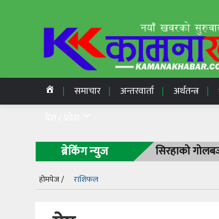
समाचार
अन्तरवार्ता
अर्थतन्त्र
देश / प्रदेश
ब्रेकिंग न्युज
सिरहाको गोलबजा
होमपेज /
राशिफल