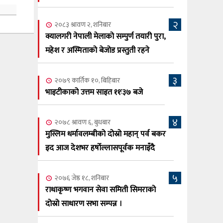
सूर्य अधिकारी र घनेन्द्र न्यौपाने भिड्दै
२
२०८३ श्रावण ६, बुधबार
२०८३ श्रावण २, शनिबार
२०८३ काउन ६ गते बुधबारको कामना खबर
क्यालगरी नेपाली मेलाको सम्पुर्ण तयारी पुरा,
६
पत्रिका
महेश र अस्मिताको बेजोड प्रस्तुती रहने
२०८३ श्रावण ३, आईतबार
३
२०७९ कार्तिक १०, बिहिबार
क्यालगरी नेपाली मेला भव्यरूपमा सम्पन्न,
७
भाइटीकाको उत्तम साइत ११ः३७ बजे
महेश र अस्मिताले झुमाए दर्शक
२०८३ श्रावण २, शनिबार
४
२०७८ श्रावण ६, बुधबार
क्यालगरी नेपाली मेलाको सम्पुर्ण तयारी पुरा,
८
मुस्लिम धर्मावलम्बीको दोस्रो महान् पर्व बकर
महेश र अस्मिताको बेजोड प्रस्तुती रहने
इद आज देशभर हर्षोल्लासपूर्वक मनाइँदै
५
२०७६ जेष्ठ १८, शनिबार
राधाकृष्ण भगवान सेवा समिती सिमराको
दोस्रो साधारण सभा सम्पन्न ।