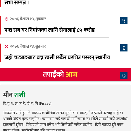
सभा सम्पन्न ।
२०७६ बैशाख १३, शुक्रबार
५
पन्ध्र सय घर निर्माणका लागि सेनालाई ८५ करोड
२०७६ बैशाख १३, शुक्रबार
६
जहाँ चट्याङबाट बच्न रक्सी छर्केर घरभित्र पस्छन् स्थानीय
तपाईंको
आज
७
मीन
राशी
दि, दु, थ, झ, ञ, दे, दो, च, चि (Pisces)
आयस्रोत राम्रो हुनाले आवश्यक भौतिक साधन जुट्नेछन्। आम्दानी बढ्नाले उत्साह जाग्नेछ।
श्रमको उचित मूल्य पाइनेछ। व्यापारमा राम्रै फड्को मार्ने समय छ। छोटो समयमै राम्रो उपलब्धि
हातलागी हुनेछ। रोकिएको काम बन्नेछ भने जिम्मेवारी समेत बढ्नेछ। दिगो फाइदा हुने काम
प्रारम्भ होला। साझेदारीबाट पनि फाइदा उठाउन