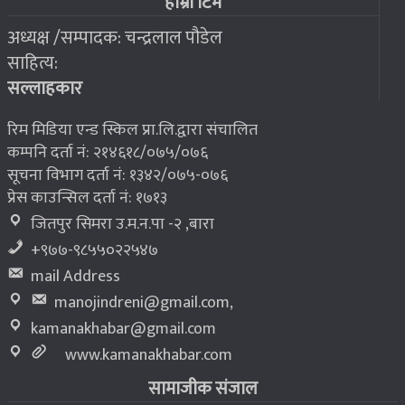
हाम्रो टिम
अध्यक्ष /सम्पादक: चन्द्रलाल पौडेल
२०७६ बैशाख १३, शुक्रबार
साहित्य:
भूकम्प पीडितलाई घर निर्माण गर्न लालपुर्जा
८
सल्लाहकार
रिम मिडिया एन्ड स्किल प्रा.लि.द्वारा संचालित
कम्पनि दर्ता नं: २१४६१८/०७५/०७६
सूचना विभाग दर्ता नं: १३४२/०७५-०७६
प्रेस काउन्सिल दर्ता नं: १७१३
जितपुर सिमरा उ.म.न.पा -२ ,बारा
+९७७-९८५५०२२५४७
mail Address
manojindreni@gmail.com
,
kamanakhabar@gmail.com
www.kamanakhabar.com
सामाजीक संजाल