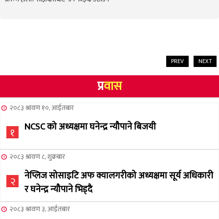
PREV
NEXT
प्र
वास
२०८३ श्रावण १०, आईतबार
NCSC को अध्यक्षमा घनेन्द्र न्यौपाने बिजयी
१
२०८३ श्रावण ८, शुक्रबार
नेप्लिज सोसाइटि अफ क्यालगरीको अध्यक्षमा सूर्य अधिकारी
२
र घनेन्द्र न्यौपाने भिड्दै
२०८३ श्रावण ३, आईतबार