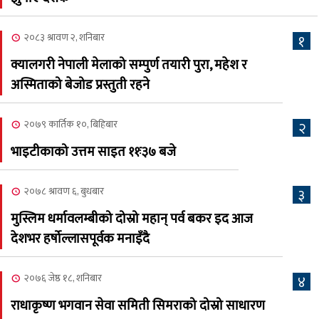
क्यालगरीको अध्यक्षमा सूर्य
अधिकारी र घनेन्द्र न्यौपाने भिड्दै
२०८३ श्रावण २, शनिबार
१
२०८३ श्रावण ६, बुधबार
क्यालगरी नेपाली मेलाको सम्पुर्ण तयारी पुरा, महेश र
२०८३ काउन ६ गते बुधबारको
अस्मिताको बेजोड प्रस्तुती रहने
६
कामना खबर पत्रिका
२०७९ कार्तिक १०, बिहिबार
२
२०८३ श्रावण ३, आईतबार
भाइटीकाको उत्तम साइत ११ः३७ बजे
क्यालगरी नेपाली मेला
७
भव्यरूपमा सम्पन्न, महेश र
२०७८ श्रावण ६, बुधबार
३
अस्मिताले झुमाए दर्शक
मुस्लिम धर्मावलम्बीको दोस्रो महान् पर्व बकर इद आज
२०८३ श्रावण २, शनिबार
देशभर हर्षोल्लासपूर्वक मनाइँदै
क्यालगरी नेपाली मेलाको
८
सम्पुर्ण तयारी पुरा, महेश र
२०७६ जेष्ठ १८, शनिबार
४
अस्मिताको बेजोड प्रस्तुती रहने
राधाकृष्ण भगवान सेवा समिती सिमराको दोस्रो साधारण