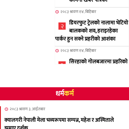
कामना खबर पत्रिका
२०८३ श्रावण १४, बिहिबार
डियरफुट ट्रेलको नालामा भेटियो
२
बालकको शव, हराइरहेका
पार्कर हुन सक्ने प्रहरीको आशंका
२०८३ श्रावण १४, बिहिबार
सिरहाको गोलबजारमा प्रहरिको
३
गोलि लागेर एक जनाको मृत्यु
२०८३ श्रावण १०, आईतबार
धर्म
कर्म
NCSC को अध्यक्षमा घनेन्द्र
४
न्यौपाने बिजयी
२०८३ श्रावण ३, आईतबार
२०८३ श्रावण ८, शुक्रबार
क्यालगरी नेपाली मेला भव्यरूपमा सम्पन्न, महेश र अस्मिताले
नेप्लिज सोसाइटि अफ
५
झुमाए दर्शक