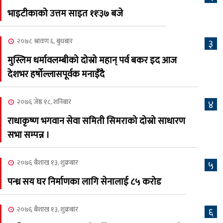
भाइटीकाको उत्तम साइत ११ः३७ बजे
क्यालगरी नेपाली मेला
७
भव्यरूपमा सम्पन्न, महेश र
२०७८ श्रावण ६, बुधबार
३
अस्मिताले झुमाए दर्शक
मुस्लिम धर्मावलम्बीको दोस्रो महान् पर्व बकर इद आज
२०८३ श्रावण २, शनिबार
देशभर हर्षोल्लासपूर्वक मनाइँदै
क्यालगरी नेपाली मेलाको
८
सम्पुर्ण तयारी पुरा, महेश र
२०७६ जेष्ठ १८, शनिबार
४
अस्मिताको बेजोड प्रस्तुती रहने
राधाकृष्ण भगवान सेवा समिती सिमराको दोस्रो साधारण
सभा सम्पन्न ।
२०७६ बैशाख १३, शुक्रबार
५
पन्ध्र सय घर निर्माणका लागि सेनालाई ८५ करोड
२०७६ बैशाख १३, शुक्रबार
६