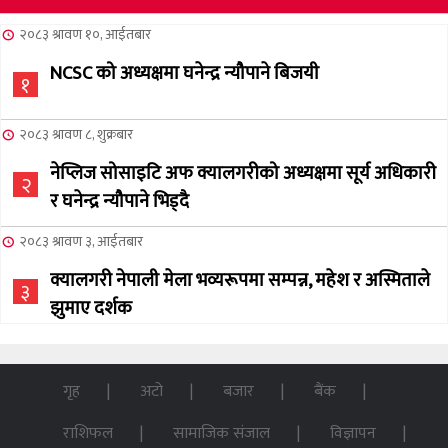
२०८३ श्रावण १०, आईतबार
NCSC को अध्यक्षमा घनेन्द्र न्यौपाने बिजयी
१
२०८३ श्रावण ८, शुक्रबार
नेप्लिज सोसाइटि अफ क्यालगरीको अध्यक्षमा सूर्य अधिकारी
२
र घनेन्द्र न्यौपाने भिड्दै
२०८३ श्रावण ३, आईतबार
क्यालगरी नेपाली मेला भव्यरूपमा सम्पन्न, महेश र अस्मिताले
३
झुमाए दर्शक
२०८३ अषाढ ३२, बिहिबार
NCSC को अध्यक्ष पदको लागी सूर्य अधिकारीको उम्मेदवारी
गृह
अटो
बजार
बैंक
४
घोषणा
राशिफल
सामाजिक संजाल
विज्ञापन