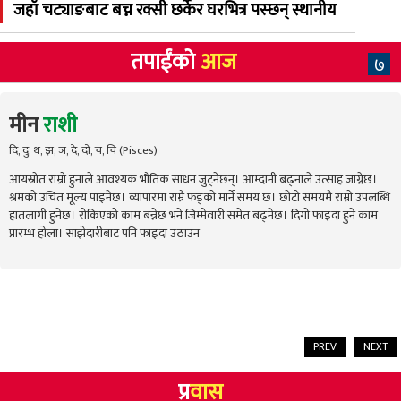
जहाँ चट्याङबाट बच्न रक्सी छर्केर घरभित्र पस्छन् स्थानीय
तपाईंको
आज
७
मीन
राशी
दि, दु, थ, झ, ञ, दे, दो, च, चि (Pisces)
आयस्रोत राम्रो हुनाले आवश्यक भौतिक साधन जुट्नेछन्। आम्दानी बढ्नाले उत्साह जाग्नेछ।
श्रमको उचित मूल्य पाइनेछ। व्यापारमा राम्रै फड्को मार्ने समय छ। छोटो समयमै राम्रो उपलब्धि
हातलागी हुनेछ। रोकिएको काम बन्नेछ भने जिम्मेवारी समेत बढ्नेछ। दिगो फाइदा हुने काम
प्रारम्भ होला। साझेदारीबाट पनि फाइदा उठाउन
PREV
NEXT
प्र
वास