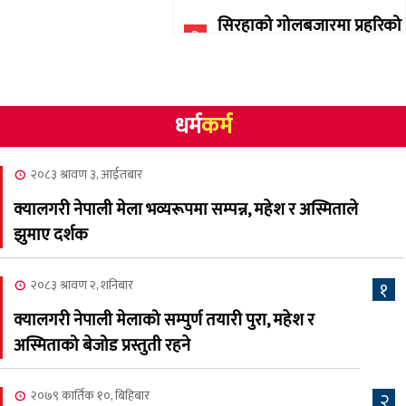
सिरहाको गोलबजारमा प्रहरिको
३
गोलि लागेर एक जनाको मृत्यु
२०८३ श्रावण १०, आईतबार
धर्म
कर्म
NCSC को अध्यक्षमा घनेन्द्र
४
न्यौपाने बिजयी
२०८३ श्रावण ३, आईतबार
२०८३ श्रावण ८, शुक्रबार
क्यालगरी नेपाली मेला भव्यरूपमा सम्पन्न, महेश र अस्मिताले
नेप्लिज सोसाइटि अफ
५
झुमाए दर्शक
क्यालगरीको अध्यक्षमा सूर्य
अधिकारी र घनेन्द्र न्यौपाने भिड्दै
२०८३ श्रावण २, शनिबार
१
२०८३ श्रावण ६, बुधबार
क्यालगरी नेपाली मेलाको सम्पुर्ण तयारी पुरा, महेश र
२०८३ काउन ६ गते बुधबारको
अस्मिताको बेजोड प्रस्तुती रहने
६
कामना खबर पत्रिका
२०७९ कार्तिक १०, बिहिबार
२
२०८३ श्रावण ३, आईतबार