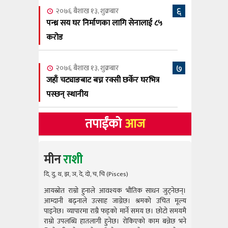
६
२०७६ बैशाख १३, शुक्रबार
पन्ध्र सय घर निर्माणका लागि सेनालाई ८५
करोड
७
२०७६ बैशाख १३, शुक्रबार
जहाँ चट्याङबाट बच्न रक्सी छर्केर घरभित्र
पस्छन् स्थानीय
तपाईंको
आज
मीन
राशी
दि, दु, थ, झ, ञ, दे, दो, च, चि (Pisces)
आयस्रोत राम्रो हुनाले आवश्यक भौतिक साधन जुट्नेछन्।
आयस्रोत राम
आम्दानी बढ्नाले उत्साह जाग्नेछ। श्रमको उचित मूल्य
आम्दानी बढ
पाइनेछ। व्यापारमा राम्रै फड्को मार्ने समय छ। छोटो समयमै
पाइनेछ। व्या
राम्रो उपलब्धि हातलागी हुनेछ। रोकिएको काम बन्नेछ भने