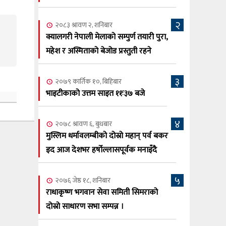
सूर्य अधिकारी र घनेन्द्र न्यौपाने भिड्दै
२
२०८३ श्रावण ६, बुधबार
२०८३ श्रावण २, शनिबार
२०८३ काउन ६ गते बुधबारको कामना खबर
क्यालगरी नेपाली मेलाको सम्पुर्ण तयारी पुरा,
६
पत्रिका
महेश र अस्मिताको बेजोड प्रस्तुती रहने
२०८३ श्रावण ३, आईतबार
३
२०७९ कार्तिक १०, बिहिबार
क्यालगरी नेपाली मेला भव्यरूपमा सम्पन्न,
७
भाइटीकाको उत्तम साइत ११ः३७ बजे
महेश र अस्मिताले झुमाए दर्शक
२०८३ श्रावण २, शनिबार
४
२०७८ श्रावण ६, बुधबार
क्यालगरी नेपाली मेलाको सम्पुर्ण तयारी पुरा,
८
मुस्लिम धर्मावलम्बीको दोस्रो महान् पर्व बकर
महेश र अस्मिताको बेजोड प्रस्तुती रहने
इद आज देशभर हर्षोल्लासपूर्वक मनाइँदै
५
२०७६ जेष्ठ १८, शनिबार
राधाकृष्ण भगवान सेवा समिती सिमराको
दोस्रो साधारण सभा सम्पन्न ।