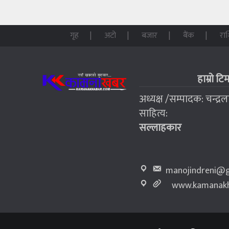
गृह
अटो
बजार
बैंक
रा
हाम्रो टि
अध्यक्ष /सम्पादक: चन्द्र
साहित्य:
सल्लाहकार
manojindreni@g
www.kamanakh