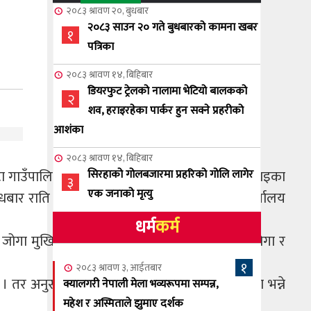
२०८३ श्रावण २०, बुधबार
२०८३ साउन २० गते बुधबारको कामना खबर
१
पत्रिका
२०८३ श्रावण १४, बिहिबार
डियरफुट ट्रेलको नालामा भेटियो बालकको
२
शव, हराइरहेका पार्कर हुन सक्ने प्रहरीको
आशंका
२०८३ श्रावण १४, बिहिबार
 फेटा गाउँपालिलका–४ बसारास्थित एकैघरका दुई दाजुभाइका
सिरहाको गोलबजारमा प्रहरिको गोलि लागेर
३
एक जनाको मृत्यु
ार राति ८ बजेतिर प्राप्त भएपछि जिल्ला प्रहरी कार्यालय
धर्म
कर्म
२०८३ श्रावण १०, आईतबार
ली जोगा मुखिया पनि मृत भेटिएका छन्। मृतकहरुका जोगा र
NCSC को अध्यक्षमा घनेन्द्र न्यौपाने बिजयी
४
१
२०८३ श्रावण ३, आईतबार
 । तर अनुसन्धान भइरहेकाले घटना भवितव्य या हत्या भन्ने
२०८३ श्रावण ८, शुक्रबार
क्यालगरी नेपाली मेला भव्यरूपमा सम्पन्न,
नेप्लिज सोसाइटि अफ क्यालगरीको अध्यक्षमा
महेश र अस्मिताले झुमाए दर्शक
५