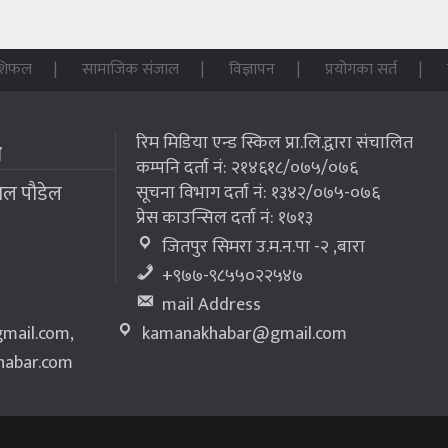
शिफल
सामाजिक संजाल
विज्ञापन
प्रयोगका सर्त
रिम मिडिया एन्ड स्किल प्रा.लि.द्वारा संचालित
म
कम्पनि दर्ता नं: २१४६१८/०७५/०७६
लाल पौडेल
सूचना विभाग दर्ता नं: १३४२/०७५-०७६
प्रेस काउन्सिल दर्ता नं: १७१३
जितपुर सिमरा उ.म.न.पा -२ ,बारा
+९७७-९८५५०२२५४७
mail Address
mail.com
,
kamanakhabar@gmail.com
abar.com