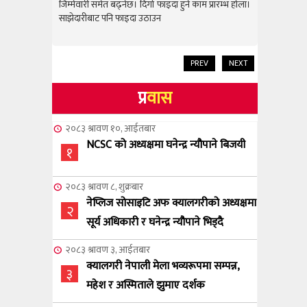
राम्रो उपलब
जिम्मेवारी समेत बढ्नेछ। दिगो फाइदा हुने काम प्रारम्भ होला।
जिम्मेवारी स
साझेदारीबाट पनि फाइदा उठाउन
साझेदारीबाट
PREV
NEXT
प्र
वास
२०८३ श्रावण १०, आईतबार
NCSC को अध्यक्षमा घनेन्द्र न्यौपाने बिजयी
१
२०८३ श्रावण ८, शुक्रबार
नेप्लिज सोसाइटि अफ क्यालगरीको अध्यक्षमा
२
सूर्य अधिकारी र घनेन्द्र न्यौपाने भिड्दै
२०८३ श्रावण ३, आईतबार
क्यालगरी नेपाली मेला भव्यरूपमा सम्पन्न,
३
महेश र अस्मिताले झुमाए दर्शक