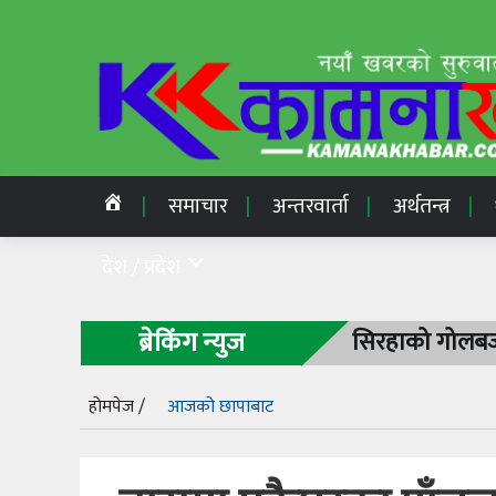
समाचार
अन्तरवार्ता
अर्थतन्त्र
देश / प्रदेश
ब्रेकिंग न्युज
सिरहाको गोलबजा
होमपेज /
आजको छापाबाट