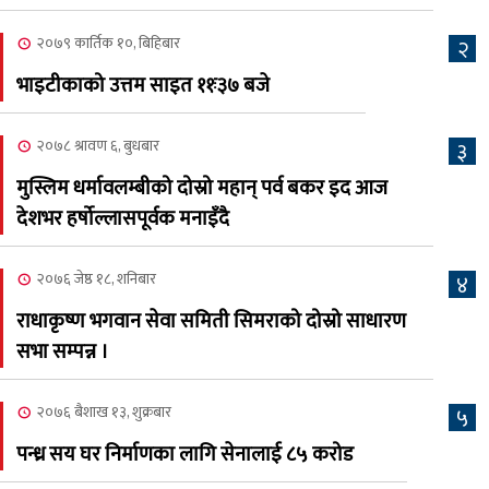
कामना खबर पत्रिका
२०७९ कार्तिक १०, बिहिबार
२
२०८३ श्रावण ३, आईतबार
भाइटीकाको उत्तम साइत ११ः३७ बजे
क्यालगरी नेपाली मेला
७
भव्यरूपमा सम्पन्न, महेश र
२०७८ श्रावण ६, बुधबार
३
अस्मिताले झुमाए दर्शक
मुस्लिम धर्मावलम्बीको दोस्रो महान् पर्व बकर इद आज
२०८३ श्रावण २, शनिबार
देशभर हर्षोल्लासपूर्वक मनाइँदै
क्यालगरी नेपाली मेलाको
८
सम्पुर्ण तयारी पुरा, महेश र
२०७६ जेष्ठ १८, शनिबार
४
अस्मिताको बेजोड प्रस्तुती रहने
राधाकृष्ण भगवान सेवा समिती सिमराको दोस्रो साधारण
सभा सम्पन्न ।
२०७६ बैशाख १३, शुक्रबार
५
पन्ध्र सय घर निर्माणका लागि सेनालाई ८५ करोड