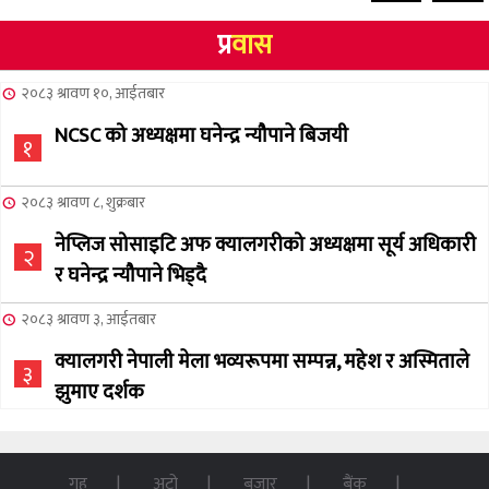
प्र
वास
२०८३ श्रावण १०, आईतबार
NCSC को अध्यक्षमा घनेन्द्र न्यौपाने बिजयी
१
२०८३ श्रावण ८, शुक्रबार
नेप्लिज सोसाइटि अफ क्यालगरीको अध्यक्षमा सूर्य अधिकारी
२
र घनेन्द्र न्यौपाने भिड्दै
२०८३ श्रावण ३, आईतबार
क्यालगरी नेपाली मेला भव्यरूपमा सम्पन्न, महेश र अस्मिताले
३
झुमाए दर्शक
२०८३ अषाढ ३२, बिहिबार
NCSC को अध्यक्ष पदको लागी सूर्य अधिकारीको उम्मेदवारी
गृह
अटो
बजार
बैंक