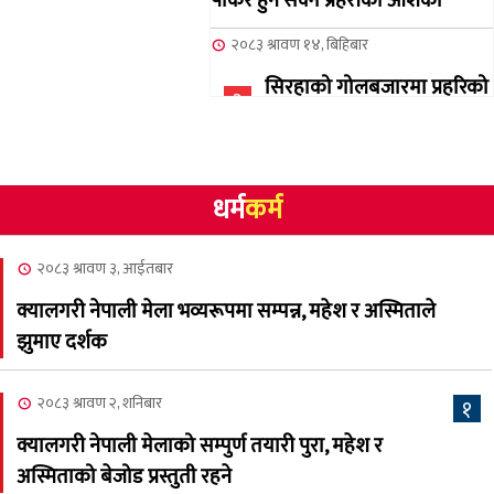
पार्कर हुन सक्ने प्रहरीको आशंका
२०८३ श्रावण १४, बिहिबार
सिरहाको गोलबजारमा प्रहरिको
३
गोलि लागेर एक जनाको मृत्यु
२०८३ श्रावण १०, आईतबार
धर्म
कर्म
NCSC को अध्यक्षमा घनेन्द्र
४
न्यौपाने बिजयी
२०८३ श्रावण ३, आईतबार
२०८३ श्रावण ८, शुक्रबार
क्यालगरी नेपाली मेला भव्यरूपमा सम्पन्न, महेश र अस्मिताले
नेप्लिज सोसाइटि अफ
५
झुमाए दर्शक
क्यालगरीको अध्यक्षमा सूर्य
अधिकारी र घनेन्द्र न्यौपाने भिड्दै
२०८३ श्रावण २, शनिबार
१
२०८३ श्रावण ६, बुधबार
क्यालगरी नेपाली मेलाको सम्पुर्ण तयारी पुरा, महेश र
२०८३ काउन ६ गते बुधबारको
अस्मिताको बेजोड प्रस्तुती रहने
६