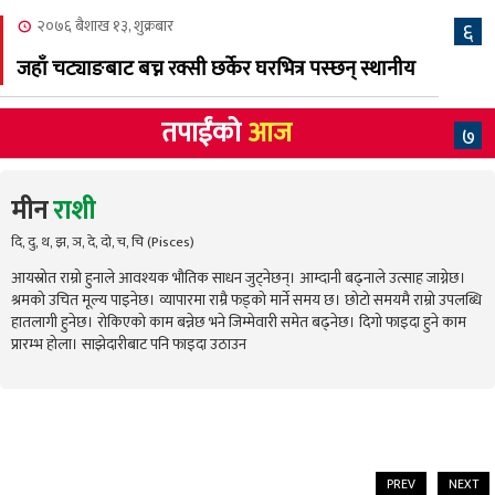
२०७६ बैशाख १३, शुक्रबार
६
जहाँ चट्याङबाट बच्न रक्सी छर्केर घरभित्र पस्छन् स्थानीय
तपाईंको
आज
७
मीन
राशी
दि, दु, थ, झ, ञ, दे, दो, च, चि (Pisces)
आयस्रोत राम्रो हुनाले आवश्यक भौतिक साधन जुट्नेछन्। आम्दानी बढ्नाले उत्साह जाग्नेछ।
श्रमको उचित मूल्य पाइनेछ। व्यापारमा राम्रै फड्को मार्ने समय छ। छोटो समयमै राम्रो उपलब्धि
हातलागी हुनेछ। रोकिएको काम बन्नेछ भने जिम्मेवारी समेत बढ्नेछ। दिगो फाइदा हुने काम
प्रारम्भ होला। साझेदारीबाट पनि फाइदा उठाउन
PREV
NEXT