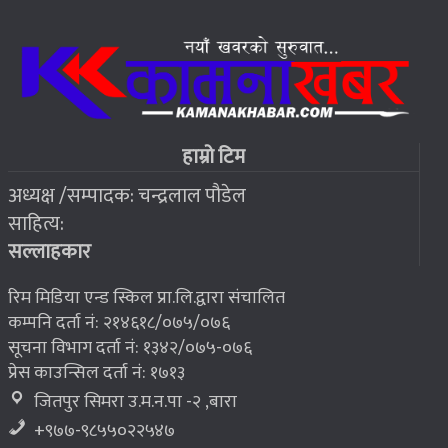
जहाँ चट्याङबाट बच्न रक्सी छर्केर घरभित्र पस्छन् स्थानीय
६
२०७६ बैशाख १३, शुक्रबार
फोरम सुनसरीको अध्यक्षमा खत्वे विजयी
७
हाम्रो टिम
अध्यक्ष /सम्पादक: चन्द्रलाल पौडेल
२०७६ बैशाख १३, शुक्रबार
साहित्य:
भूकम्प पीडितलाई घर निर्माण गर्न लालपुर्जा
८
सल्लाहकार
रिम मिडिया एन्ड स्किल प्रा.लि.द्वारा संचालित
कम्पनि दर्ता नं: २१४६१८/०७५/०७६
सूचना विभाग दर्ता नं: १३४२/०७५-०७६
प्रेस काउन्सिल दर्ता नं: १७१३
जितपुर सिमरा उ.म.न.पा -२ ,बारा
+९७७-९८५५०२२५४७