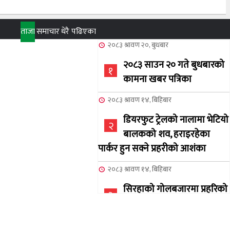
ताजा
समाचार
धेरै पढिएका
२०८३ श्रावण २०, बुधबार
२०८३ साउन २० गते बुधबारको
१
कामना खबर पत्रिका
२०८३ श्रावण १४, बिहिबार
डियरफुट ट्रेलको नालामा भेटियो
२
बालकको शव, हराइरहेका
पार्कर हुन सक्ने प्रहरीको आशंका
२०८३ श्रावण १४, बिहिबार
सिरहाको गोलबजारमा प्रहरिको
३
गोलि लागेर एक जनाको मृत्यु
२०८३ श्रावण १०, आईतबार