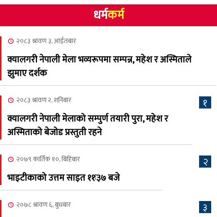
धर्म
कर्म
NCSC को अध्यक्षमा घनेन्द्र
४
न्यौपाने बिजयी
२०८३ श्रावण ३, आईतबार
२०८३ श्रावण ८, शुक्रबार
क्यालगरी नेपाली मेला भव्यरूपमा सम्पन्न, महेश र अस्मिताले
नेप्लिज सोसाइटि अफ
५
झुमाए दर्शक
क्यालगरीको अध्यक्षमा सूर्य
अधिकारी र घनेन्द्र न्यौपाने भिड्दै
२०८३ श्रावण २, शनिबार
१
२०८३ श्रावण ६, बुधबार
क्यालगरी नेपाली मेलाको सम्पुर्ण तयारी पुरा, महेश र
२०८३ काउन ६ गते बुधबारको
अस्मिताको बेजोड प्रस्तुती रहने
६
कामना खबर पत्रिका
२०७९ कार्तिक १०, बिहिबार
२
२०८३ श्रावण ३, आईतबार
भाइटीकाको उत्तम साइत ११ः३७ बजे
क्यालगरी नेपाली मेला
७
भव्यरूपमा सम्पन्न, महेश र
२०७८ श्रावण ६, बुधबार
३
अस्मिताले झुमाए दर्शक