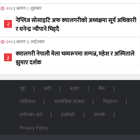
२०८३ श्रावण ८, शुक्रबार
नेप्लिज सोसाइटि अफ क्यालगरीको अध्यक्षमा सूर्य अधिकारी
२
र घनेन्द्र न्यौपाने भिड्दै
२०८३ श्रावण ३, आईतबार
क्यालगरी नेपाली मेला भव्यरूपमा सम्पन्न, महेश र अस्मिताले
३
झुमाए दर्शक
२०८३ अषाढ ३२, बिहिबार
NCSC को अध्यक्ष पदको लागी सूर्य अधिकारीको उम्मेदवारी
गृह
अटो
बजार
बैंक
४
घोषणा
राशिफल
सामाजिक संजाल
विज्ञापन
२०७६ बैशाख १३, शुक्रबार
प्रयोगका सर्त
हाम्रोबारे
सम्पर्क
पन्ध्र सय घर निर्माणका लागि सेनालाई ८५ करोड
५
Privacy Policy
२०७६ बैशाख १३, शुक्रबार