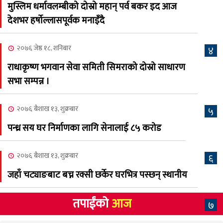
मुस्लिम धर्मावलम्बीको दोस्रो महान् पर्व बकर इद आज
२०८३ श्रावण २, शनिबार
देशभर हर्षोल्लासपूर्वक मनाइँदै
क्यालगरी नेपाली मेलाको
८
सम्पुर्ण तयारी पुरा, महेश र
२०७६ जेष्ठ १८, शनिबार
४
अस्मिताको बेजोड प्रस्तुती रहने
राधाकृष्ण भगवान सेवा समिती सिमराको दोस्रो साधारण
सभा सम्पन्न ।
२०७६ बैशाख १३, शुक्रबार
५
पन्ध्र सय घर निर्माणका लागि सेनालाई ८५ करोड
२०७६ बैशाख १३, शुक्रबार
६
जहाँ चट्याङबाट बच्न रक्सी छर्केर घरभित्र पस्छन् स्थानीय
तपाईंको
आज
७