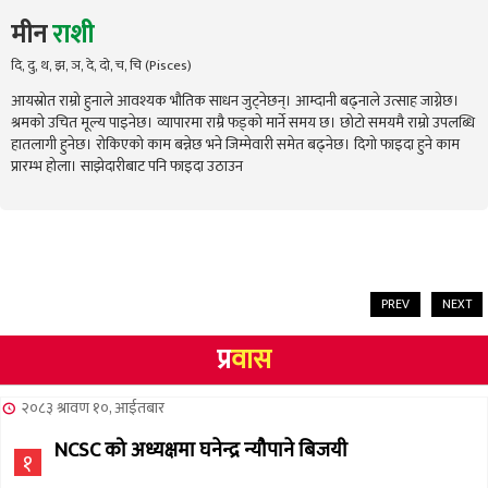
मीन
राशी
दि, दु, थ, झ, ञ, दे, दो, च, चि (Pisces)
आयस्रोत राम्रो हुनाले आवश्यक भौतिक साधन जुट्नेछन्। आम्दानी बढ्नाले उत्साह जाग्नेछ।
श्रमको उचित मूल्य पाइनेछ। व्यापारमा राम्रै फड्को मार्ने समय छ। छोटो समयमै राम्रो उपलब्धि
हातलागी हुनेछ। रोकिएको काम बन्नेछ भने जिम्मेवारी समेत बढ्नेछ। दिगो फाइदा हुने काम
प्रारम्भ होला। साझेदारीबाट पनि फाइदा उठाउन
PREV
NEXT
प्र
वास
२०८३ श्रावण १०, आईतबार
NCSC को अध्यक्षमा घनेन्द्र न्यौपाने बिजयी
१