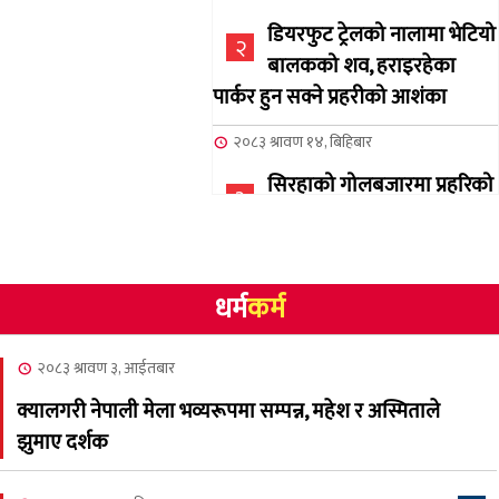
डियरफुट ट्रेलको नालामा भेटियो
२
बालकको शव, हराइरहेका
पार्कर हुन सक्ने प्रहरीको आशंका
२०८३ श्रावण १४, बिहिबार
सिरहाको गोलबजारमा प्रहरिको
३
गोलि लागेर एक जनाको मृत्यु
२०८३ श्रावण १०, आईतबार
धर्म
कर्म
NCSC को अध्यक्षमा घनेन्द्र
४
न्यौपाने बिजयी
२०८३ श्रावण ३, आईतबार
२०८३ श्रावण ८, शुक्रबार
क्यालगरी नेपाली मेला भव्यरूपमा सम्पन्न, महेश र अस्मिताले
नेप्लिज सोसाइटि अफ
५
झुमाए दर्शक
क्यालगरीको अध्यक्षमा सूर्य
अधिकारी र घनेन्द्र न्यौपाने भिड्दै