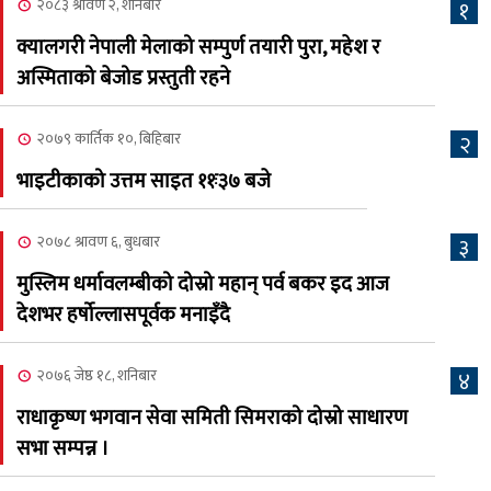
२०८३ श्रावण २, शनिबार
१
२०८३ श्रावण ६, बुधबार
क्यालगरी नेपाली मेलाको सम्पुर्ण तयारी पुरा, महेश र
२०८३ काउन ६ गते बुधबारको
अस्मिताको बेजोड प्रस्तुती रहने
६
कामना खबर पत्रिका
२०७९ कार्तिक १०, बिहिबार
२
२०८३ श्रावण ३, आईतबार
भाइटीकाको उत्तम साइत ११ः३७ बजे
क्यालगरी नेपाली मेला
७
भव्यरूपमा सम्पन्न, महेश र
२०७८ श्रावण ६, बुधबार
३
अस्मिताले झुमाए दर्शक
मुस्लिम धर्मावलम्बीको दोस्रो महान् पर्व बकर इद आज
२०८३ श्रावण २, शनिबार
देशभर हर्षोल्लासपूर्वक मनाइँदै
क्यालगरी नेपाली मेलाको
८
सम्पुर्ण तयारी पुरा, महेश र
२०७६ जेष्ठ १८, शनिबार
४
अस्मिताको बेजोड प्रस्तुती रहने
राधाकृष्ण भगवान सेवा समिती सिमराको दोस्रो साधारण
सभा सम्पन्न ।