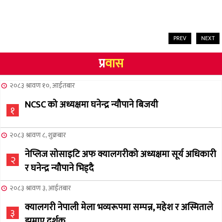
PREV
NEXT
प्र
वास
२०८३ श्रावण १०, आईतबार
NCSC को अध्यक्षमा घनेन्द्र न्यौपाने बिजयी
१
२०८३ श्रावण ८, शुक्रबार
नेप्लिज सोसाइटि अफ क्यालगरीको अध्यक्षमा सूर्य अधिकारी
२
र घनेन्द्र न्यौपाने भिड्दै
२०८३ श्रावण ३, आईतबार
क्यालगरी नेपाली मेला भव्यरूपमा सम्पन्न, महेश र अस्मिताले
३
झुमाए दर्शक