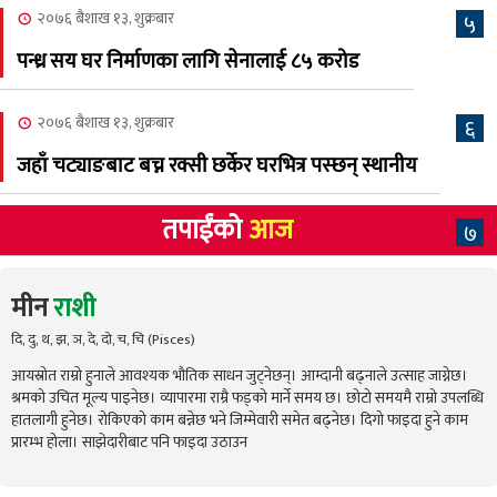
२०७६ बैशाख १३, शुक्रबार
५
पन्ध्र सय घर निर्माणका लागि सेनालाई ८५ करोड
२०७६ बैशाख १३, शुक्रबार
६
जहाँ चट्याङबाट बच्न रक्सी छर्केर घरभित्र पस्छन् स्थानीय
तपाईंको
आज
७
मीन
राशी
दि, दु, थ, झ, ञ, दे, दो, च, चि (Pisces)
आयस्रोत राम्रो हुनाले आवश्यक भौतिक साधन जुट्नेछन्। आम्दानी बढ्नाले उत्साह जाग्नेछ।
श्रमको उचित मूल्य पाइनेछ। व्यापारमा राम्रै फड्को मार्ने समय छ। छोटो समयमै राम्रो उपलब्धि
हातलागी हुनेछ। रोकिएको काम बन्नेछ भने जिम्मेवारी समेत बढ्नेछ। दिगो फाइदा हुने काम
प्रारम्भ होला। साझेदारीबाट पनि फाइदा उठाउन