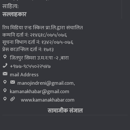
साहित्य:
भूकम्प पीडितलाई घर निर्माण गर्न लालपुर्जा
८
सल्लाहकार
रिम मिडिया एन्ड स्किल प्रा.लि.द्वारा संचालित
कम्पनि दर्ता नं: २१४६१८/०७५/०७६
सूचना विभाग दर्ता नं: १३४२/०७५-०७६
प्रेस काउन्सिल दर्ता नं: १७१३
जितपुर सिमरा उ.म.न.पा -२ ,बारा
+९७७-९८५५०२२५४७
mail Address
manojindreni@gmail.com
,
kamanakhabar@gmail.com
www.kamanakhabar.com
सामाजीक संजाल