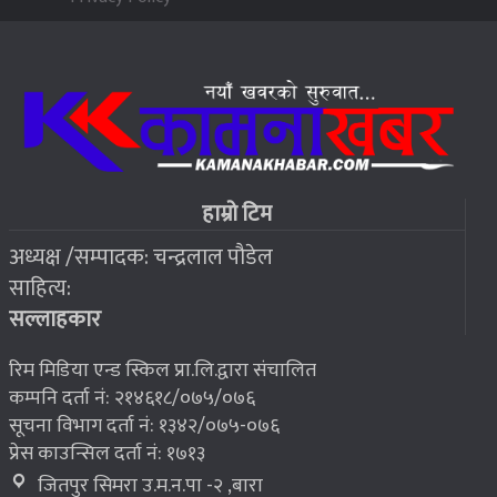
२०७६ बैशाख १३, शुक्रबार
जहाँ चट्याङबाट बच्न रक्सी छर्केर घरभित्र पस्छन् स्थानीय
६
२०७६ बैशाख १३, शुक्रबार
फोरम सुनसरीको अध्यक्षमा खत्वे विजयी
७
हाम्रो टिम
अध्यक्ष /सम्पादक: चन्द्रलाल पौडेल
२०७६ बैशाख १३, शुक्रबार
साहित्य:
भूकम्प पीडितलाई घर निर्माण गर्न लालपुर्जा
८
सल्लाहकार
रिम मिडिया एन्ड स्किल प्रा.लि.द्वारा संचालित
कम्पनि दर्ता नं: २१४६१८/०७५/०७६
सूचना विभाग दर्ता नं: १३४२/०७५-०७६
प्रेस काउन्सिल दर्ता नं: १७१३
जितपुर सिमरा उ.म.न.पा -२ ,बारा