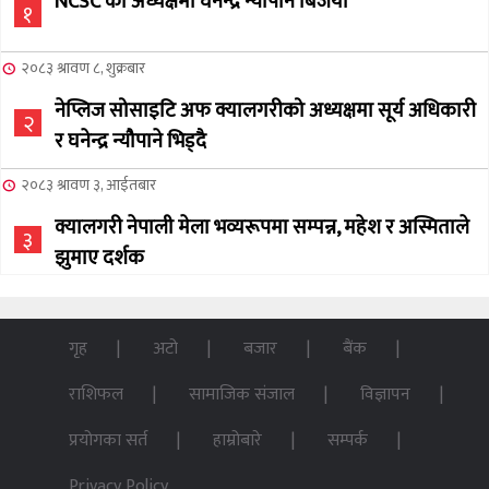
NCSC को अध्यक्षमा घनेन्द्र न्यौपाने बिजयी
१
२०८३ श्रावण ८, शुक्रबार
नेप्लिज सोसाइटि अफ क्यालगरीको अध्यक्षमा सूर्य अधिकारी
२
र घनेन्द्र न्यौपाने भिड्दै
२०८३ श्रावण ३, आईतबार
क्यालगरी नेपाली मेला भव्यरूपमा सम्पन्न, महेश र अस्मिताले
३
झुमाए दर्शक
२०८३ अषाढ ३२, बिहिबार
NCSC को अध्यक्ष पदको लागी सूर्य अधिकारीको उम्मेदवारी
गृह
अटो
बजार
बैंक
४
घोषणा
राशिफल
सामाजिक संजाल
विज्ञापन
२०७६ बैशाख १३, शुक्रबार
प्रयोगका सर्त
हाम्रोबारे
सम्पर्क
पन्ध्र सय घर निर्माणका लागि सेनालाई ८५ करोड
५
Privacy Policy