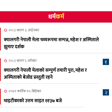
२०८३ श्रावण १०, आईतबार
धर्म
कर्म
NCSC को अध्यक्षमा घनेन्द्र
४
न्यौपाने बिजयी
२०८३ श्रावण ३, आईतबार
२०८३ श्रावण ८, शुक्रबार
क्यालगरी नेपाली मेला भव्यरूपमा सम्पन्न, महेश र अस्मिताले
नेप्लिज सोसाइटि अफ
५
झुमाए दर्शक
क्यालगरीको अध्यक्षमा सूर्य
अधिकारी र घनेन्द्र न्यौपाने भिड्दै
२०८३ श्रावण २, शनिबार
१
२०८३ श्रावण ६, बुधबार
क्यालगरी नेपाली मेलाको सम्पुर्ण तयारी पुरा, महेश र
२०८३ काउन ६ गते बुधबारको
अस्मिताको बेजोड प्रस्तुती रहने
६
कामना खबर पत्रिका
२०७९ कार्तिक १०, बिहिबार
२
२०८३ श्रावण ३, आईतबार
भाइटीकाको उत्तम साइत ११ः३७ बजे
क्यालगरी नेपाली मेला
७
भव्यरूपमा सम्पन्न, महेश र