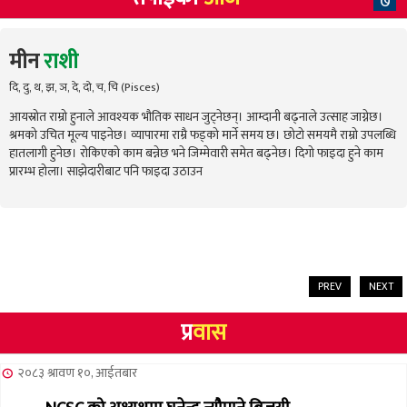
७
मीन
राशी
दि, दु, थ, झ, ञ, दे, दो, च, चि (Pisces)
आयस्रोत राम्रो हुनाले आवश्यक भौतिक साधन जुट्नेछन्। आम्दानी बढ्नाले उत्साह जाग्नेछ।
श्रमको उचित मूल्य पाइनेछ। व्यापारमा राम्रै फड्को मार्ने समय छ। छोटो समयमै राम्रो उपलब्धि
हातलागी हुनेछ। रोकिएको काम बन्नेछ भने जिम्मेवारी समेत बढ्नेछ। दिगो फाइदा हुने काम
प्रारम्भ होला। साझेदारीबाट पनि फाइदा उठाउन
PREV
NEXT
प्र
वास
२०८३ श्रावण १०, आईतबार