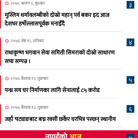
२०७८ श्रावण ६, बुधबार
३
अस्मिताले झुमाए दर्शक
मुस्लिम धर्मावलम्बीको दोस्रो महान् पर्व बकर इद आज
२०८३ श्रावण २, शनिबार
देशभर हर्षोल्लासपूर्वक मनाइँदै
क्यालगरी नेपाली मेलाको
८
सम्पुर्ण तयारी पुरा, महेश र
२०७६ जेष्ठ १८, शनिबार
४
अस्मिताको बेजोड प्रस्तुती रहने
राधाकृष्ण भगवान सेवा समिती सिमराको दोस्रो साधारण
सभा सम्पन्न ।
२०७६ बैशाख १३, शुक्रबार
५
पन्ध्र सय घर निर्माणका लागि सेनालाई ८५ करोड
२०७६ बैशाख १३, शुक्रबार
६
जहाँ चट्याङबाट बच्न रक्सी छर्केर घरभित्र पस्छन् स्थानीय
तपाईंको
आज