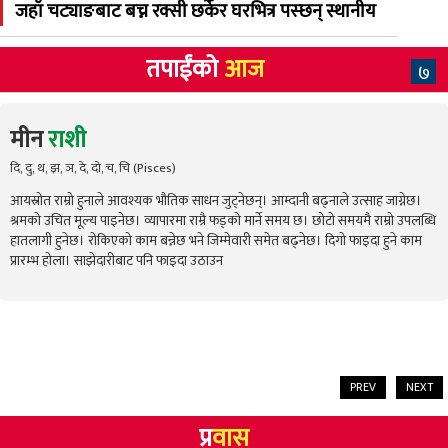
जहाँ चट्याङबाट बच्न रक्सी छर्केर घरभित्र पस्छन् स्थानीय
तपाईंको
आज
७
मीन
राशी
दि, दु, थ, झ, ञ, दे, दो, च, चि (Pisces)
आयस्रोत राम्रो हुनाले आवश्यक भौतिक साधन जुट्नेछन्। आम्दानी बढ्नाले उत्साह जाग्नेछ।
श्रमको उचित मूल्य पाइनेछ। व्यापारमा राम्रै फड्को मार्ने समय छ। छोटो समयमै राम्रो उपलब्धि
हातलागी हुनेछ। रोकिएको काम बन्नेछ भने जिम्मेवारी समेत बढ्नेछ। दिगो फाइदा हुने काम
प्रारम्भ होला। साझेदारीबाट पनि फाइदा उठाउन
PREV
NEXT
प्र
वास