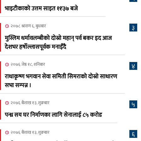
भाइटीकाको उत्तम साइत ११ः३७ बजे
क्यालगरी नेपाली मेला
७
भव्यरूपमा सम्पन्न, महेश र
२०७८ श्रावण ६, बुधबार
३
अस्मिताले झुमाए दर्शक
मुस्लिम धर्मावलम्बीको दोस्रो महान् पर्व बकर इद आज
२०८३ श्रावण २, शनिबार
देशभर हर्षोल्लासपूर्वक मनाइँदै
क्यालगरी नेपाली मेलाको
८
सम्पुर्ण तयारी पुरा, महेश र
२०७६ जेष्ठ १८, शनिबार
४
अस्मिताको बेजोड प्रस्तुती रहने
राधाकृष्ण भगवान सेवा समिती सिमराको दोस्रो साधारण
सभा सम्पन्न ।
२०७६ बैशाख १३, शुक्रबार
५
पन्ध्र सय घर निर्माणका लागि सेनालाई ८५ करोड
२०७६ बैशाख १३, शुक्रबार
६