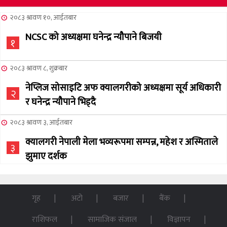
२०८३ श्रावण १०, आईतबार
NCSC को अध्यक्षमा घनेन्द्र न्यौपाने बिजयी
१
२०८३ श्रावण ८, शुक्रबार
नेप्लिज सोसाइटि अफ क्यालगरीको अध्यक्षमा सूर्य अधिकारी
२
र घनेन्द्र न्यौपाने भिड्दै
२०८३ श्रावण ३, आईतबार
क्यालगरी नेपाली मेला भव्यरूपमा सम्पन्न, महेश र अस्मिताले
३
झुमाए दर्शक
२०८३ अषाढ ३२, बिहिबार
NCSC को अध्यक्ष पदको लागी सूर्य अधिकारीको उम्मेदवारी
गृह
अटो
बजार
बैंक
४
घोषणा
राशिफल
सामाजिक संजाल
विज्ञापन