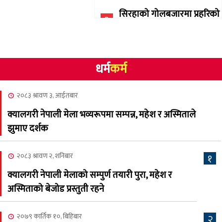
सिरहाको गोलबजारमा प्रहरिको
३
गोलि लागेर एक जनाको मृत्यु
२०८३ श्रावण १०, आईतबार
धर्म
कर्म
NCSC को अध्यक्षमा घनेन्द्र
४
न्यौपाने बिजयी
२०८३ श्रावण ३, आईतबार
२०८३ श्रावण ८, शुक्रबार
क्यालगरी नेपाली मेला भव्यरूपमा सम्पन्न, महेश र अस्मिताले
नेप्लिज सोसाइटि अफ
५
झुमाए दर्शक
क्यालगरीको अध्यक्षमा सूर्य
अधिकारी र घनेन्द्र न्यौपाने भिड्दै
२०८३ श्रावण २, शनिबार
१
२०८३ श्रावण ६, बुधबार
क्यालगरी नेपाली मेलाको सम्पुर्ण तयारी पुरा, महेश र
२०८३ काउन ६ गते बुधबारको
अस्मिताको बेजोड प्रस्तुती रहने
६
कामना खबर पत्रिका
२०७९ कार्तिक १०, बिहिबार
२
२०८३ श्रावण ३, आईतबार