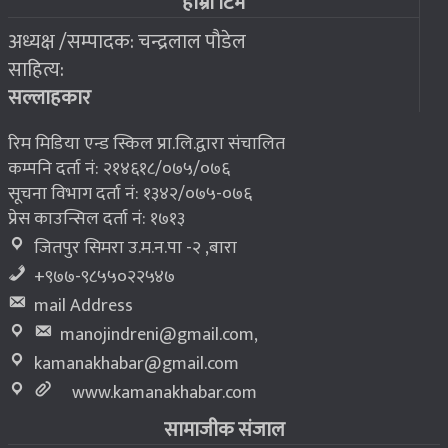
हाम्रो टिम
अध्यक्ष /सम्पादक: चन्द्रलाल पौडेल
२०७६ बैशाख १३, शुक्रबार
साहित्य:
भूकम्प पीडितलाई घर निर्माण गर्न लालपुर्जा
८
सल्लाहकार
रिम मिडिया एन्ड स्किल प्रा.लि.द्वारा संचालित
कम्पनि दर्ता नं: २१४६१८/०७५/०७६
सूचना विभाग दर्ता नं: १३४२/०७५-०७६
प्रेस काउन्सिल दर्ता नं: १७१३
जितपुर सिमरा उ.म.न.पा -२ ,बारा
+९७७-९८५५०२२५४७
mail Address
manojindreni@gmail.com
,
kamanakhabar@gmail.com
www.kamanakhabar.com
सामाजीक संजाल