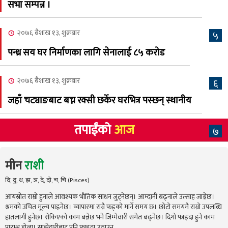
सभा सम्पन्न ।
२०७६ बैशाख १३, शुक्रबार
५
पन्ध्र सय घर निर्माणका लागि सेनालाई ८५ करोड
२०७६ बैशाख १३, शुक्रबार
६
जहाँ चट्याङबाट बच्न रक्सी छर्केर घरभित्र पस्छन् स्थानीय
तपाईंको
आज
७
मीन
राशी
दि, दु, थ, झ, ञ, दे, दो, च, चि (Pisces)
आयस्रोत राम्रो हुनाले आवश्यक भौतिक साधन जुट्नेछन्। आम्दानी बढ्नाले उत्साह जाग्नेछ।
श्रमको उचित मूल्य पाइनेछ। व्यापारमा राम्रै फड्को मार्ने समय छ। छोटो समयमै राम्रो उपलब्धि
हातलागी हुनेछ। रोकिएको काम बन्नेछ भने जिम्मेवारी समेत बढ्नेछ। दिगो फाइदा हुने काम
प्रारम्भ होला। साझेदारीबाट पनि फाइदा उठाउन