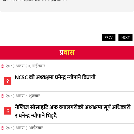
PREV
NEXT
प्र
वास
२०८३ श्रावण १०, आईतबार
NCSC को अध्यक्षमा घनेन्द्र न्यौपाने बिजयी
१
२०८३ श्रावण ८, शुक्रबार
नेप्लिज सोसाइटि अफ क्यालगरीको अध्यक्षमा सूर्य अधिकारी
२
र घनेन्द्र न्यौपाने भिड्दै
२०८३ श्रावण ३, आईतबार