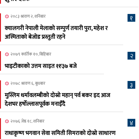
क्यालगरीको अध्यक्षमा सूर्य
अधिकारी र घनेन्द्र न्यौपाने भिड्दै
२०८३ श्रावण २, शनिबार
१
२०८३ श्रावण ६, बुधबार
क्यालगरी नेपाली मेलाको सम्पुर्ण तयारी पुरा, महेश र
२०८३ काउन ६ गते बुधबारको
अस्मिताको बेजोड प्रस्तुती रहने
६
कामना खबर पत्रिका
२०७९ कार्तिक १०, बिहिबार
२
२०८३ श्रावण ३, आईतबार
भाइटीकाको उत्तम साइत ११ः३७ बजे
क्यालगरी नेपाली मेला
७
भव्यरूपमा सम्पन्न, महेश र
२०७८ श्रावण ६, बुधबार
३
अस्मिताले झुमाए दर्शक
मुस्लिम धर्मावलम्बीको दोस्रो महान् पर्व बकर इद आज
२०८३ श्रावण २, शनिबार
देशभर हर्षोल्लासपूर्वक मनाइँदै
क्यालगरी नेपाली मेलाको
८
सम्पुर्ण तयारी पुरा, महेश र
२०७६ जेष्ठ १८, शनिबार
४
अस्मिताको बेजोड प्रस्तुती रहने
राधाकृष्ण भगवान सेवा समिती सिमराको दोस्रो साधारण