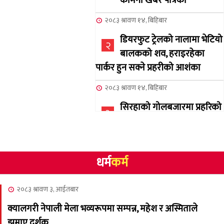
कामना खबर पत्रिका
२०८३ श्रावण १४, बिहिबार
डियरफुट ट्रेलको नालामा भेटियो
२
बालकको शव, हराइरहेका
पार्कर हुन सक्ने प्रहरीको आशंका
२०८३ श्रावण १४, बिहिबार
सिरहाको गोलबजारमा प्रहरिको
३
गोलि लागेर एक जनाको मृत्यु
२०८३ श्रावण १०, आईतबार
धर्म
कर्म
NCSC को अध्यक्षमा घनेन्द्र
४
न्यौपाने बिजयी
२०८३ श्रावण ३, आईतबार
२०८३ श्रावण ८, शुक्रबार
क्यालगरी नेपाली मेला भव्यरूपमा सम्पन्न, महेश र अस्मिताले
नेप्लिज सोसाइटि अफ
५
झुमाए दर्शक