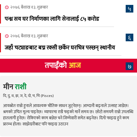
२०७६ बैशाख १३, शुक्रबार
५
पन्ध्र सय घर निर्माणका लागि सेनालाई ८५ करोड
२०७६ बैशाख १३, शुक्रबार
६
जहाँ चट्याङबाट बच्न रक्सी छर्केर घरभित्र पस्छन् स्थानीय
तपाईंको
आज
७
मीन
राशी
दि, दु, थ, झ, ञ, दे, दो, च, चि (Pisces)
आयस्रोत राम्रो हुनाले आवश्यक भौतिक साधन जुट्नेछन्। आम्दानी बढ्नाले उत्साह जाग्नेछ।
श्रमको उचित मूल्य पाइनेछ। व्यापारमा राम्रै फड्को मार्ने समय छ। छोटो समयमै राम्रो उपलब्धि
हातलागी हुनेछ। रोकिएको काम बन्नेछ भने जिम्मेवारी समेत बढ्नेछ। दिगो फाइदा हुने काम
प्रारम्भ होला। साझेदारीबाट पनि फाइदा उठाउन