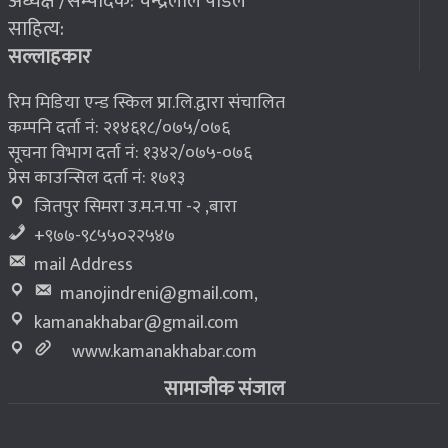
अध्यक्ष /सम्पादक: चन्द्रलाल पौडेल
२०७६ बैशाख १३, शुक्रबार
साहित्य:
भूकम्प पीडितलाई घर निर्माण गर्न लालपुर्जा
८
सल्लाहकार
रिम मिडिया एन्ड स्किल प्रा.लि.द्वारा संचालित
कम्पनि दर्ता नं: २१४६१८/०७५/०७६
सूचना विभाग दर्ता नं: १३४२/०७५-०७६
प्रेस काउन्सिल दर्ता नं: १७१३
जितपुर सिमरा उ.म.न.पा -२ ,बारा
+९७७-९८५५०२२५४७
mail Address
manojindreni@gmail.com
,
kamanakhabar@gmail.com
www.kamanakhabar.com
सामाजीक संजाल