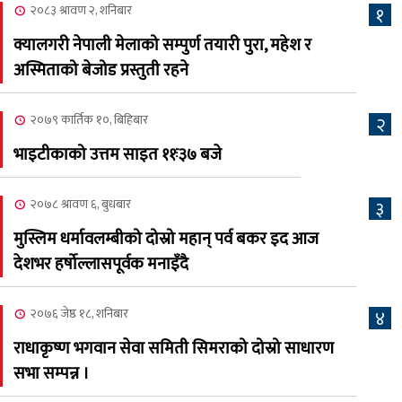
२०८३ श्रावण २, शनिबार
१
२०८३ श्रावण ६, बुधबार
क्यालगरी नेपाली मेलाको सम्पुर्ण तयारी पुरा, महेश र
२०८३ काउन ६ गते बुधबारको
अस्मिताको बेजोड प्रस्तुती रहने
६
कामना खबर पत्रिका
२०७९ कार्तिक १०, बिहिबार
२
२०८३ श्रावण ३, आईतबार
भाइटीकाको उत्तम साइत ११ः३७ बजे
क्यालगरी नेपाली मेला
७
भव्यरूपमा सम्पन्न, महेश र
२०७८ श्रावण ६, बुधबार
३
अस्मिताले झुमाए दर्शक
मुस्लिम धर्मावलम्बीको दोस्रो महान् पर्व बकर इद आज
२०८३ श्रावण २, शनिबार
देशभर हर्षोल्लासपूर्वक मनाइँदै
क्यालगरी नेपाली मेलाको
८
सम्पुर्ण तयारी पुरा, महेश र
२०७६ जेष्ठ १८, शनिबार
४
अस्मिताको बेजोड प्रस्तुती रहने
राधाकृष्ण भगवान सेवा समिती सिमराको दोस्रो साधारण
सभा सम्पन्न ।