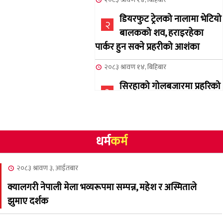
डियरफुट ट्रेलको नालामा भेटियो
२
बालकको शव, हराइरहेका
पार्कर हुन सक्ने प्रहरीको आशंका
२०८३ श्रावण १४, बिहिबार
सिरहाको गोलबजारमा प्रहरिको
३
गोलि लागेर एक जनाको मृत्यु
२०८३ श्रावण १०, आईतबार
धर्म
कर्म
NCSC को अध्यक्षमा घनेन्द्र
४
न्यौपाने बिजयी
२०८३ श्रावण ३, आईतबार
२०८३ श्रावण ८, शुक्रबार
क्यालगरी नेपाली मेला भव्यरूपमा सम्पन्न, महेश र अस्मिताले
नेप्लिज सोसाइटि अफ
५
झुमाए दर्शक
क्यालगरीको अध्यक्षमा सूर्य
अधिकारी र घनेन्द्र न्यौपाने भिड्दै