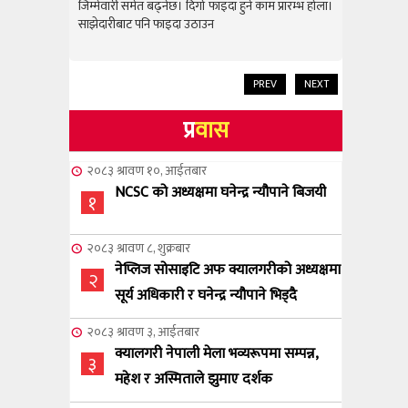
राम्रो उपलब
जिम्मेवारी समेत बढ्नेछ। दिगो फाइदा हुने काम प्रारम्भ होला।
जिम्मेवारी स
साझेदारीबाट पनि फाइदा उठाउन
साझेदारीबाट
PREV
NEXT
प्र
वास
२०८३ श्रावण १०, आईतबार
NCSC को अध्यक्षमा घनेन्द्र न्यौपाने बिजयी
१
२०८३ श्रावण ८, शुक्रबार
नेप्लिज सोसाइटि अफ क्यालगरीको अध्यक्षमा
२
सूर्य अधिकारी र घनेन्द्र न्यौपाने भिड्दै
२०८३ श्रावण ३, आईतबार
क्यालगरी नेपाली मेला भव्यरूपमा सम्पन्न,
३
महेश र अस्मिताले झुमाए दर्शक