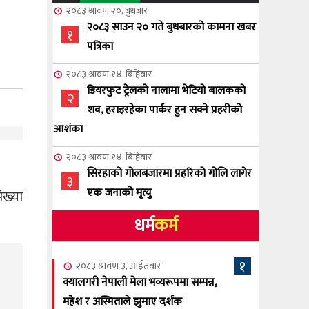
२०८३ श्रावण २०, बुधबार
२०८३ साउन २० गते बुधबारको कामना खबर
१
पत्रिका
२०८३ श्रावण १४, बिहिबार
डियरफुट ट्रेलको नालामा भेटियो बालकको
२
शव, हराइरहेका पार्कर हुन सक्ने प्रहरीको
आशंका
२०८३ श्रावण १४, बिहिबार
सिरहाको गोलबजारमा प्रहरिको गोलि लागेर
३
एक जनाको मृत्यु
ंख्या
धर्म
कर्म
२०८३ श्रावण १०, आईतबार
NCSC को अध्यक्षमा घनेन्द्र न्यौपाने बिजयी
४
१
२०८३ श्रावण ३, आईतबार
२०८३ श्रावण ८, शुक्रबार
क्यालगरी नेपाली मेला भव्यरूपमा सम्पन्न,
नेप्लिज सोसाइटि अफ क्यालगरीको अध्यक्षमा
महेश र अस्मिताले झुमाए दर्शक
५