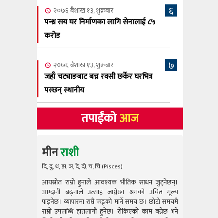
६
२०७६ बैशाख १३, शुक्रबार
पन्ध्र सय घर निर्माणका लागि सेनालाई ८५
करोड
७
२०७६ बैशाख १३, शुक्रबार
जहाँ चट्याङबाट बच्न रक्सी छर्केर घरभित्र
पस्छन् स्थानीय
तपाईंको
आज
मीन
राशी
दि, दु, थ, झ, ञ, दे, दो, च, चि (Pisces)
आयस्रोत राम्रो हुनाले आवश्यक भौतिक साधन जुट्नेछन्।
आयस्रोत राम
आम्दानी बढ्नाले उत्साह जाग्नेछ। श्रमको उचित मूल्य
आम्दानी बढ
पाइनेछ। व्यापारमा राम्रै फड्को मार्ने समय छ। छोटो समयमै
पाइनेछ। व्या
राम्रो उपलब्धि हातलागी हुनेछ। रोकिएको काम बन्नेछ भने