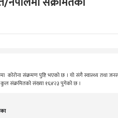
त/नेपालमा संक्रमितको
कोरोना संक्रमण पुष्टि भएको छ । यो संगै स्वास्थ्य तथा जनस‌
र कुल सं‌क्रमितको सं‌ख्या १६४२३ पुगेको छ ।
िका