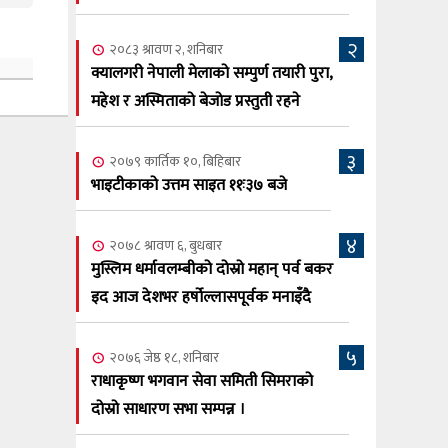
सूर्य अधिकारी र घनेन्द्र न्यौपाने भिड्दै
२
२०८३ श्रावण ६, बुधबार
२०८३ श्रावण २, शनिबार
२०८३ काउन ६ गते बुधबारको कामना खबर
क्यालगरी नेपाली मेलाको सम्पुर्ण तयारी पुरा,
६
पत्रिका
महेश र अस्मिताको बेजोड प्रस्तुती रहने
२०८३ श्रावण ३, आईतबार
३
२०७९ कार्तिक १०, बिहिबार
क्यालगरी नेपाली मेला भव्यरूपमा सम्पन्न,
७
भाइटीकाको उत्तम साइत ११ः३७ बजे
महेश र अस्मिताले झुमाए दर्शक
२०८३ श्रावण २, शनिबार
४
२०७८ श्रावण ६, बुधबार
क्यालगरी नेपाली मेलाको सम्पुर्ण तयारी पुरा,
८
मुस्लिम धर्मावलम्बीको दोस्रो महान् पर्व बकर
महेश र अस्मिताको बेजोड प्रस्तुती रहने
इद आज देशभर हर्षोल्लासपूर्वक मनाइँदै
५
२०७६ जेष्ठ १८, शनिबार
राधाकृष्ण भगवान सेवा समिती सिमराको
दोस्रो साधारण सभा सम्पन्न ।