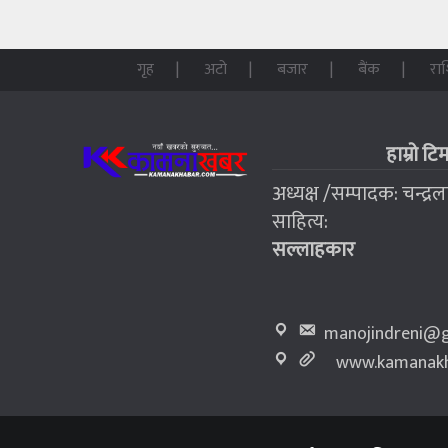
गृह
अटो
बजार
बैंक
रा
हाम्रो टि
अध्यक्ष /सम्पादक: चन्द्र
साहित्य:
सल्लाहकार
manojindreni@g
www.kamanakh