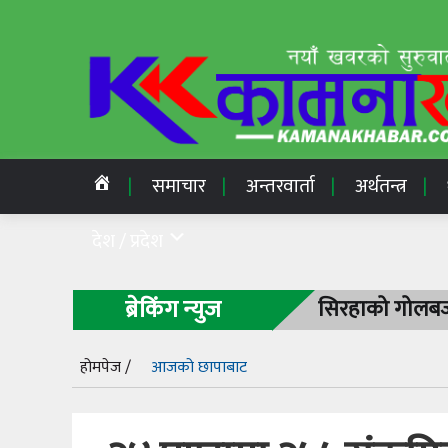
समाचार
अन्तरवार्ता
अर्थतन्त्र
देश / प्रदेश
ब्रेकिंग न्युज
सिरहाको गोलबजा
होमपेज /
आजको छापाबाट