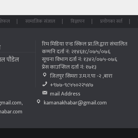
शिफल
सामाजिक संजाल
विज्ञापन
प्रयोगका सर्त
रिम मिडिया एन्ड स्किल प्रा.लि.द्वारा संचालित
म
कम्पनि दर्ता नं: २१४६१८/०७५/०७६
लाल पौडेल
सूचना विभाग दर्ता नं: १३४२/०७५-०७६
प्रेस काउन्सिल दर्ता नं: १७१३
जितपुर सिमरा उ.म.न.पा -२ ,बारा
+९७७-९८५५०२२५४७
mail Address
mail.com
,
kamanakhabar@gmail.com
abar.com