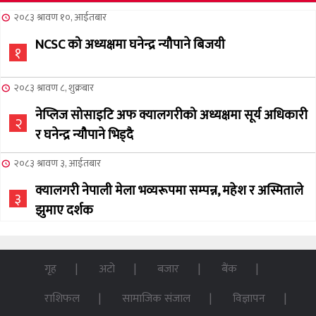
२०८३ श्रावण १०, आईतबार
NCSC को अध्यक्षमा घनेन्द्र न्यौपाने बिजयी
१
२०८३ श्रावण ८, शुक्रबार
नेप्लिज सोसाइटि अफ क्यालगरीको अध्यक्षमा सूर्य अधिकारी
२
र घनेन्द्र न्यौपाने भिड्दै
२०८३ श्रावण ३, आईतबार
क्यालगरी नेपाली मेला भव्यरूपमा सम्पन्न, महेश र अस्मिताले
३
झुमाए दर्शक
२०८३ अषाढ ३२, बिहिबार
NCSC को अध्यक्ष पदको लागी सूर्य अधिकारीको उम्मेदवारी
गृह
अटो
बजार
बैंक
४
घोषणा
राशिफल
सामाजिक संजाल
विज्ञापन
२०७६ बैशाख १३, शुक्रबार