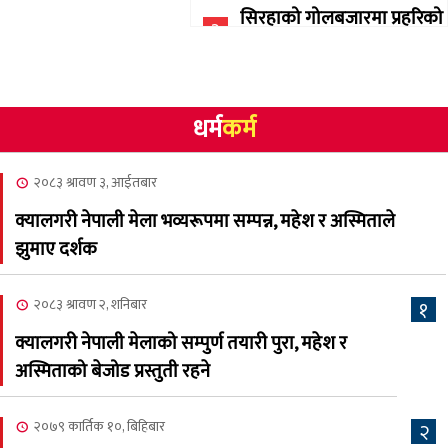
सिरहाको गोलबजारमा प्रहरिको
३
गोलि लागेर एक जनाको मृत्यु
२०८३ श्रावण १०, आईतबार
धर्म
कर्म
NCSC को अध्यक्षमा घनेन्द्र
४
न्यौपाने बिजयी
२०८३ श्रावण ३, आईतबार
२०८३ श्रावण ८, शुक्रबार
क्यालगरी नेपाली मेला भव्यरूपमा सम्पन्न, महेश र अस्मिताले
नेप्लिज सोसाइटि अफ
५
झुमाए दर्शक
क्यालगरीको अध्यक्षमा सूर्य
अधिकारी र घनेन्द्र न्यौपाने भिड्दै
२०८३ श्रावण २, शनिबार
१
२०८३ श्रावण ६, बुधबार
क्यालगरी नेपाली मेलाको सम्पुर्ण तयारी पुरा, महेश र
२०८३ काउन ६ गते बुधबारको
अस्मिताको बेजोड प्रस्तुती रहने
६
कामना खबर पत्रिका
२०७९ कार्तिक १०, बिहिबार
२
२०८३ श्रावण ३, आईतबार