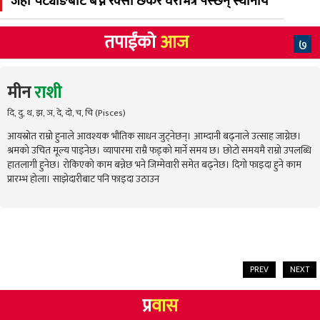
जहाँ चट्याङबाट बच्न रक्सी छर्केर घरभित्र पस्छन् स्थानीय
तपाईंको
आज
७
मीन
राशी
दि, दु, थ, झ, ञ, दे, दो, च, चि (Pisces)
आयस्रोत राम्रो हुनाले आवश्यक भौतिक साधन जुट्नेछन्। आम्दानी बढ्नाले उत्साह जाग्नेछ।
श्रमको उचित मूल्य पाइनेछ। व्यापारमा राम्रै फड्को मार्ने समय छ। छोटो समयमै राम्रो उपलब्धि
हातलागी हुनेछ। रोकिएको काम बन्नेछ भने जिम्मेवारी समेत बढ्नेछ। दिगो फाइदा हुने काम
प्रारम्भ होला। साझेदारीबाट पनि फाइदा उठाउन
PREV
NEXT
प्र
वास