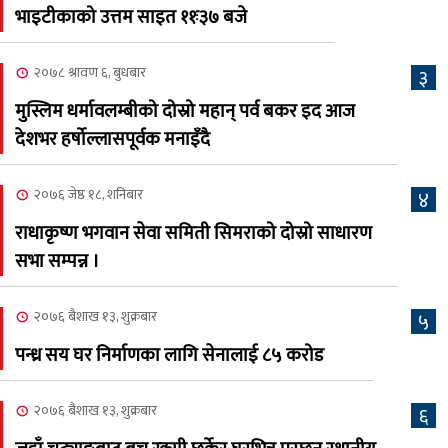
भाइटीकाको उत्तम साइत ११ः३७ बजे
क्यालगरी नेपाली मेला
७
भव्यरूपमा सम्पन्न, महेश र
२०७८ श्रावण ६, बुधबार
३
अस्मिताले झुमाए दर्शक
मुस्लिम धर्मावलम्बीको दोस्रो महान् पर्व बकर इद आज
२०८३ श्रावण २, शनिबार
देशभर हर्षोल्लासपूर्वक मनाइँदै
क्यालगरी नेपाली मेलाको
८
सम्पुर्ण तयारी पुरा, महेश र
२०७६ जेष्ठ १८, शनिबार
४
अस्मिताको बेजोड प्रस्तुती रहने
राधाकृष्ण भगवान सेवा समिती सिमराको दोस्रो साधारण
सभा सम्पन्न ।
२०७६ बैशाख १३, शुक्रबार
५
पन्ध्र सय घर निर्माणका लागि सेनालाई ८५ करोड
२०७६ बैशाख १३, शुक्रबार
६