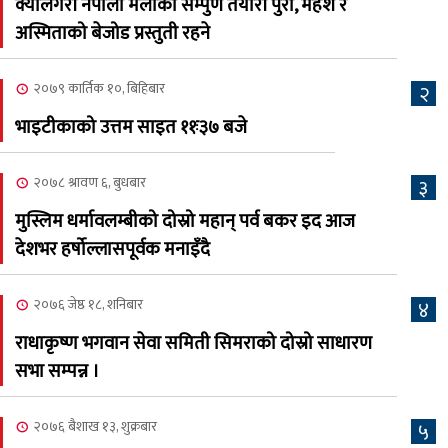
क्यालगरी नेपाली मेलाको सम्पुर्ण तयारी पुरा, महेश र
२०८३ काउन ६ गते बुधबारको
अस्मिताको बेजोड प्रस्तुती रहने
६
कामना खबर पत्रिका
२०७९ कार्तिक १०, बिहिबार
२
२०८३ श्रावण ३, आईतबार
भाइटीकाको उत्तम साइत ११ः३७ बजे
क्यालगरी नेपाली मेला
७
भव्यरूपमा सम्पन्न, महेश र
२०७८ श्रावण ६, बुधबार
३
अस्मिताले झुमाए दर्शक
मुस्लिम धर्मावलम्बीको दोस्रो महान् पर्व बकर इद आज
२०८३ श्रावण २, शनिबार
देशभर हर्षोल्लासपूर्वक मनाइँदै
क्यालगरी नेपाली मेलाको
८
सम्पुर्ण तयारी पुरा, महेश र
२०७६ जेष्ठ १८, शनिबार
४
अस्मिताको बेजोड प्रस्तुती रहने
राधाकृष्ण भगवान सेवा समिती सिमराको दोस्रो साधारण
सभा सम्पन्न ।
२०७६ बैशाख १३, शुक्रबार
५