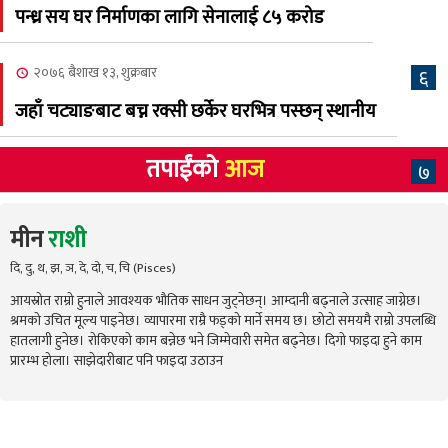
पन्ध्र सय घर निर्माणका लागि सेनालाई ८५ करोड
२०७६ बैशाख १३, शुक्रबार
६
जहाँ चट्याङबाट बच्न रक्सी छर्केर घरभित्र पस्छन् स्थानीय
तपाईंको
आज
७
मीन
राशी
दि, दु, थ, झ, ञ, दे, दो, च, चि (Pisces)
आयस्रोत राम्रो हुनाले आवश्यक भौतिक साधन जुट्नेछन्। आम्दानी बढ्नाले उत्साह जाग्नेछ।
श्रमको उचित मूल्य पाइनेछ। व्यापारमा राम्रै फड्को मार्ने समय छ। छोटो समयमै राम्रो उपलब्धि
हातलागी हुनेछ। रोकिएको काम बन्नेछ भने जिम्मेवारी समेत बढ्नेछ। दिगो फाइदा हुने काम
प्रारम्भ होला। साझेदारीबाट पनि फाइदा उठाउन