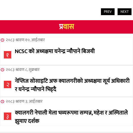
PREV
NEXT
प्र
वास
२०८३ श्रावण १०, आईतबार
NCSC को अध्यक्षमा घनेन्द्र न्यौपाने बिजयी
१
२०८३ श्रावण ८, शुक्रबार
नेप्लिज सोसाइटि अफ क्यालगरीको अध्यक्षमा सूर्य अधिकारी
२
र घनेन्द्र न्यौपाने भिड्दै
२०८३ श्रावण ३, आईतबार
क्यालगरी नेपाली मेला भव्यरूपमा सम्पन्न, महेश र अस्मिताले
३
झुमाए दर्शक