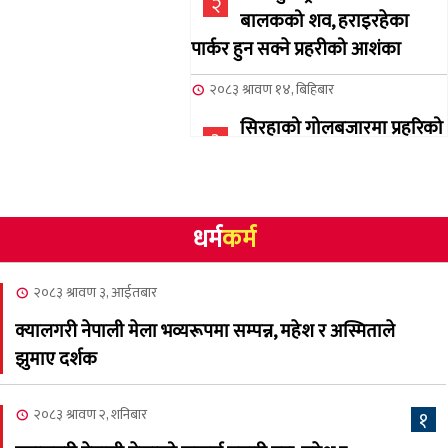
२
बालकको शव, हराइरहेका
पार्कर हुन सक्ने प्रहरीको आशंका
२०८३ श्रावण १४, बिहिबार
सिरहाको गोलबजारमा प्रहरिको
३
गोलि लागेर एक जनाको मृत्यु
२०८३ श्रावण १०, आईतबार
धर्म
कर्म
NCSC को अध्यक्षमा घनेन्द्र
४
न्यौपाने बिजयी
२०८३ श्रावण ३, आईतबार
२०८३ श्रावण ८, शुक्रबार
क्यालगरी नेपाली मेला भव्यरूपमा सम्पन्न, महेश र अस्मिताले
नेप्लिज सोसाइटि अफ
५
झुमाए दर्शक
क्यालगरीको अध्यक्षमा सूर्य
अधिकारी र घनेन्द्र न्यौपाने भिड्दै
२०८३ श्रावण २, शनिबार
१
२०८३ श्रावण ६, बुधबार