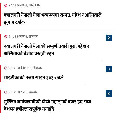
२०८३ श्रावण ३, आईतबार
२०८३ श्रावण ८, शुक्रबार
क्यालगरी नेपाली मेला भव्यरूपमा सम्पन्न, महेश र अस्मिताले
नेप्लिज सोसाइटि अफ
५
झुमाए दर्शक
क्यालगरीको अध्यक्षमा सूर्य
अधिकारी र घनेन्द्र न्यौपाने भिड्दै
२०८३ श्रावण २, शनिबार
१
२०८३ श्रावण ६, बुधबार
क्यालगरी नेपाली मेलाको सम्पुर्ण तयारी पुरा, महेश र
२०८३ काउन ६ गते बुधबारको
अस्मिताको बेजोड प्रस्तुती रहने
६
कामना खबर पत्रिका
२०७९ कार्तिक १०, बिहिबार
२
२०८३ श्रावण ३, आईतबार
भाइटीकाको उत्तम साइत ११ः३७ बजे
क्यालगरी नेपाली मेला
७
भव्यरूपमा सम्पन्न, महेश र
२०७८ श्रावण ६, बुधबार
३
अस्मिताले झुमाए दर्शक
मुस्लिम धर्मावलम्बीको दोस्रो महान् पर्व बकर इद आज
२०८३ श्रावण २, शनिबार
देशभर हर्षोल्लासपूर्वक मनाइँदै
क्यालगरी नेपाली मेलाको