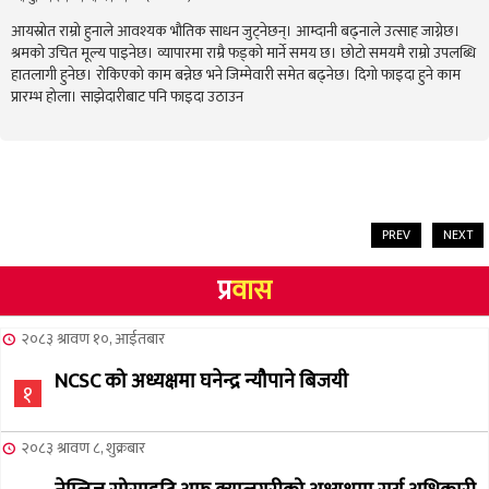
आयस्रोत राम्रो हुनाले आवश्यक भौतिक साधन जुट्नेछन्। आम्दानी बढ्नाले उत्साह जाग्नेछ।
श्रमको उचित मूल्य पाइनेछ। व्यापारमा राम्रै फड्को मार्ने समय छ। छोटो समयमै राम्रो उपलब्धि
हातलागी हुनेछ। रोकिएको काम बन्नेछ भने जिम्मेवारी समेत बढ्नेछ। दिगो फाइदा हुने काम
प्रारम्भ होला। साझेदारीबाट पनि फाइदा उठाउन
PREV
NEXT
प्र
वास
२०८३ श्रावण १०, आईतबार
NCSC को अध्यक्षमा घनेन्द्र न्यौपाने बिजयी
१
२०८३ श्रावण ८, शुक्रबार