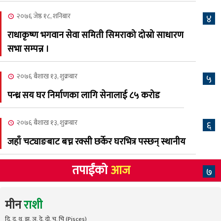
८
सम्पुर्ण तयारी पुरा, महेश र
२०७६ जेष्ठ १८, शनिबार
४
अस्मिताको बेजोड प्रस्तुती रहने
राधाकृष्ण भगवान सेवा समिती सिमराको दोस्रो साधारण
सभा सम्पन्न ।
२०७६ बैशाख १३, शुक्रबार
५
पन्ध्र सय घर निर्माणका लागि सेनालाई ८५ करोड
२०७६ बैशाख १३, शुक्रबार
६
जहाँ चट्याङबाट बच्न रक्सी छर्केर घरभित्र पस्छन् स्थानीय
तपाईंको
आज
७
मीन
राशी
दि, दु, थ, झ, ञ, दे, दो, च, चि (Pisces)