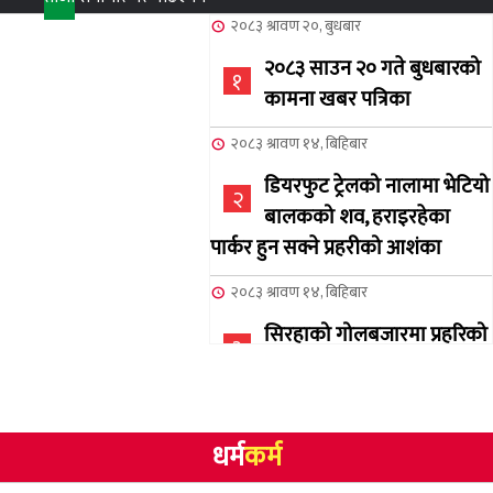
२०८३ श्रावण २०, बुधबार
२०८३ साउन २० गते बुधबारको
१
कामना खबर पत्रिका
२०८३ श्रावण १४, बिहिबार
डियरफुट ट्रेलको नालामा भेटियो
२
बालकको शव, हराइरहेका
पार्कर हुन सक्ने प्रहरीको आशंका
२०८३ श्रावण १४, बिहिबार
सिरहाको गोलबजारमा प्रहरिको
३
गोलि लागेर एक जनाको मृत्यु
२०८३ श्रावण १०, आईतबार
धर्म
कर्म
NCSC को अध्यक्षमा घनेन्द्र
४
न्यौपाने बिजयी