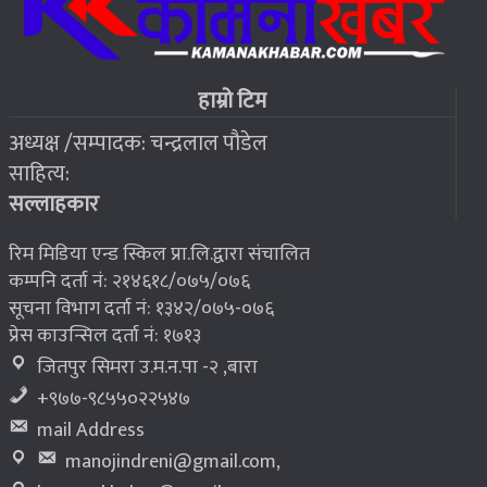
२०७६ बैशाख १३, शुक्रबार
फोरम सुनसरीको अध्यक्षमा खत्वे विजयी
७
हाम्रो टिम
अध्यक्ष /सम्पादक: चन्द्रलाल पौडेल
२०७६ बैशाख १३, शुक्रबार
साहित्य:
भूकम्प पीडितलाई घर निर्माण गर्न लालपुर्जा
८
सल्लाहकार
रिम मिडिया एन्ड स्किल प्रा.लि.द्वारा संचालित
कम्पनि दर्ता नं: २१४६१८/०७५/०७६
सूचना विभाग दर्ता नं: १३४२/०७५-०७६
प्रेस काउन्सिल दर्ता नं: १७१३
जितपुर सिमरा उ.म.न.पा -२ ,बारा
+९७७-९८५५०२२५४७
mail Address
manojindreni@gmail.com
,