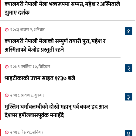
क्यालगरी नेपाली मेला भव्यरूपमा सम्पन्न, महेश र अस्मिताले
नेप्लिज सोसाइटि अफ
५
झुमाए दर्शक
क्यालगरीको अध्यक्षमा सूर्य
अधिकारी र घनेन्द्र न्यौपाने भिड्दै
२०८३ श्रावण २, शनिबार
१
२०८३ श्रावण ६, बुधबार
क्यालगरी नेपाली मेलाको सम्पुर्ण तयारी पुरा, महेश र
२०८३ काउन ६ गते बुधबारको
अस्मिताको बेजोड प्रस्तुती रहने
६
कामना खबर पत्रिका
२०७९ कार्तिक १०, बिहिबार
२
२०८३ श्रावण ३, आईतबार
भाइटीकाको उत्तम साइत ११ः३७ बजे
क्यालगरी नेपाली मेला
७
भव्यरूपमा सम्पन्न, महेश र
२०७८ श्रावण ६, बुधबार
३
अस्मिताले झुमाए दर्शक
मुस्लिम धर्मावलम्बीको दोस्रो महान् पर्व बकर इद आज
२०८३ श्रावण २, शनिबार
देशभर हर्षोल्लासपूर्वक मनाइँदै
क्यालगरी नेपाली मेलाको
८
सम्पुर्ण तयारी पुरा, महेश र
२०७६ जेष्ठ १८, शनिबार
४