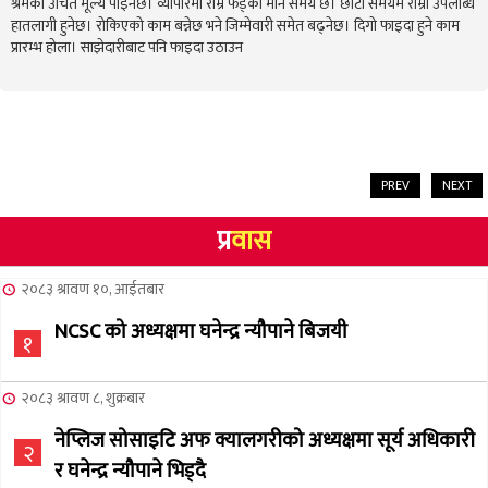
श्रमको उचित मूल्य पाइनेछ। व्यापारमा राम्रै फड्को मार्ने समय छ। छोटो समयमै राम्रो उपलब्धि
हातलागी हुनेछ। रोकिएको काम बन्नेछ भने जिम्मेवारी समेत बढ्नेछ। दिगो फाइदा हुने काम
प्रारम्भ होला। साझेदारीबाट पनि फाइदा उठाउन
PREV
NEXT
प्र
वास
२०८३ श्रावण १०, आईतबार
NCSC को अध्यक्षमा घनेन्द्र न्यौपाने बिजयी
१
२०८३ श्रावण ८, शुक्रबार
नेप्लिज सोसाइटि अफ क्यालगरीको अध्यक्षमा सूर्य अधिकारी
२
र घनेन्द्र न्यौपाने भिड्दै