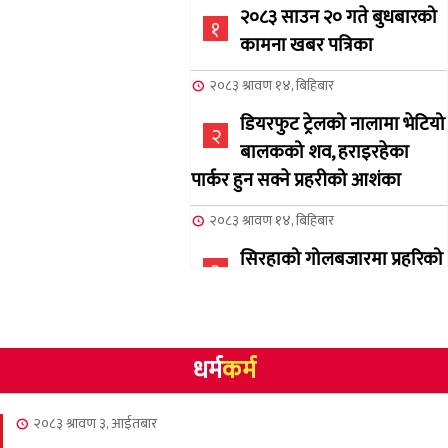
२०८३ साउन २० गते बुधबारको
१
कामना खबर पत्रिका
२०८३ श्रावण १४, बिहिबार
डियरफुट ट्रेलको नालामा भेटियो
२
बालकको शव, हराइरहेका
पार्कर हुन सक्ने प्रहरीको आशंका
२०८३ श्रावण १४, बिहिबार
सिरहाको गोलबजारमा प्रहरिको
३
गोलि लागेर एक जनाको मृत्यु
२०८३ श्रावण १०, आईतबार
धर्म
कर्म
NCSC को अध्यक्षमा घनेन्द्र
४
न्यौपाने बिजयी
२०८३ श्रावण ३, आईतबार
२०८३ श्रावण ८, शुक्रबार