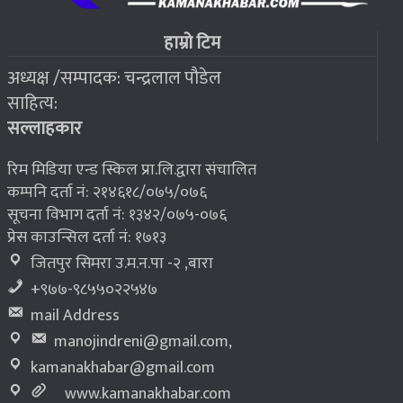
फोरम सुनसरीको अध्यक्षमा खत्वे विजयी
७
हाम्रो टिम
अध्यक्ष /सम्पादक: चन्द्रलाल पौडेल
२०७६ बैशाख १३, शुक्रबार
साहित्य:
भूकम्प पीडितलाई घर निर्माण गर्न लालपुर्जा
८
सल्लाहकार
रिम मिडिया एन्ड स्किल प्रा.लि.द्वारा संचालित
कम्पनि दर्ता नं: २१४६१८/०७५/०७६
सूचना विभाग दर्ता नं: १३४२/०७५-०७६
प्रेस काउन्सिल दर्ता नं: १७१३
जितपुर सिमरा उ.म.न.पा -२ ,बारा
+९७७-९८५५०२२५४७
mail Address
manojindreni@gmail.com
,
kamanakhabar@gmail.com
www.kamanakhabar.com