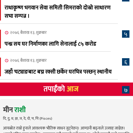
अस्मिताको बेजोड प्रस्तुती रहने
राधाकृष्ण भगवान सेवा समिती सिमराको दोस्रो साधारण
सभा सम्पन्न ।
२०७६ बैशाख १३, शुक्रबार
५
पन्ध्र सय घर निर्माणका लागि सेनालाई ८५ करोड
२०७६ बैशाख १३, शुक्रबार
६
जहाँ चट्याङबाट बच्न रक्सी छर्केर घरभित्र पस्छन् स्थानीय
तपाईंको
आज
७
मीन
राशी
दि, दु, थ, झ, ञ, दे, दो, च, चि (Pisces)
आयस्रोत राम्रो हुनाले आवश्यक भौतिक साधन जुट्नेछन्। आम्दानी बढ्नाले उत्साह जाग्नेछ।