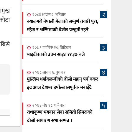
सूर्य अधिकारी र घनेन्द्र न्यौपाने भिड्दै
ामुख
२
२०८३ श्रावण ६, बुधबार
२०८३ श्रावण २, शनिबार
पकोटा
२०८३ काउन ६ गते बुधबारको कामना खबर
क्यालगरी नेपाली मेलाको सम्पुर्ण तयारी पुरा,
६
पत्रिका
महेश र अस्मिताको बेजोड प्रस्तुती रहने
२०८३ श्रावण ३, आईतबार
बिसे
३
२०७९ कार्तिक १०, बिहिबार
क्यालगरी नेपाली मेला भव्यरूपमा सम्पन्न,
७
भाइटीकाको उत्तम साइत ११ः३७ बजे
महेश र अस्मिताले झुमाए दर्शक
२०८३ श्रावण २, शनिबार
४
२०७८ श्रावण ६, बुधबार
क्यालगरी नेपाली मेलाको सम्पुर्ण तयारी पुरा,
८
मुस्लिम धर्मावलम्बीको दोस्रो महान् पर्व बकर
महेश र अस्मिताको बेजोड प्रस्तुती रहने
इद आज देशभर हर्षोल्लासपूर्वक मनाइँदै
५
२०७६ जेष्ठ १८, शनिबार
राधाकृष्ण भगवान सेवा समिती सिमराको
दोस्रो साधारण सभा सम्पन्न ।