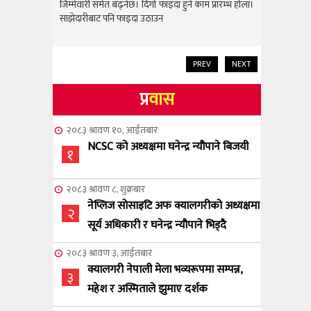
राम्रो उपलब
जिम्मेवारी समेत बढ्नेछ। दिगो फाइदा हुने काम प्रारम्भ होला।
जिम्मेवारी स
साझेदारीबाट पनि फाइदा उठाउन
साझेदारीबाट
PREV
NEXT
प्र
वास
२०८३ श्रावण १०, आईतबार
NCSC को अध्यक्षमा घनेन्द्र न्यौपाने बिजयी
१
२०८३ श्रावण ८, शुक्रबार
नेप्लिज सोसाइटि अफ क्यालगरीको अध्यक्षमा
२
सूर्य अधिकारी र घनेन्द्र न्यौपाने भिड्दै
२०८३ श्रावण ३, आईतबार
क्यालगरी नेपाली मेला भव्यरूपमा सम्पन्न,
३
महेश र अस्मिताले झुमाए दर्शक