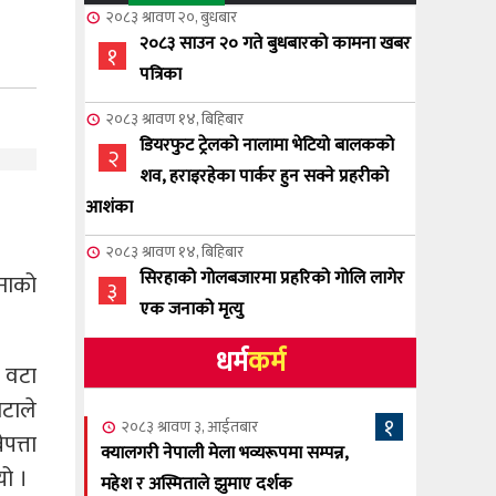
ा
२०८३ श्रावण २०, बुधबार
२०८३ साउन २० गते बुधबारको कामना खबर
१
पत्रिका
२०८३ श्रावण १४, बिहिबार
डियरफुट ट्रेलको नालामा भेटियो बालकको
२
शव, हराइरहेका पार्कर हुन सक्ने प्रहरीको
आशंका
२०८३ श्रावण १४, बिहिबार
सिरहाको गोलबजारमा प्रहरिको गोलि लागेर
जनाको
३
एक जनाको मृत्यु
धर्म
कर्म
२०८३ श्रावण १०, आईतबार
७ वटा
NCSC को अध्यक्षमा घनेन्द्र न्यौपाने बिजयी
४
ोटाले
१
२०८३ श्रावण ३, आईतबार
पत्ता
२०८३ श्रावण ८, शुक्रबार
क्यालगरी नेपाली मेला भव्यरूपमा सम्पन्न,
नेप्लिज सोसाइटि अफ क्यालगरीको अध्यक्षमा
यो ।
महेश र अस्मिताले झुमाए दर्शक
५