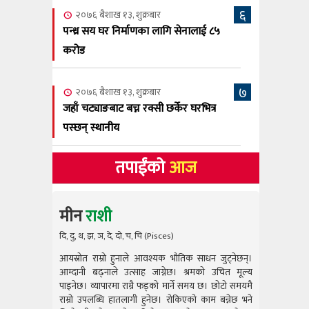
६
२०७६ बैशाख १३, शुक्रबार
पन्ध्र सय घर निर्माणका लागि सेनालाई ८५
करोड
७
२०७६ बैशाख १३, शुक्रबार
जहाँ चट्याङबाट बच्न रक्सी छर्केर घरभित्र
पस्छन् स्थानीय
तपाईंको
आज
मीन
राशी
दि, दु, थ, झ, ञ, दे, दो, च, चि (Pisces)
आयस्रोत राम्रो हुनाले आवश्यक भौतिक साधन जुट्नेछन्।
आयस्रोत राम
आम्दानी बढ्नाले उत्साह जाग्नेछ। श्रमको उचित मूल्य
आम्दानी बढ
पाइनेछ। व्यापारमा राम्रै फड्को मार्ने समय छ। छोटो समयमै
पाइनेछ। व्या
राम्रो उपलब्धि हातलागी हुनेछ। रोकिएको काम बन्नेछ भने