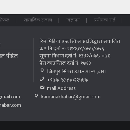
शिफल
सामाजिक संजाल
विज्ञापन
प्रयोगका सर्त
रिम मिडिया एन्ड स्किल प्रा.लि.द्वारा संचालित
म
कम्पनि दर्ता नं: २१४६१८/०७५/०७६
लाल पौडेल
सूचना विभाग दर्ता नं: १३४२/०७५-०७६
प्रेस काउन्सिल दर्ता नं: १७१३
जितपुर सिमरा उ.म.न.पा -२ ,बारा
+९७७-९८५५०२२५४७
mail Address
mail.com
,
kamanakhabar@gmail.com
abar.com