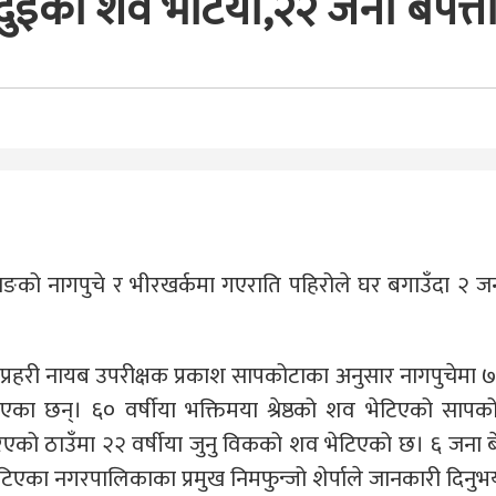
दुईको शव भेटियो,२२ जना बेपत्त
्थाङको नागपुचे र भीरखर्कमा गएराति पहिरोले घर बगाउँदा २ 
्ता प्रहरी नायब उपरीक्षक प्रकाश सापकोटाका अनुसार नागपुचेमा 
 भएका छन्। ६० वर्षीया भक्तिमया श्रेष्ठको शव भेटिएको सापक
िएको ठाउँमा २२ वर्षीया जुनु विकको शव भेटिएको छ। ६ जना बे
खटिएका नगरपालिकाका प्रमुख निमफुन्जो शेर्पाले जानकारी दिनुभ