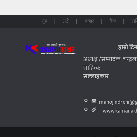
गृह
अटो
बजार
बैंक
रा
हाम्रो टि
अध्यक्ष /सम्पादक: चन्द्र
साहित्य:
सल्लाहकार
manojindreni@g
www.kamanakh