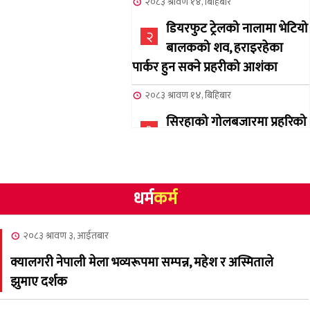
२०८३ श्रावण १४, बिहिबार
डियरफुट ट्रेलको नालामा भेटियो
२
बालकको शव, हराइरहेका
पार्कर हुन सक्ने प्रहरीको आशंका
२०८३ श्रावण १४, बिहिबार
सिरहाको गोलबजारमा प्रहरिको
३
गोलि लागेर एक जनाको मृत्यु
२०८३ श्रावण १०, आईतबार
धर्म
कर्म
NCSC को अध्यक्षमा घनेन्द्र
४
न्यौपाने बिजयी
२०८३ श्रावण ३, आईतबार
२०८३ श्रावण ८, शुक्रबार
क्यालगरी नेपाली मेला भव्यरूपमा सम्पन्न, महेश र अस्मिताले
नेप्लिज सोसाइटि अफ
५
झुमाए दर्शक
क्यालगरीको अध्यक्षमा सूर्य
अधिकारी र घनेन्द्र न्यौपाने भिड्दै