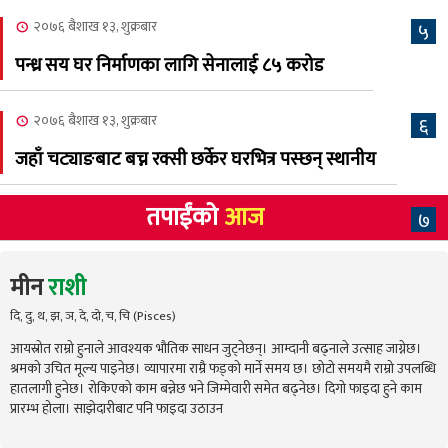
२०७६ बैशाख १३, शुक्रबार
५
पन्ध्र सय घर निर्माणका लागि सेनालाई ८५ करोड
२०७६ बैशाख १३, शुक्रबार
६
जहाँ चट्याङबाट बच्न रक्सी छर्केर घरभित्र पस्छन् स्थानीय
तपाईंको
आज
७
मीन
राशी
दि, दु, थ, झ, ञ, दे, दो, च, चि (Pisces)
आयस्रोत राम्रो हुनाले आवश्यक भौतिक साधन जुट्नेछन्। आम्दानी बढ्नाले उत्साह जाग्नेछ।
श्रमको उचित मूल्य पाइनेछ। व्यापारमा राम्रै फड्को मार्ने समय छ। छोटो समयमै राम्रो उपलब्धि
हातलागी हुनेछ। रोकिएको काम बन्नेछ भने जिम्मेवारी समेत बढ्नेछ। दिगो फाइदा हुने काम
प्रारम्भ होला। साझेदारीबाट पनि फाइदा उठाउन