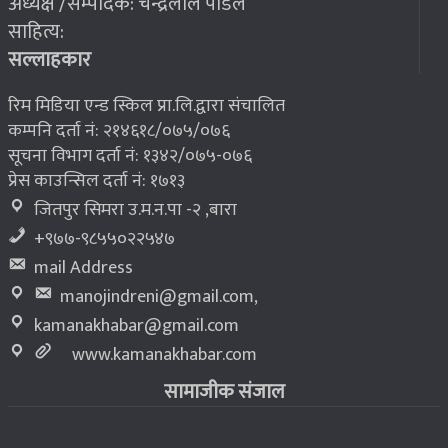
अध्यक्ष /सम्पादक: चन्द्रलाल पौडेल
२०७६ बैशाख १३, शुक्रबार
साहित्य:
भूकम्प पीडितलाई घर निर्माण गर्न लालपुर्जा
८
सल्लाहकार
रिम मिडिया एन्ड स्किल प्रा.लि.द्वारा संचालित
कम्पनि दर्ता नं: २१४६१८/०७५/०७६
सूचना विभाग दर्ता नं: १३४२/०७५-०७६
प्रेस काउन्सिल दर्ता नं: १७१३
जितपुर सिमरा उ.म.न.पा -२ ,बारा
+९७७-९८५५०२२५४७
mail Address
manojindreni@gmail.com
,
kamanakhabar@gmail.com
www.kamanakhabar.com
सामाजीक संजाल