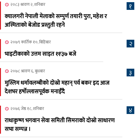
२०८३ श्रावण २, शनिबार
१
२०८३ श्रावण ६, बुधबार
क्यालगरी नेपाली मेलाको सम्पुर्ण तयारी पुरा, महेश र
२०८३ काउन ६ गते बुधबारको
अस्मिताको बेजोड प्रस्तुती रहने
६
कामना खबर पत्रिका
२०७९ कार्तिक १०, बिहिबार
२
२०८३ श्रावण ३, आईतबार
भाइटीकाको उत्तम साइत ११ः३७ बजे
क्यालगरी नेपाली मेला
७
भव्यरूपमा सम्पन्न, महेश र
२०७८ श्रावण ६, बुधबार
३
अस्मिताले झुमाए दर्शक
मुस्लिम धर्मावलम्बीको दोस्रो महान् पर्व बकर इद आज
२०८३ श्रावण २, शनिबार
देशभर हर्षोल्लासपूर्वक मनाइँदै
क्यालगरी नेपाली मेलाको
८
सम्पुर्ण तयारी पुरा, महेश र
२०७६ जेष्ठ १८, शनिबार
४
अस्मिताको बेजोड प्रस्तुती रहने
राधाकृष्ण भगवान सेवा समिती सिमराको दोस्रो साधारण
सभा सम्पन्न ।