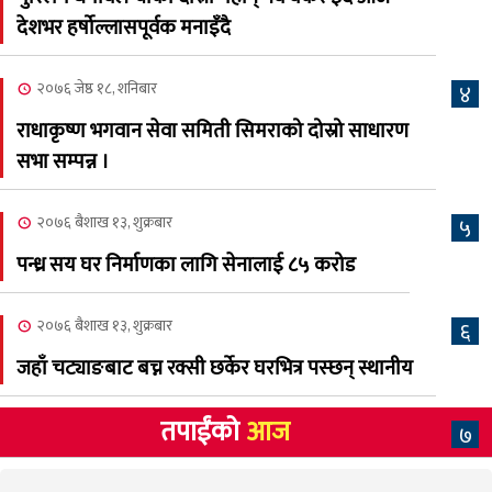
२०८३ श्रावण २, शनिबार
देशभर हर्षोल्लासपूर्वक मनाइँदै
क्यालगरी नेपाली मेलाको
८
सम्पुर्ण तयारी पुरा, महेश र
२०७६ जेष्ठ १८, शनिबार
४
अस्मिताको बेजोड प्रस्तुती रहने
राधाकृष्ण भगवान सेवा समिती सिमराको दोस्रो साधारण
सभा सम्पन्न ।
२०७६ बैशाख १३, शुक्रबार
५
पन्ध्र सय घर निर्माणका लागि सेनालाई ८५ करोड
२०७६ बैशाख १३, शुक्रबार
६
जहाँ चट्याङबाट बच्न रक्सी छर्केर घरभित्र पस्छन् स्थानीय
तपाईंको
आज
७