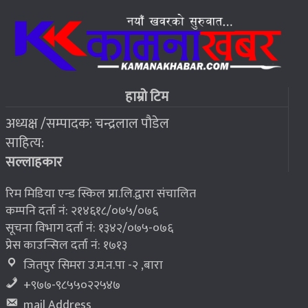
जहाँ चट्याङबाट बच्न रक्सी छर्केर घरभित्र पस्छन् स्थानीय
६
२०७६ बैशाख १३, शुक्रबार
फोरम सुनसरीको अध्यक्षमा खत्वे विजयी
७
हाम्रो टिम
अध्यक्ष /सम्पादक: चन्द्रलाल पौडेल
२०७६ बैशाख १३, शुक्रबार
साहित्य:
भूकम्प पीडितलाई घर निर्माण गर्न लालपुर्जा
८
सल्लाहकार
रिम मिडिया एन्ड स्किल प्रा.लि.द्वारा संचालित
कम्पनि दर्ता नं: २१४६१८/०७५/०७६
सूचना विभाग दर्ता नं: १३४२/०७५-०७६
प्रेस काउन्सिल दर्ता नं: १७१३
जितपुर सिमरा उ.म.न.पा -२ ,बारा
+९७७-९८५५०२२५४७
mail Address