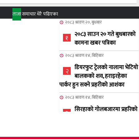
ताजा
समाचार
धेरै पढिएका
२०८३ श्रावण २०, बुधबार
२०८३ साउन २० गते बुधबारको
१
कामना खबर पत्रिका
२०८३ श्रावण १४, बिहिबार
डियरफुट ट्रेलको नालामा भेटियो
२
बालकको शव, हराइरहेका
पार्कर हुन सक्ने प्रहरीको आशंका
२०८३ श्रावण १४, बिहिबार
सिरहाको गोलबजारमा प्रहरिको
३
गोलि लागेर एक जनाको मृत्यु
२०८३ श्रावण १०, आईतबार