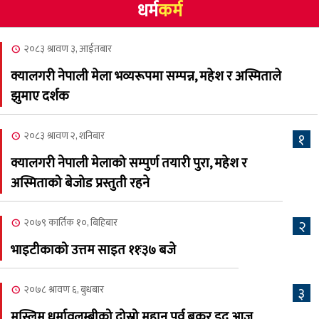
धर्म
कर्म
NCSC को अध्यक्षमा घनेन्द्र
४
न्यौपाने बिजयी
२०८३ श्रावण ३, आईतबार
२०८३ श्रावण ८, शुक्रबार
क्यालगरी नेपाली मेला भव्यरूपमा सम्पन्न, महेश र अस्मिताले
नेप्लिज सोसाइटि अफ
५
झुमाए दर्शक
क्यालगरीको अध्यक्षमा सूर्य
अधिकारी र घनेन्द्र न्यौपाने भिड्दै
२०८३ श्रावण २, शनिबार
१
२०८३ श्रावण ६, बुधबार
क्यालगरी नेपाली मेलाको सम्पुर्ण तयारी पुरा, महेश र
२०८३ काउन ६ गते बुधबारको
अस्मिताको बेजोड प्रस्तुती रहने
६
कामना खबर पत्रिका
२०७९ कार्तिक १०, बिहिबार
२
२०८३ श्रावण ३, आईतबार
भाइटीकाको उत्तम साइत ११ः३७ बजे
क्यालगरी नेपाली मेला
७
भव्यरूपमा सम्पन्न, महेश र
२०७८ श्रावण ६, बुधबार
३
अस्मिताले झुमाए दर्शक
मुस्लिम धर्मावलम्बीको दोस्रो महान् पर्व बकर इद आज