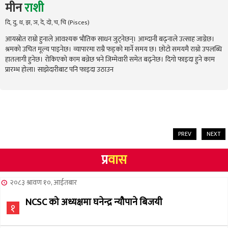
मीन
राशी
दि, दु, थ, झ, ञ, दे, दो, च, चि (Pisces)
आयस्रोत राम्रो हुनाले आवश्यक भौतिक साधन जुट्नेछन्। आम्दानी बढ्नाले उत्साह जाग्नेछ।
श्रमको उचित मूल्य पाइनेछ। व्यापारमा राम्रै फड्को मार्ने समय छ। छोटो समयमै राम्रो उपलब्धि
हातलागी हुनेछ। रोकिएको काम बन्नेछ भने जिम्मेवारी समेत बढ्नेछ। दिगो फाइदा हुने काम
प्रारम्भ होला। साझेदारीबाट पनि फाइदा उठाउन
PREV
NEXT
प्र
वास
२०८३ श्रावण १०, आईतबार
NCSC को अध्यक्षमा घनेन्द्र न्यौपाने बिजयी
१