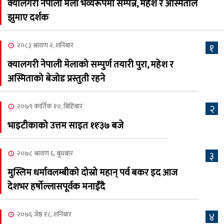
क्यालगरी नेपाली मेला भव्यरूपमा सम्पन्न, महेश र अस्मिताले
नेप्लिज सोसाइटि अफ
५
झुमाए दर्शक
क्यालगरीको अध्यक्षमा सूर्य
अधिकारी र घनेन्द्र न्यौपाने भिड्दै
२०८३ श्रावण २, शनिबार
१
२०८३ श्रावण ६, बुधबार
क्यालगरी नेपाली मेलाको सम्पुर्ण तयारी पुरा, महेश र
२०८३ काउन ६ गते बुधबारको
अस्मिताको बेजोड प्रस्तुती रहने
६
कामना खबर पत्रिका
२०७९ कार्तिक १०, बिहिबार
२
२०८३ श्रावण ३, आईतबार
भाइटीकाको उत्तम साइत ११ः३७ बजे
क्यालगरी नेपाली मेला
७
भव्यरूपमा सम्पन्न, महेश र
२०७८ श्रावण ६, बुधबार
३
अस्मिताले झुमाए दर्शक
मुस्लिम धर्मावलम्बीको दोस्रो महान् पर्व बकर इद आज
२०८३ श्रावण २, शनिबार
देशभर हर्षोल्लासपूर्वक मनाइँदै
क्यालगरी नेपाली मेलाको
८
सम्पुर्ण तयारी पुरा, महेश र
२०७६ जेष्ठ १८, शनिबार
४