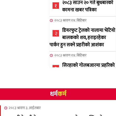
२०८३ साउन २० गते बुधबारको
१
कामना खबर पत्रिका
२०८३ श्रावण १४, बिहिबार
डियरफुट ट्रेलको नालामा भेटियो
२
बालकको शव, हराइरहेका
पार्कर हुन सक्ने प्रहरीको आशंका
२०८३ श्रावण १४, बिहिबार
सिरहाको गोलबजारमा प्रहरिको
३
गोलि लागेर एक जनाको मृत्यु
२०८३ श्रावण १०, आईतबार
धर्म
कर्म
NCSC को अध्यक्षमा घनेन्द्र
४
न्यौपाने बिजयी
२०८३ श्रावण ३, आईतबार
२०८३ श्रावण ८, शुक्रबार