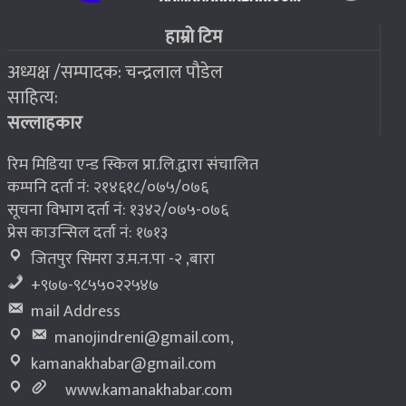
फोरम सुनसरीको अध्यक्षमा खत्वे विजयी
७
हाम्रो टिम
अध्यक्ष /सम्पादक: चन्द्रलाल पौडेल
२०७६ बैशाख १३, शुक्रबार
साहित्य:
भूकम्प पीडितलाई घर निर्माण गर्न लालपुर्जा
८
सल्लाहकार
रिम मिडिया एन्ड स्किल प्रा.लि.द्वारा संचालित
कम्पनि दर्ता नं: २१४६१८/०७५/०७६
सूचना विभाग दर्ता नं: १३४२/०७५-०७६
प्रेस काउन्सिल दर्ता नं: १७१३
जितपुर सिमरा उ.म.न.पा -२ ,बारा
+९७७-९८५५०२२५४७
mail Address
manojindreni@gmail.com
,
kamanakhabar@gmail.com
www.kamanakhabar.com