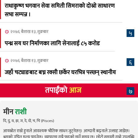
अस्मिताको बेजोड प्रस्तुती रहने
राधाकृष्ण भगवान सेवा समिती सिमराको दोस्रो साधारण
सभा सम्पन्न ।
२०७६ बैशाख १३, शुक्रबार
५
पन्ध्र सय घर निर्माणका लागि सेनालाई ८५ करोड
२०७६ बैशाख १३, शुक्रबार
६
जहाँ चट्याङबाट बच्न रक्सी छर्केर घरभित्र पस्छन् स्थानीय
तपाईंको
आज
७
मीन
राशी
दि, दु, थ, झ, ञ, दे, दो, च, चि (Pisces)
आयस्रोत राम्रो हुनाले आवश्यक भौतिक साधन जुट्नेछन्। आम्दानी बढ्नाले उत्साह जाग्नेछ।
श्रमको उचित मूल्य पाइनेछ। व्यापारमा राम्रै फड्को मार्ने समय छ। छोटो समयमै राम्रो उपलब्धि