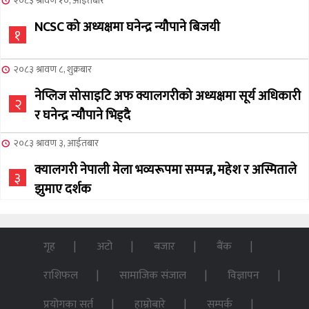
२०८३ श्रावण १०, आईतबार
NCSC को अध्यक्षमा घनेन्द्र न्यौपाने बिजयी
१
२०८३ श्रावण ८, शुक्रबार
नेप्लिज सोसाइटि अफ क्यालगरीको अध्यक्षमा सूर्य अधिकारी
२
र घनेन्द्र न्यौपाने भिड्दै
२०८३ श्रावण ३, आईतबार
क्यालगरी नेपाली मेला भव्यरूपमा सम्पन्न, महेश र अस्मिताले
३
झुमाए दर्शक
२०८३ अषाढ ३२, बिहिबार
NCSC को अध्यक्ष पदको लागी सूर्य अधिकारीको उम्मेदवारी
गृह
अटो
बजार
बैंक
४
घोषणा
राशिफल
सामाजिक संजाल
विज्ञापन
२०७६ बैशाख १३, शुक्रबार
प्रयोगका सर्त
हाम्रोबारे
सम्पर्क