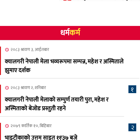
३
गोलि लागेर एक जनाको मृत्यु
२०८३ श्रावण १०, आईतबार
धर्म
कर्म
NCSC को अध्यक्षमा घनेन्द्र
४
न्यौपाने बिजयी
२०८३ श्रावण ३, आईतबार
२०८३ श्रावण ८, शुक्रबार
क्यालगरी नेपाली मेला भव्यरूपमा सम्पन्न, महेश र अस्मिताले
नेप्लिज सोसाइटि अफ
५
झुमाए दर्शक
क्यालगरीको अध्यक्षमा सूर्य
अधिकारी र घनेन्द्र न्यौपाने भिड्दै
२०८३ श्रावण २, शनिबार
१
२०८३ श्रावण ६, बुधबार
क्यालगरी नेपाली मेलाको सम्पुर्ण तयारी पुरा, महेश र
२०८३ काउन ६ गते बुधबारको
अस्मिताको बेजोड प्रस्तुती रहने
६
कामना खबर पत्रिका
२०७९ कार्तिक १०, बिहिबार
२
२०८३ श्रावण ३, आईतबार
भाइटीकाको उत्तम साइत ११ः३७ बजे