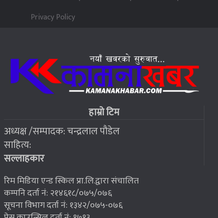
पन्ध्र सय घर निर्माणका लागि सेनालाई ८५ करोड
५
Privacy Policy
२०७६ बैशाख १३, शुक्रबार
जहाँ चट्याङबाट बच्न रक्सी छर्केर घरभित्र पस्छन् स्थानीय
६
२०७६ बैशाख १३, शुक्रबार
फोरम सुनसरीको अध्यक्षमा खत्वे विजयी
७
हाम्रो टिम
अध्यक्ष /सम्पादक: चन्द्रलाल पौडेल
२०७६ बैशाख १३, शुक्रबार
साहित्य:
भूकम्प पीडितलाई घर निर्माण गर्न लालपुर्जा
८
सल्लाहकार
रिम मिडिया एन्ड स्किल प्रा.लि.द्वारा संचालित
कम्पनि दर्ता नं: २१४६१८/०७५/०७६
सूचना विभाग दर्ता नं: १३४२/०७५-०७६
प्रेस काउन्सिल दर्ता नं: १७१३