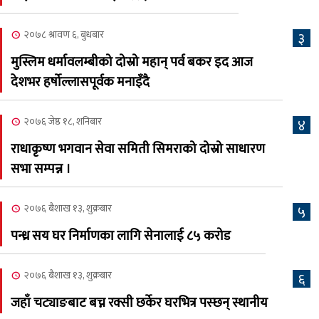
क्यालगरी नेपाली मेला
७
भव्यरूपमा सम्पन्न, महेश र
२०७८ श्रावण ६, बुधबार
३
अस्मिताले झुमाए दर्शक
मुस्लिम धर्मावलम्बीको दोस्रो महान् पर्व बकर इद आज
२०८३ श्रावण २, शनिबार
देशभर हर्षोल्लासपूर्वक मनाइँदै
क्यालगरी नेपाली मेलाको
८
सम्पुर्ण तयारी पुरा, महेश र
२०७६ जेष्ठ १८, शनिबार
४
अस्मिताको बेजोड प्रस्तुती रहने
राधाकृष्ण भगवान सेवा समिती सिमराको दोस्रो साधारण
सभा सम्पन्न ।
२०७६ बैशाख १३, शुक्रबार
५
पन्ध्र सय घर निर्माणका लागि सेनालाई ८५ करोड
२०७६ बैशाख १३, शुक्रबार
६
जहाँ चट्याङबाट बच्न रक्सी छर्केर घरभित्र पस्छन् स्थानीय