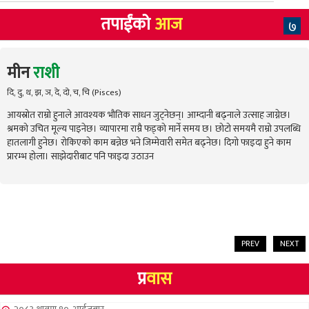
तपाईंको
आज
७
मीन
राशी
दि, दु, थ, झ, ञ, दे, दो, च, चि (Pisces)
आयस्रोत राम्रो हुनाले आवश्यक भौतिक साधन जुट्नेछन्। आम्दानी बढ्नाले उत्साह जाग्नेछ।
श्रमको उचित मूल्य पाइनेछ। व्यापारमा राम्रै फड्को मार्ने समय छ। छोटो समयमै राम्रो उपलब्धि
हातलागी हुनेछ। रोकिएको काम बन्नेछ भने जिम्मेवारी समेत बढ्नेछ। दिगो फाइदा हुने काम
प्रारम्भ होला। साझेदारीबाट पनि फाइदा उठाउन
PREV
NEXT
प्र
वास