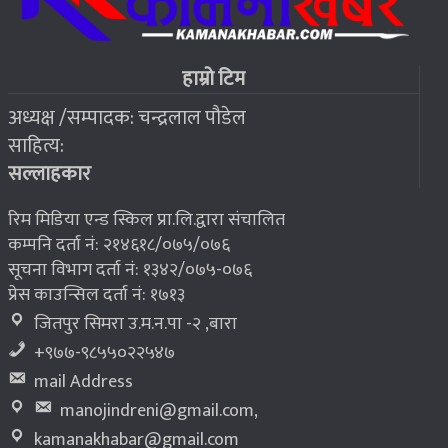
२०७६ बैशाख १३, शुक्रबार
फोरम सुनसरीको अध्यक्षमा खत्वे विजयी
७
हाम्रो टिम
अध्यक्ष /सम्पादक: चन्द्रलाल पौडेल
२०७६ बैशाख १३, शुक्रबार
साहित्य:
भूकम्प पीडितलाई घर निर्माण गर्न लालपुर्जा
८
सल्लाहकार
रिम मिडिया एन्ड स्किल प्रा.लि.द्वारा संचालित
कम्पनि दर्ता नं: २१४६१८/०७५/०७६
सूचना विभाग दर्ता नं: १३४२/०७५-०७६
प्रेस काउन्सिल दर्ता नं: १७१३
जितपुर सिमरा उ.म.न.पा -२ ,बारा
+९७७-९८५५०२२५४७
mail Address
manojindreni@gmail.com
,
kamanakhabar@gmail.com