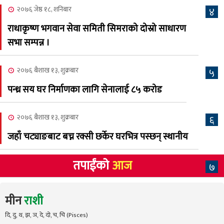
सम्पुर्ण तयारी पुरा, महेश र
२०७६ जेष्ठ १८, शनिबार
४
अस्मिताको बेजोड प्रस्तुती रहने
राधाकृष्ण भगवान सेवा समिती सिमराको दोस्रो साधारण
सभा सम्पन्न ।
२०७६ बैशाख १३, शुक्रबार
५
पन्ध्र सय घर निर्माणका लागि सेनालाई ८५ करोड
२०७६ बैशाख १३, शुक्रबार
६
जहाँ चट्याङबाट बच्न रक्सी छर्केर घरभित्र पस्छन् स्थानीय
तपाईंको
आज
७
मीन
राशी
दि, दु, थ, झ, ञ, दे, दो, च, चि (Pisces)