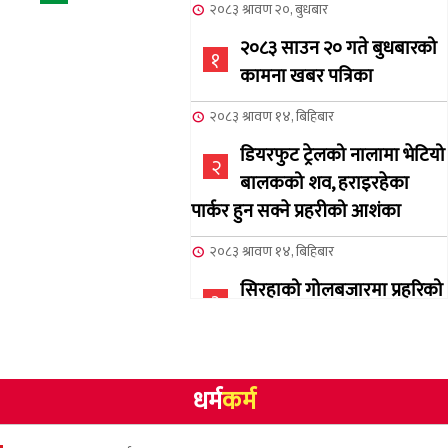
२०८३ श्रावण २०, बुधबार
२०८३ साउन २० गते बुधबारको
१
कामना खबर पत्रिका
२०८३ श्रावण १४, बिहिबार
डियरफुट ट्रेलको नालामा भेटियो
२
बालकको शव, हराइरहेका
पार्कर हुन सक्ने प्रहरीको आशंका
२०८३ श्रावण १४, बिहिबार
सिरहाको गोलबजारमा प्रहरिको
३
गोलि लागेर एक जनाको मृत्यु
२०८३ श्रावण १०, आईतबार
धर्म
कर्म
NCSC को अध्यक्षमा घनेन्द्र
४
न्यौपाने बिजयी