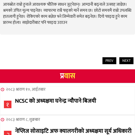
आयस्रोत राम्रो हुनाले आवश्यक भौतिक साधन जुट्नेछन्। आम्दानी बढ्नाले उत्साह जाग्नेछ।
श्रमको उचित मूल्य पाइनेछ। व्यापारमा राम्रै फड्को मार्ने समय छ। छोटो समयमै राम्रो उपलब्धि
हातलागी हुनेछ। रोकिएको काम बन्नेछ भने जिम्मेवारी समेत बढ्नेछ। दिगो फाइदा हुने काम
प्रारम्भ होला। साझेदारीबाट पनि फाइदा उठाउन
PREV
NEXT
प्र
वास
२०८३ श्रावण १०, आईतबार
NCSC को अध्यक्षमा घनेन्द्र न्यौपाने बिजयी
१
२०८३ श्रावण ८, शुक्रबार
नेप्लिज सोसाइटि अफ क्यालगरीको अध्यक्षमा सूर्य अधिकारी
२