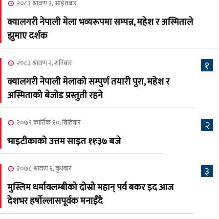
२०८३ श्रावण ३, आईतबार
२०८३ श्रावण ८, शुक्रबार
क्यालगरी नेपाली मेला भव्यरूपमा सम्पन्न, महेश र अस्मिताले
नेप्लिज सोसाइटि अफ
५
झुमाए दर्शक
क्यालगरीको अध्यक्षमा सूर्य
अधिकारी र घनेन्द्र न्यौपाने भिड्दै
२०८३ श्रावण २, शनिबार
१
२०८३ श्रावण ६, बुधबार
क्यालगरी नेपाली मेलाको सम्पुर्ण तयारी पुरा, महेश र
२०८३ काउन ६ गते बुधबारको
अस्मिताको बेजोड प्रस्तुती रहने
६
कामना खबर पत्रिका
२०७९ कार्तिक १०, बिहिबार
२
२०८३ श्रावण ३, आईतबार
भाइटीकाको उत्तम साइत ११ः३७ बजे
क्यालगरी नेपाली मेला
७
भव्यरूपमा सम्पन्न, महेश र
२०७८ श्रावण ६, बुधबार
३
अस्मिताले झुमाए दर्शक
मुस्लिम धर्मावलम्बीको दोस्रो महान् पर्व बकर इद आज
२०८३ श्रावण २, शनिबार
देशभर हर्षोल्लासपूर्वक मनाइँदै
क्यालगरी नेपाली मेलाको
८