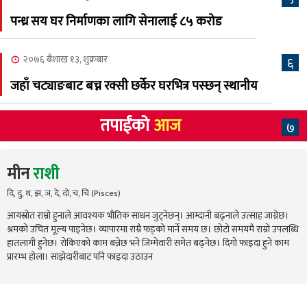
पन्ध्र सय घर निर्माणका लागि सेनालाई ८५ करोड
२०७६ बैशाख १३, शुक्रबार
६
जहाँ चट्याङबाट बच्न रक्सी छर्केर घरभित्र पस्छन् स्थानीय
तपाईंको
आज
७
मीन
राशी
दि, दु, थ, झ, ञ, दे, दो, च, चि (Pisces)
आयस्रोत राम्रो हुनाले आवश्यक भौतिक साधन जुट्नेछन्। आम्दानी बढ्नाले उत्साह जाग्नेछ।
श्रमको उचित मूल्य पाइनेछ। व्यापारमा राम्रै फड्को मार्ने समय छ। छोटो समयमै राम्रो उपलब्धि
हातलागी हुनेछ। रोकिएको काम बन्नेछ भने जिम्मेवारी समेत बढ्नेछ। दिगो फाइदा हुने काम
प्रारम्भ होला। साझेदारीबाट पनि फाइदा उठाउन