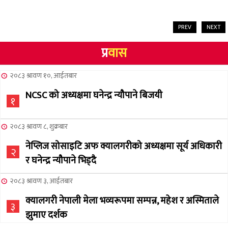
PREV
NEXT
प्र
वास
२०८३ श्रावण १०, आईतबार
NCSC को अध्यक्षमा घनेन्द्र न्यौपाने बिजयी
१
२०८३ श्रावण ८, शुक्रबार
नेप्लिज सोसाइटि अफ क्यालगरीको अध्यक्षमा सूर्य अधिकारी
२
र घनेन्द्र न्यौपाने भिड्दै
२०८३ श्रावण ३, आईतबार
क्यालगरी नेपाली मेला भव्यरूपमा सम्पन्न, महेश र अस्मिताले
३
झुमाए दर्शक