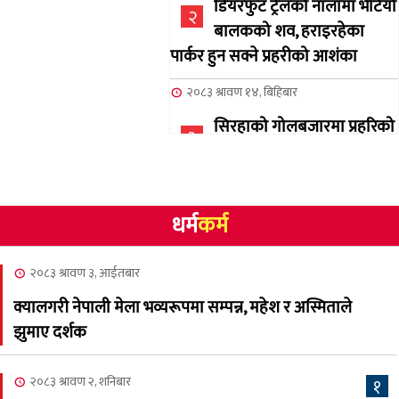
डियरफुट ट्रेलको नालामा भेटियो
२
बालकको शव, हराइरहेका
पार्कर हुन सक्ने प्रहरीको आशंका
२०८३ श्रावण १४, बिहिबार
सिरहाको गोलबजारमा प्रहरिको
३
गोलि लागेर एक जनाको मृत्यु
२०८३ श्रावण १०, आईतबार
धर्म
कर्म
NCSC को अध्यक्षमा घनेन्द्र
४
न्यौपाने बिजयी
२०८३ श्रावण ३, आईतबार
२०८३ श्रावण ८, शुक्रबार
क्यालगरी नेपाली मेला भव्यरूपमा सम्पन्न, महेश र अस्मिताले
नेप्लिज सोसाइटि अफ
५
झुमाए दर्शक
क्यालगरीको अध्यक्षमा सूर्य
अधिकारी र घनेन्द्र न्यौपाने भिड्दै
२०८३ श्रावण २, शनिबार
१