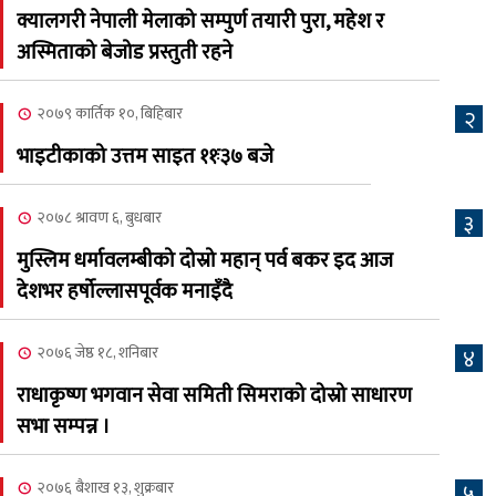
२०८३ श्रावण ६, बुधबार
क्यालगरी नेपाली मेलाको सम्पुर्ण तयारी पुरा, महेश र
२०८३ काउन ६ गते बुधबारको
अस्मिताको बेजोड प्रस्तुती रहने
६
कामना खबर पत्रिका
२०७९ कार्तिक १०, बिहिबार
२
२०८३ श्रावण ३, आईतबार
भाइटीकाको उत्तम साइत ११ः३७ बजे
क्यालगरी नेपाली मेला
७
भव्यरूपमा सम्पन्न, महेश र
२०७८ श्रावण ६, बुधबार
३
अस्मिताले झुमाए दर्शक
मुस्लिम धर्मावलम्बीको दोस्रो महान् पर्व बकर इद आज
२०८३ श्रावण २, शनिबार
देशभर हर्षोल्लासपूर्वक मनाइँदै
क्यालगरी नेपाली मेलाको
८
सम्पुर्ण तयारी पुरा, महेश र
२०७६ जेष्ठ १८, शनिबार
४
अस्मिताको बेजोड प्रस्तुती रहने
राधाकृष्ण भगवान सेवा समिती सिमराको दोस्रो साधारण
सभा सम्पन्न ।
२०७६ बैशाख १३, शुक्रबार
५