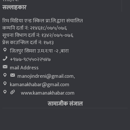
भूकम्प पीडितलाई घर निर्माण गर्न लालपुर्जा
८
सल्लाहकार
रिम मिडिया एन्ड स्किल प्रा.लि.द्वारा संचालित
कम्पनि दर्ता नं: २१४६१८/०७५/०७६
सूचना विभाग दर्ता नं: १३४२/०७५-०७६
प्रेस काउन्सिल दर्ता नं: १७१३
जितपुर सिमरा उ.म.न.पा -२ ,बारा
+९७७-९८५५०२२५४७
mail Address
manojindreni@gmail.com
,
kamanakhabar@gmail.com
www.kamanakhabar.com
सामाजीक संजाल