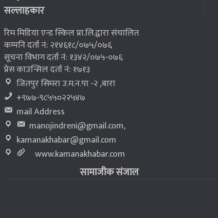
भूकम्प पीडितलाई घर निर्माण गर्न लालपुर्जा
८
सल्लाहकार
रिम मिडिया एन्ड स्किल प्रा.लि.द्वारा संचालित
कम्पनि दर्ता नं: २१४६१८/०७५/०७६
सूचना विभाग दर्ता नं: १३४२/०७५-०७६
प्रेस काउन्सिल दर्ता नं: १७१३
जितपुर सिमरा उ.म.न.पा -२ ,बारा
+९७७-९८५५०२२५४७
mail Address
manojindreni@gmail.com
,
kamanakhabar@gmail.com
www.kamanakhabar.com
सामाजीक संजाल