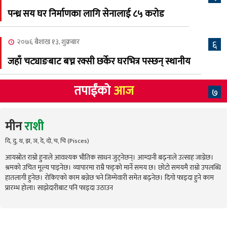
पन्ध्र सय घर निर्माणका लागि सेनालाई ८५ करोड
२०७६ बैशाख १३, शुक्रबार
६
जहाँ चट्याङबाट बच्न रक्सी छर्केर घरभित्र पस्छन् स्थानीय
तपाईंको
आज
७
मीन
राशी
दि, दु, थ, झ, ञ, दे, दो, च, चि (Pisces)
आयस्रोत राम्रो हुनाले आवश्यक भौतिक साधन जुट्नेछन्। आम्दानी बढ्नाले उत्साह जाग्नेछ।
श्रमको उचित मूल्य पाइनेछ। व्यापारमा राम्रै फड्को मार्ने समय छ। छोटो समयमै राम्रो उपलब्धि
हातलागी हुनेछ। रोकिएको काम बन्नेछ भने जिम्मेवारी समेत बढ्नेछ। दिगो फाइदा हुने काम
प्रारम्भ होला। साझेदारीबाट पनि फाइदा उठाउन