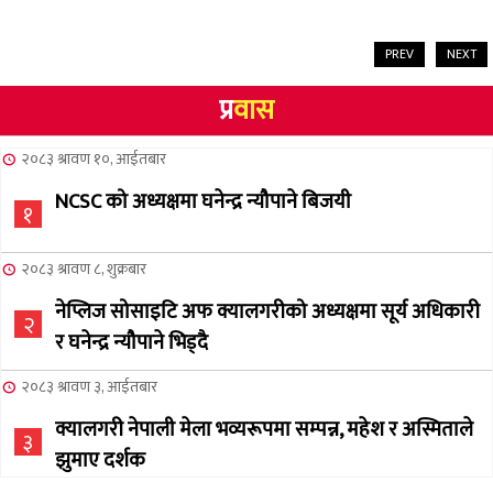
PREV
NEXT
प्र
वास
२०८३ श्रावण १०, आईतबार
NCSC को अध्यक्षमा घनेन्द्र न्यौपाने बिजयी
१
२०८३ श्रावण ८, शुक्रबार
नेप्लिज सोसाइटि अफ क्यालगरीको अध्यक्षमा सूर्य अधिकारी
२
र घनेन्द्र न्यौपाने भिड्दै
२०८३ श्रावण ३, आईतबार
क्यालगरी नेपाली मेला भव्यरूपमा सम्पन्न, महेश र अस्मिताले
३
झुमाए दर्शक