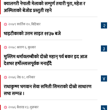
२०८३ श्रावण ६, बुधबार
क्यालगरी नेपाली मेलाको सम्पुर्ण तयारी पुरा, महेश र
२०८३ काउन ६ गते बुधबारको
अस्मिताको बेजोड प्रस्तुती रहने
६
कामना खबर पत्रिका
२०७९ कार्तिक १०, बिहिबार
२
२०८३ श्रावण ३, आईतबार
भाइटीकाको उत्तम साइत ११ः३७ बजे
क्यालगरी नेपाली मेला
७
भव्यरूपमा सम्पन्न, महेश र
२०७८ श्रावण ६, बुधबार
३
अस्मिताले झुमाए दर्शक
मुस्लिम धर्मावलम्बीको दोस्रो महान् पर्व बकर इद आज
२०८३ श्रावण २, शनिबार
देशभर हर्षोल्लासपूर्वक मनाइँदै
क्यालगरी नेपाली मेलाको
८
सम्पुर्ण तयारी पुरा, महेश र
२०७६ जेष्ठ १८, शनिबार
४
अस्मिताको बेजोड प्रस्तुती रहने
राधाकृष्ण भगवान सेवा समिती सिमराको दोस्रो साधारण
सभा सम्पन्न ।
२०७६ बैशाख १३, शुक्रबार
५