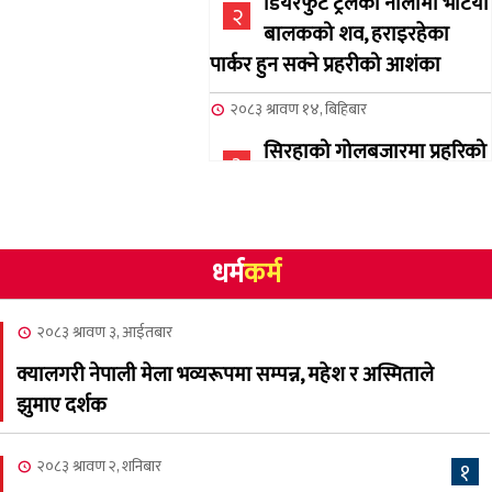
डियरफुट ट्रेलको नालामा भेटियो
२
बालकको शव, हराइरहेका
पार्कर हुन सक्ने प्रहरीको आशंका
२०८३ श्रावण १४, बिहिबार
सिरहाको गोलबजारमा प्रहरिको
३
गोलि लागेर एक जनाको मृत्यु
२०८३ श्रावण १०, आईतबार
धर्म
कर्म
NCSC को अध्यक्षमा घनेन्द्र
४
न्यौपाने बिजयी
२०८३ श्रावण ३, आईतबार
२०८३ श्रावण ८, शुक्रबार
क्यालगरी नेपाली मेला भव्यरूपमा सम्पन्न, महेश र अस्मिताले
नेप्लिज सोसाइटि अफ
५
झुमाए दर्शक
क्यालगरीको अध्यक्षमा सूर्य
अधिकारी र घनेन्द्र न्यौपाने भिड्दै
२०८३ श्रावण २, शनिबार
१