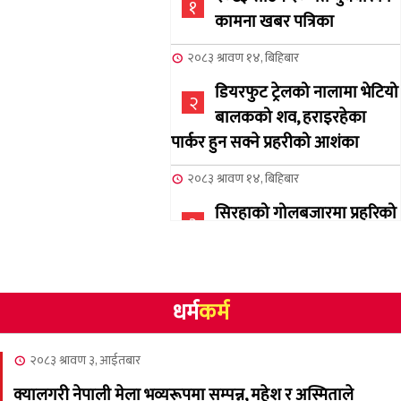
१
कामना खबर पत्रिका
२०८३ श्रावण १४, बिहिबार
डियरफुट ट्रेलको नालामा भेटियो
२
बालकको शव, हराइरहेका
पार्कर हुन सक्ने प्रहरीको आशंका
२०८३ श्रावण १४, बिहिबार
सिरहाको गोलबजारमा प्रहरिको
३
गोलि लागेर एक जनाको मृत्यु
२०८३ श्रावण १०, आईतबार
धर्म
कर्म
NCSC को अध्यक्षमा घनेन्द्र
४
न्यौपाने बिजयी
२०८३ श्रावण ३, आईतबार
२०८३ श्रावण ८, शुक्रबार
क्यालगरी नेपाली मेला भव्यरूपमा सम्पन्न, महेश र अस्मिताले