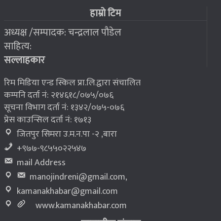
फोरम सुनसरीको अध्यक्षमा खत्वे विजयी
७
हाम्रो टिम
अध्यक्ष /सम्पादक: चन्द्रलाल पौडेल
२०७६ बैशाख १३, शुक्रबार
साहित्य:
भूकम्प पीडितलाई घर निर्माण गर्न लालपुर्जा
८
सल्लाहकार
रिम मिडिया एन्ड स्किल प्रा.लि.द्वारा संचालित
कम्पनि दर्ता नं: २१४६१८/०७५/०७६
सूचना विभाग दर्ता नं: १३४२/०७५-०७६
प्रेस काउन्सिल दर्ता नं: १७१३
जितपुर सिमरा उ.म.न.पा -२ ,बारा
+९७७-९८५५०२२५४७
mail Address
manojindreni@gmail.com
,
kamanakhabar@gmail.com
www.kamanakhabar.com