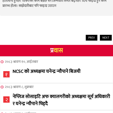
हातलागी हुनेछ। रोकिएको काम बन्नेछ भने जिम्मेवारी समेत बढ्नेछ। दिगो फाइदा हुने काम
प्रारम्भ होला। साझेदारीबाट पनि फाइदा उठाउन
PREV
NEXT
प्र
वास
२०८३ श्रावण १०, आईतबार
NCSC को अध्यक्षमा घनेन्द्र न्यौपाने बिजयी
१
२०८३ श्रावण ८, शुक्रबार
नेप्लिज सोसाइटि अफ क्यालगरीको अध्यक्षमा सूर्य अधिकारी
२
र घनेन्द्र न्यौपाने भिड्दै