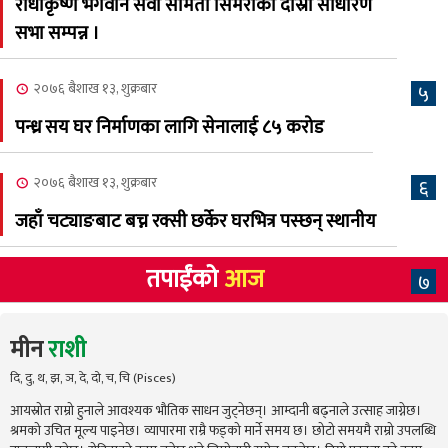
राधाकृष्ण भगवान सेवा समिती सिमराको दोस्रो साधारण
सभा सम्पन्न ।
२०७६ बैशाख १३, शुक्रबार
५
पन्ध्र सय घर निर्माणका लागि सेनालाई ८५ करोड
२०७६ बैशाख १३, शुक्रबार
६
जहाँ चट्याङबाट बच्न रक्सी छर्केर घरभित्र पस्छन् स्थानीय
तपाईंको
आज
७
मीन
राशी
दि, दु, थ, झ, ञ, दे, दो, च, चि (Pisces)
आयस्रोत राम्रो हुनाले आवश्यक भौतिक साधन जुट्नेछन्। आम्दानी बढ्नाले उत्साह जाग्नेछ।
श्रमको उचित मूल्य पाइनेछ। व्यापारमा राम्रै फड्को मार्ने समय छ। छोटो समयमै राम्रो उपलब्धि