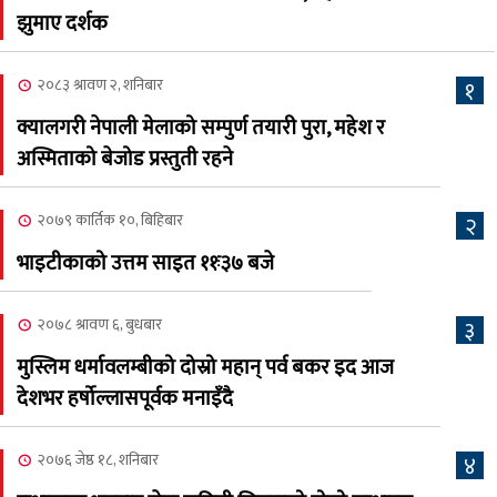
नेप्लिज सोसाइटि अफ
५
झुमाए दर्शक
क्यालगरीको अध्यक्षमा सूर्य
अधिकारी र घनेन्द्र न्यौपाने भिड्दै
२०८३ श्रावण २, शनिबार
१
२०८३ श्रावण ६, बुधबार
क्यालगरी नेपाली मेलाको सम्पुर्ण तयारी पुरा, महेश र
२०८३ काउन ६ गते बुधबारको
अस्मिताको बेजोड प्रस्तुती रहने
६
कामना खबर पत्रिका
२०७९ कार्तिक १०, बिहिबार
२
२०८३ श्रावण ३, आईतबार
भाइटीकाको उत्तम साइत ११ः३७ बजे
क्यालगरी नेपाली मेला
७
भव्यरूपमा सम्पन्न, महेश र
२०७८ श्रावण ६, बुधबार
३
अस्मिताले झुमाए दर्शक
मुस्लिम धर्मावलम्बीको दोस्रो महान् पर्व बकर इद आज
२०८३ श्रावण २, शनिबार
देशभर हर्षोल्लासपूर्वक मनाइँदै
क्यालगरी नेपाली मेलाको
८
सम्पुर्ण तयारी पुरा, महेश र
२०७६ जेष्ठ १८, शनिबार
४
अस्मिताको बेजोड प्रस्तुती रहने