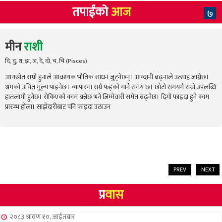
तपाईंको
आज
७
मीन
राशी
दि, दु, थ, झ, ञ, दे, दो, च, चि (Pisces)
आयस्रोत राम्रो हुनाले आवश्यक भौतिक साधन जुट्नेछन्। आम्दानी बढ्नाले उत्साह जाग्नेछ।
श्रमको उचित मूल्य पाइनेछ। व्यापारमा राम्रै फड्को मार्ने समय छ। छोटो समयमै राम्रो उपलब्धि
हातलागी हुनेछ। रोकिएको काम बन्नेछ भने जिम्मेवारी समेत बढ्नेछ। दिगो फाइदा हुने काम
प्रारम्भ होला। साझेदारीबाट पनि फाइदा उठाउन
PREV
NEXT
प्र
वास
२०८३ श्रावण १०, आईतबार