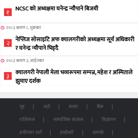
NCSC को अध्यक्षमा घनेन्द्र न्यौपाने बिजयी
१
२०८३ श्रावण ८, शुक्रबार
नेप्लिज सोसाइटि अफ क्यालगरीको अध्यक्षमा सूर्य अधिकारी
२
र घनेन्द्र न्यौपाने भिड्दै
२०८३ श्रावण ३, आईतबार
क्यालगरी नेपाली मेला भव्यरूपमा सम्पन्न, महेश र अस्मिताले
३
झुमाए दर्शक
२०८३ अषाढ ३२, बिहिबार
NCSC को अध्यक्ष पदको लागी सूर्य अधिकारीको उम्मेदवारी
गृह
अटो
बजार
बैंक
४
घोषणा
राशिफल
सामाजिक संजाल
विज्ञापन
२०७६ बैशाख १३, शुक्रबार
प्रयोगका सर्त
हाम्रोबारे
सम्पर्क