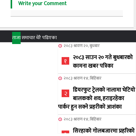
Write your Comment
ताजा
समाचार
धेरै पढिएका
२०८३ श्रावण २०, बुधबार
२०८३ साउन २० गते बुधबारको
१
कामना खबर पत्रिका
२०८३ श्रावण १४, बिहिबार
डियरफुट ट्रेलको नालामा भेटियो
२
बालकको शव, हराइरहेका
पार्कर हुन सक्ने प्रहरीको आशंका
२०८३ श्रावण १४, बिहिबार
सिरहाको गोलबजारमा प्रहरिको
३