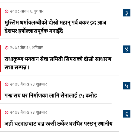
७
भव्यरूपमा सम्पन्न, महेश र
२०७८ श्रावण ६, बुधबार
३
अस्मिताले झुमाए दर्शक
मुस्लिम धर्मावलम्बीको दोस्रो महान् पर्व बकर इद आज
२०८३ श्रावण २, शनिबार
देशभर हर्षोल्लासपूर्वक मनाइँदै
क्यालगरी नेपाली मेलाको
८
सम्पुर्ण तयारी पुरा, महेश र
२०७६ जेष्ठ १८, शनिबार
४
अस्मिताको बेजोड प्रस्तुती रहने
राधाकृष्ण भगवान सेवा समिती सिमराको दोस्रो साधारण
सभा सम्पन्न ।
२०७६ बैशाख १३, शुक्रबार
५
पन्ध्र सय घर निर्माणका लागि सेनालाई ८५ करोड
२०७६ बैशाख १३, शुक्रबार
६
जहाँ चट्याङबाट बच्न रक्सी छर्केर घरभित्र पस्छन् स्थानीय