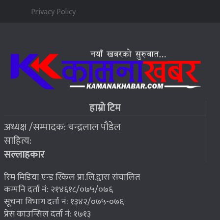
पन्ध्र सय घर निर्माणका लागि सेनालाई ८५ करोड
५
Privacy Policy
२०७६ बैशाख १३, शुक्रबार
जहाँ चट्याङबाट बच्न रक्सी छर्केर घरभित्र पस्छन् स्थानीय
६
२०७६ बैशाख १३, शुक्रबार
फोरम सुनसरीको अध्यक्षमा खत्वे विजयी
७
हाम्रो टिम
अध्यक्ष /सम्पादक: चन्द्रलाल पौडेल
२०७६ बैशाख १३, शुक्रबार
साहित्य:
भूकम्प पीडितलाई घर निर्माण गर्न लालपुर्जा
८
सल्लाहकार
रिम मिडिया एन्ड स्किल प्रा.लि.द्वारा संचालित
कम्पनि दर्ता नं: २१४६१८/०७५/०७६
सूचना विभाग दर्ता नं: १३४२/०७५-०७६
प्रेस काउन्सिल दर्ता नं: १७१३