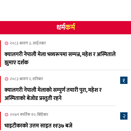
गोलि लागेर एक जनाको मृत्यु
२०८३ श्रावण १०, आईतबार
धर्म
कर्म
NCSC को अध्यक्षमा घनेन्द्र
४
न्यौपाने बिजयी
२०८३ श्रावण ३, आईतबार
२०८३ श्रावण ८, शुक्रबार
क्यालगरी नेपाली मेला भव्यरूपमा सम्पन्न, महेश र अस्मिताले
नेप्लिज सोसाइटि अफ
५
झुमाए दर्शक
क्यालगरीको अध्यक्षमा सूर्य
अधिकारी र घनेन्द्र न्यौपाने भिड्दै
२०८३ श्रावण २, शनिबार
१
२०८३ श्रावण ६, बुधबार
क्यालगरी नेपाली मेलाको सम्पुर्ण तयारी पुरा, महेश र
२०८३ काउन ६ गते बुधबारको
अस्मिताको बेजोड प्रस्तुती रहने
६
कामना खबर पत्रिका
२०७९ कार्तिक १०, बिहिबार
२
२०८३ श्रावण ३, आईतबार
भाइटीकाको उत्तम साइत ११ः३७ बजे
क्यालगरी नेपाली मेला