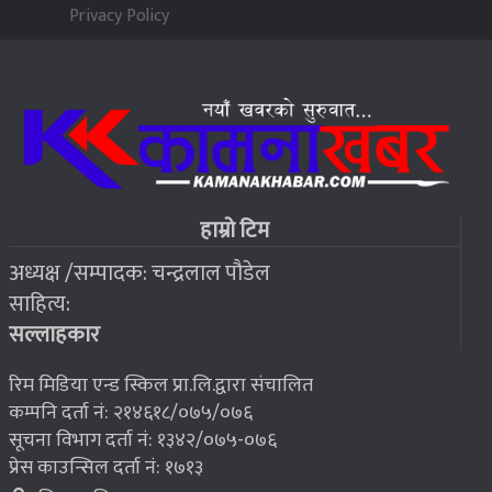
५
Privacy Policy
२०७६ बैशाख १३, शुक्रबार
जहाँ चट्याङबाट बच्न रक्सी छर्केर घरभित्र पस्छन् स्थानीय
६
२०७६ बैशाख १३, शुक्रबार
फोरम सुनसरीको अध्यक्षमा खत्वे विजयी
७
हाम्रो टिम
अध्यक्ष /सम्पादक: चन्द्रलाल पौडेल
२०७६ बैशाख १३, शुक्रबार
साहित्य:
भूकम्प पीडितलाई घर निर्माण गर्न लालपुर्जा
८
सल्लाहकार
रिम मिडिया एन्ड स्किल प्रा.लि.द्वारा संचालित
कम्पनि दर्ता नं: २१४६१८/०७५/०७६
सूचना विभाग दर्ता नं: १३४२/०७५-०७६
प्रेस काउन्सिल दर्ता नं: १७१३