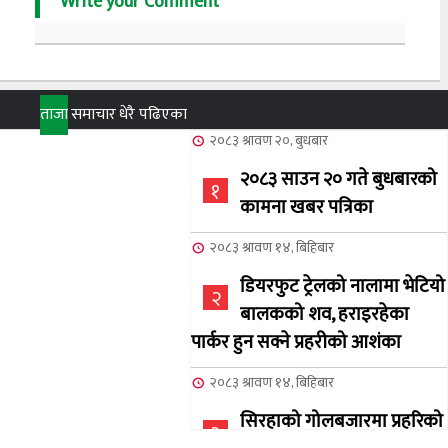
Write your Comment
ताजा
समाचार
धेरै पढिएका
२०८३ श्रावण २०, बुधबार
२०८३ साउन २० गते बुधबारको
१
कामना खबर पत्रिका
२०८३ श्रावण १४, बिहिबार
डियरफुट ट्रेलको नालामा भेटियो
२
बालकको शव, हराइरहेका
पार्कर हुन सक्ने प्रहरीको आशंका
२०८३ श्रावण १४, बिहिबार
सिरहाको गोलबजारमा प्रहरिको
३