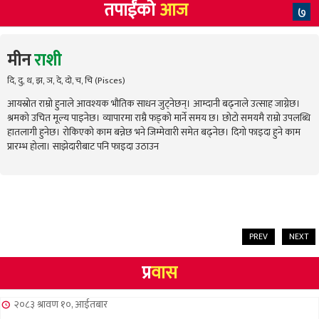
तपाईंको
आज
७
मीन
राशी
दि, दु, थ, झ, ञ, दे, दो, च, चि (Pisces)
आयस्रोत राम्रो हुनाले आवश्यक भौतिक साधन जुट्नेछन्। आम्दानी बढ्नाले उत्साह जाग्नेछ।
श्रमको उचित मूल्य पाइनेछ। व्यापारमा राम्रै फड्को मार्ने समय छ। छोटो समयमै राम्रो उपलब्धि
हातलागी हुनेछ। रोकिएको काम बन्नेछ भने जिम्मेवारी समेत बढ्नेछ। दिगो फाइदा हुने काम
प्रारम्भ होला। साझेदारीबाट पनि फाइदा उठाउन
PREV
NEXT
प्र
वास
२०८३ श्रावण १०, आईतबार