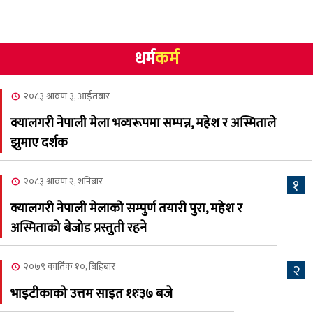
गोलि लागेर एक जनाको मृत्यु
२०८३ श्रावण १०, आईतबार
धर्म
कर्म
NCSC को अध्यक्षमा घनेन्द्र
४
न्यौपाने बिजयी
२०८३ श्रावण ३, आईतबार
२०८३ श्रावण ८, शुक्रबार
क्यालगरी नेपाली मेला भव्यरूपमा सम्पन्न, महेश र अस्मिताले
नेप्लिज सोसाइटि अफ
५
झुमाए दर्शक
क्यालगरीको अध्यक्षमा सूर्य
अधिकारी र घनेन्द्र न्यौपाने भिड्दै
२०८३ श्रावण २, शनिबार
१
२०८३ श्रावण ६, बुधबार
क्यालगरी नेपाली मेलाको सम्पुर्ण तयारी पुरा, महेश र
२०८३ काउन ६ गते बुधबारको
अस्मिताको बेजोड प्रस्तुती रहने
६
कामना खबर पत्रिका
२०७९ कार्तिक १०, बिहिबार
२
२०८३ श्रावण ३, आईतबार
भाइटीकाको उत्तम साइत ११ः३७ बजे
क्यालगरी नेपाली मेला
७