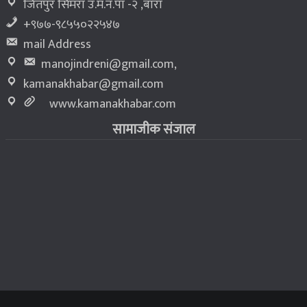
जितपुर सिमरा उ.म.न.पा -२ ,बारा
+९७७-९८५५०२२५४७
mail Address
manojindreni@gmail.com
,
kamanakhabar@gmail.com
www.kamanakhabar.com
सामाजीक संजाल