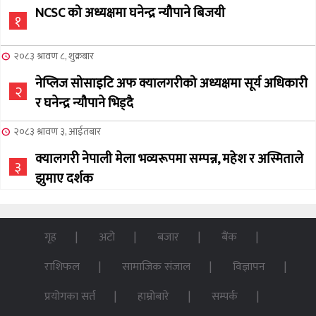
NCSC को अध्यक्षमा घनेन्द्र न्यौपाने बिजयी
१
२०८३ श्रावण ८, शुक्रबार
नेप्लिज सोसाइटि अफ क्यालगरीको अध्यक्षमा सूर्य अधिकारी
२
र घनेन्द्र न्यौपाने भिड्दै
२०८३ श्रावण ३, आईतबार
क्यालगरी नेपाली मेला भव्यरूपमा सम्पन्न, महेश र अस्मिताले
३
झुमाए दर्शक
२०८३ अषाढ ३२, बिहिबार
NCSC को अध्यक्ष पदको लागी सूर्य अधिकारीको उम्मेदवारी
गृह
अटो
बजार
बैंक
४
घोषणा
राशिफल
सामाजिक संजाल
विज्ञापन
२०७६ बैशाख १३, शुक्रबार
प्रयोगका सर्त
हाम्रोबारे
सम्पर्क
पन्ध्र सय घर निर्माणका लागि सेनालाई ८५ करोड