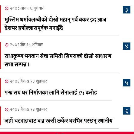
भव्यरूपमा सम्पन्न, महेश र
२०७८ श्रावण ६, बुधबार
३
अस्मिताले झुमाए दर्शक
मुस्लिम धर्मावलम्बीको दोस्रो महान् पर्व बकर इद आज
२०८३ श्रावण २, शनिबार
देशभर हर्षोल्लासपूर्वक मनाइँदै
क्यालगरी नेपाली मेलाको
८
सम्पुर्ण तयारी पुरा, महेश र
२०७६ जेष्ठ १८, शनिबार
४
अस्मिताको बेजोड प्रस्तुती रहने
राधाकृष्ण भगवान सेवा समिती सिमराको दोस्रो साधारण
सभा सम्पन्न ।
२०७६ बैशाख १३, शुक्रबार
५
पन्ध्र सय घर निर्माणका लागि सेनालाई ८५ करोड
२०७६ बैशाख १३, शुक्रबार
६
जहाँ चट्याङबाट बच्न रक्सी छर्केर घरभित्र पस्छन् स्थानीय