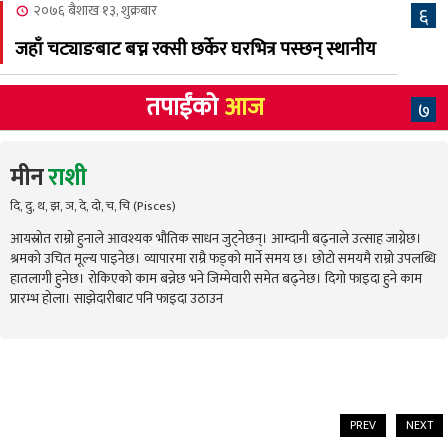
२०७६ बैशाख १३, शुक्रबार
६
जहाँ चट्याङबाट बच्न रक्सी छर्केर घरभित्र पस्छन् स्थानीय
तपाईंको
आज
७
मीन
राशी
दि, दु, थ, झ, ञ, दे, दो, च, चि (Pisces)
आयस्रोत राम्रो हुनाले आवश्यक भौतिक साधन जुट्नेछन्। आम्दानी बढ्नाले उत्साह जाग्नेछ।
श्रमको उचित मूल्य पाइनेछ। व्यापारमा राम्रै फड्को मार्ने समय छ। छोटो समयमै राम्रो उपलब्धि
हातलागी हुनेछ। रोकिएको काम बन्नेछ भने जिम्मेवारी समेत बढ्नेछ। दिगो फाइदा हुने काम
प्रारम्भ होला। साझेदारीबाट पनि फाइदा उठाउन
PREV
NEXT