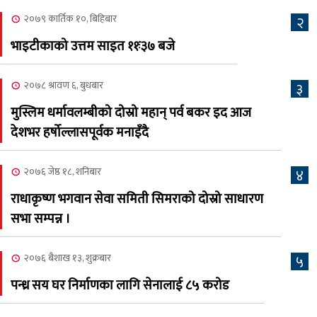
२०७९ कार्तिक १०, बिहिबार
२
२०८३ श्रावण ३, आईतबार
भाइटीकाको उत्तम साइत ११ः३७ बजे
क्यालगरी नेपाली मेला
७
भव्यरूपमा सम्पन्न, महेश र
२०७८ श्रावण ६, बुधबार
३
अस्मिताले झुमाए दर्शक
मुस्लिम धर्मावलम्बीको दोस्रो महान् पर्व बकर इद आज
२०८३ श्रावण २, शनिबार
देशभर हर्षोल्लासपूर्वक मनाइँदै
क्यालगरी नेपाली मेलाको
८
सम्पुर्ण तयारी पुरा, महेश र
२०७६ जेष्ठ १८, शनिबार
४
अस्मिताको बेजोड प्रस्तुती रहने
राधाकृष्ण भगवान सेवा समिती सिमराको दोस्रो साधारण
सभा सम्पन्न ।
२०७६ बैशाख १३, शुक्रबार
५
पन्ध्र सय घर निर्माणका लागि सेनालाई ८५ करोड