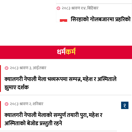
२०८३ श्रावण १४, बिहिबार
सिरहाको गोलबजारमा प्रहरिको
३
गोलि लागेर एक जनाको मृत्यु
२०८३ श्रावण १०, आईतबार
धर्म
कर्म
NCSC को अध्यक्षमा घनेन्द्र
४
न्यौपाने बिजयी
२०८३ श्रावण ३, आईतबार
२०८३ श्रावण ८, शुक्रबार
क्यालगरी नेपाली मेला भव्यरूपमा सम्पन्न, महेश र अस्मिताले
नेप्लिज सोसाइटि अफ
५
झुमाए दर्शक
क्यालगरीको अध्यक्षमा सूर्य
अधिकारी र घनेन्द्र न्यौपाने भिड्दै
२०८३ श्रावण २, शनिबार
१
२०८३ श्रावण ६, बुधबार
क्यालगरी नेपाली मेलाको सम्पुर्ण तयारी पुरा, महेश र
२०८३ काउन ६ गते बुधबारको
अस्मिताको बेजोड प्रस्तुती रहने
६
कामना खबर पत्रिका