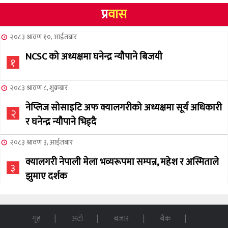
प्र
वास
२०८३ श्रावण १०, आईतबार
NCSC को अध्यक्षमा घनेन्द्र न्यौपाने बिजयी
१
२०८३ श्रावण ८, शुक्रबार
नेप्लिज सोसाइटि अफ क्यालगरीको अध्यक्षमा सूर्य अधिकारी
२
र घनेन्द्र न्यौपाने भिड्दै
२०८३ श्रावण ३, आईतबार
क्यालगरी नेपाली मेला भव्यरूपमा सम्पन्न, महेश र अस्मिताले
३
झुमाए दर्शक
२०८३ अषाढ ३२, बिहिबार
NCSC को अध्यक्ष पदको लागी सूर्य अधिकारीको उम्मेदवारी
गृह
अटो
बजार
बैंक
४