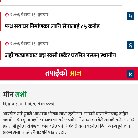
२०७६ बैशाख १३, शुक्रबार
५
पन्ध्र सय घर निर्माणका लागि सेनालाई ८५ करोड
२०७६ बैशाख १३, शुक्रबार
६
जहाँ चट्याङबाट बच्न रक्सी छर्केर घरभित्र पस्छन् स्थानीय
तपाईंको
आज
७
मीन
राशी
दि, दु, थ, झ, ञ, दे, दो, च, चि (Pisces)
आयस्रोत राम्रो हुनाले आवश्यक भौतिक साधन जुट्नेछन्। आम्दानी बढ्नाले उत्साह जाग्नेछ।
श्रमको उचित मूल्य पाइनेछ। व्यापारमा राम्रै फड्को मार्ने समय छ। छोटो समयमै राम्रो उपलब्धि
हातलागी हुनेछ। रोकिएको काम बन्नेछ भने जिम्मेवारी समेत बढ्नेछ। दिगो फाइदा हुने काम
प्रारम्भ होला। साझेदारीबाट पनि फाइदा उठाउन