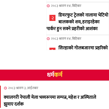
२०८३ श्रावण १४, बिहिबार
डियरफुट ट्रेलको नालामा भेटियो
२
बालकको शव, हराइरहेका
पार्कर हुन सक्ने प्रहरीको आशंका
२०८३ श्रावण १४, बिहिबार
सिरहाको गोलबजारमा प्रहरिको
३
गोलि लागेर एक जनाको मृत्यु
२०८३ श्रावण १०, आईतबार
धर्म
कर्म
NCSC को अध्यक्षमा घनेन्द्र
४
न्यौपाने बिजयी
२०८३ श्रावण ३, आईतबार
२०८३ श्रावण ८, शुक्रबार
क्यालगरी नेपाली मेला भव्यरूपमा सम्पन्न, महेश र अस्मिताले
नेप्लिज सोसाइटि अफ
५
झुमाए दर्शक
क्यालगरीको अध्यक्षमा सूर्य