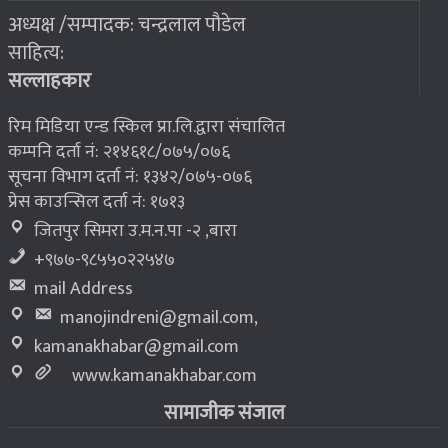
अध्यक्ष /सम्पादक: चन्द्रलाल पौडेल
२०७६ बैशाख १३, शुक्रबार
साहित्य:
भूकम्प पीडितलाई घर निर्माण गर्न लालपुर्जा
८
सल्लाहकार
रिम मिडिया एन्ड स्किल प्रा.लि.द्वारा संचालित
कम्पनि दर्ता नं: २१४६१८/०७५/०७६
सूचना विभाग दर्ता नं: १३४२/०७५-०७६
प्रेस काउन्सिल दर्ता नं: १७१३
जितपुर सिमरा उ.म.न.पा -२ ,बारा
+९७७-९८५५०२२५४७
mail Address
manojindreni@gmail.com
,
kamanakhabar@gmail.com
www.kamanakhabar.com
सामाजीक संजाल