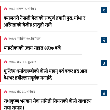
अधिकारी र घनेन्द्र न्यौपाने भिड्दै
२०८३ श्रावण २, शनिबार
१
२०८३ श्रावण ६, बुधबार
क्यालगरी नेपाली मेलाको सम्पुर्ण तयारी पुरा, महेश र
२०८३ काउन ६ गते बुधबारको
अस्मिताको बेजोड प्रस्तुती रहने
६
कामना खबर पत्रिका
२०७९ कार्तिक १०, बिहिबार
२
२०८३ श्रावण ३, आईतबार
भाइटीकाको उत्तम साइत ११ः३७ बजे
क्यालगरी नेपाली मेला
७
भव्यरूपमा सम्पन्न, महेश र
२०७८ श्रावण ६, बुधबार
३
अस्मिताले झुमाए दर्शक
मुस्लिम धर्मावलम्बीको दोस्रो महान् पर्व बकर इद आज
२०८३ श्रावण २, शनिबार
देशभर हर्षोल्लासपूर्वक मनाइँदै
क्यालगरी नेपाली मेलाको
८
सम्पुर्ण तयारी पुरा, महेश र
२०७६ जेष्ठ १८, शनिबार
४
अस्मिताको बेजोड प्रस्तुती रहने
राधाकृष्ण भगवान सेवा समिती सिमराको दोस्रो साधारण
सभा सम्पन्न ।