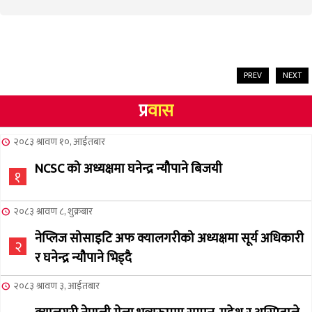
PREV
NEXT
प्र
वास
२०८३ श्रावण १०, आईतबार
NCSC को अध्यक्षमा घनेन्द्र न्यौपाने बिजयी
१
२०८३ श्रावण ८, शुक्रबार
नेप्लिज सोसाइटि अफ क्यालगरीको अध्यक्षमा सूर्य अधिकारी
२
र घनेन्द्र न्यौपाने भिड्दै
२०८३ श्रावण ३, आईतबार