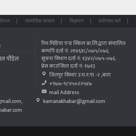
शिफल
सामाजिक संजाल
विज्ञापन
प्रयोगका सर्त
रिम मिडिया एन्ड स्किल प्रा.लि.द्वारा संचालित
म
कम्पनि दर्ता नं: २१४६१८/०७५/०७६
लाल पौडेल
सूचना विभाग दर्ता नं: १३४२/०७५-०७६
प्रेस काउन्सिल दर्ता नं: १७१३
जितपुर सिमरा उ.म.न.पा -२ ,बारा
+९७७-९८५५०२२५४७
mail Address
mail.com
,
kamanakhabar@gmail.com
abar.com