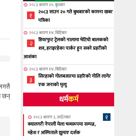
२०८३ श्रावण २०, बुधबार
२०८३ साउन २० गते बुधबारको कामना खबर
१
पत्रिका
२०८३ श्रावण १४, बिहिबार
डियरफुट ट्रेलको नालामा भेटियो बालकको
२
शव, हराइरहेका पार्कर हुन सक्ने प्रहरीको
आशंका
२०८३ श्रावण १४, बिहिबार
सिरहाको गोलबजारमा प्रहरिको गोलि लागेर
३
एक जनाको मृत्यु
गत्तै
ी छन्
धर्म
कर्म
२०८३ श्रावण १०, आईतबार
NCSC को अध्यक्षमा घनेन्द्र न्यौपाने बिजयी
४
१
२०८३ श्रावण ३, आईतबार
२०८३ श्रावण ८, शुक्रबार
क्यालगरी नेपाली मेला भव्यरूपमा सम्पन्न,
नेप्लिज सोसाइटि अफ क्यालगरीको अध्यक्षमा
महेश र अस्मिताले झुमाए दर्शक
५