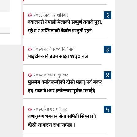
सूर्य अधिकारी र घनेन्द्र न्यौपाने भिड्दै
२
२०८३ श्रावण ६, बुधबार
२०८३ श्रावण २, शनिबार
२०८३ काउन ६ गते बुधबारको कामना खबर
क्यालगरी नेपाली मेलाको सम्पुर्ण तयारी पुरा,
६
पत्रिका
महेश र अस्मिताको बेजोड प्रस्तुती रहने
२०८३ श्रावण ३, आईतबार
३
२०७९ कार्तिक १०, बिहिबार
क्यालगरी नेपाली मेला भव्यरूपमा सम्पन्न,
७
भाइटीकाको उत्तम साइत ११ः३७ बजे
महेश र अस्मिताले झुमाए दर्शक
२०८३ श्रावण २, शनिबार
४
२०७८ श्रावण ६, बुधबार
क्यालगरी नेपाली मेलाको सम्पुर्ण तयारी पुरा,
८
मुस्लिम धर्मावलम्बीको दोस्रो महान् पर्व बकर
महेश र अस्मिताको बेजोड प्रस्तुती रहने
इद आज देशभर हर्षोल्लासपूर्वक मनाइँदै
५
२०७६ जेष्ठ १८, शनिबार
राधाकृष्ण भगवान सेवा समिती सिमराको
दोस्रो साधारण सभा सम्पन्न ।