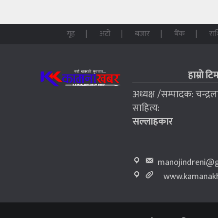
गृह
अटो
बजार
बैंक
रा
हाम्रो टि
अध्यक्ष /सम्पादक: चन्द्र
साहित्य:
सल्लाहकार
manojindreni@g
www.kamanakh