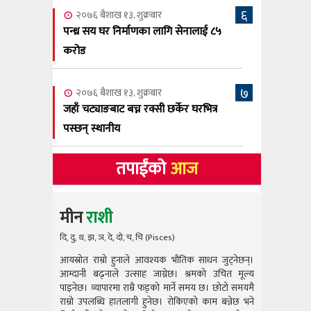
६
२०७६ बैशाख १३, शुक्रबार
पन्ध्र सय घर निर्माणका लागि सेनालाई ८५
करोड
७
२०७६ बैशाख १३, शुक्रबार
जहाँ चट्याङबाट बच्न रक्सी छर्केर घरभित्र
पस्छन् स्थानीय
तपाईंको
आज
मीन
राशी
दि, दु, थ, झ, ञ, दे, दो, च, चि (Pisces)
आयस्रोत राम्रो हुनाले आवश्यक भौतिक साधन जुट्नेछन्।
आयस्रोत राम
आम्दानी बढ्नाले उत्साह जाग्नेछ। श्रमको उचित मूल्य
आम्दानी बढ
पाइनेछ। व्यापारमा राम्रै फड्को मार्ने समय छ। छोटो समयमै
पाइनेछ। व्या
राम्रो उपलब्धि हातलागी हुनेछ। रोकिएको काम बन्नेछ भने