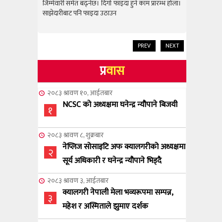
राम्रो उपलब
जिम्मेवारी समेत बढ्नेछ। दिगो फाइदा हुने काम प्रारम्भ होला।
जिम्मेवारी स
साझेदारीबाट पनि फाइदा उठाउन
साझेदारीबाट
PREV
NEXT
प्र
वास
२०८३ श्रावण १०, आईतबार
NCSC को अध्यक्षमा घनेन्द्र न्यौपाने बिजयी
१
२०८३ श्रावण ८, शुक्रबार
नेप्लिज सोसाइटि अफ क्यालगरीको अध्यक्षमा
२
सूर्य अधिकारी र घनेन्द्र न्यौपाने भिड्दै
२०८३ श्रावण ३, आईतबार
क्यालगरी नेपाली मेला भव्यरूपमा सम्पन्न,
३
महेश र अस्मिताले झुमाए दर्शक