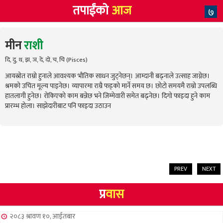
तपाईंको
आज
७
मीन
राशी
दि, दु, थ, झ, ञ, दे, दो, च, चि (Pisces)
आयस्रोत राम्रो हुनाले आवश्यक भौतिक साधन जुट्नेछन्। आम्दानी बढ्नाले उत्साह जाग्नेछ।
श्रमको उचित मूल्य पाइनेछ। व्यापारमा राम्रै फड्को मार्ने समय छ। छोटो समयमै राम्रो उपलब्धि
हातलागी हुनेछ। रोकिएको काम बन्नेछ भने जिम्मेवारी समेत बढ्नेछ। दिगो फाइदा हुने काम
प्रारम्भ होला। साझेदारीबाट पनि फाइदा उठाउन
PREV
NEXT
प्र
वास
२०८३ श्रावण १०, आईतबार