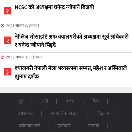
NCSC को अध्यक्षमा घनेन्द्र न्यौपाने बिजयी
१
२०८३ श्रावण ८, शुक्रबार
नेप्लिज सोसाइटि अफ क्यालगरीको अध्यक्षमा सूर्य अधिकारी
२
र घनेन्द्र न्यौपाने भिड्दै
२०८३ श्रावण ३, आईतबार
क्यालगरी नेपाली मेला भव्यरूपमा सम्पन्न, महेश र अस्मिताले
३
झुमाए दर्शक
२०८३ अषाढ ३२, बिहिबार
NCSC को अध्यक्ष पदको लागी सूर्य अधिकारीको उम्मेदवारी
गृह
अटो
बजार
बैंक
४
घोषणा
राशिफल
सामाजिक संजाल
विज्ञापन
२०७६ बैशाख १३, शुक्रबार
प्रयोगका सर्त
हाम्रोबारे
सम्पर्क
पन्ध्र सय घर निर्माणका लागि सेनालाई ८५ करोड