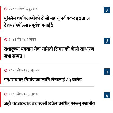
७
भव्यरूपमा सम्पन्न, महेश र
२०७८ श्रावण ६, बुधबार
३
अस्मिताले झुमाए दर्शक
मुस्लिम धर्मावलम्बीको दोस्रो महान् पर्व बकर इद आज
२०८३ श्रावण २, शनिबार
देशभर हर्षोल्लासपूर्वक मनाइँदै
क्यालगरी नेपाली मेलाको
८
सम्पुर्ण तयारी पुरा, महेश र
२०७६ जेष्ठ १८, शनिबार
४
अस्मिताको बेजोड प्रस्तुती रहने
राधाकृष्ण भगवान सेवा समिती सिमराको दोस्रो साधारण
सभा सम्पन्न ।
२०७६ बैशाख १३, शुक्रबार
५
पन्ध्र सय घर निर्माणका लागि सेनालाई ८५ करोड
२०७६ बैशाख १३, शुक्रबार
६
जहाँ चट्याङबाट बच्न रक्सी छर्केर घरभित्र पस्छन् स्थानीय