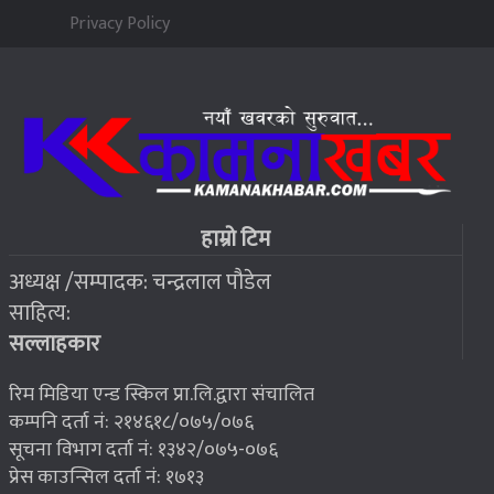
५
Privacy Policy
२०७६ बैशाख १३, शुक्रबार
जहाँ चट्याङबाट बच्न रक्सी छर्केर घरभित्र पस्छन् स्थानीय
६
२०७६ बैशाख १३, शुक्रबार
फोरम सुनसरीको अध्यक्षमा खत्वे विजयी
७
हाम्रो टिम
अध्यक्ष /सम्पादक: चन्द्रलाल पौडेल
२०७६ बैशाख १३, शुक्रबार
साहित्य:
भूकम्प पीडितलाई घर निर्माण गर्न लालपुर्जा
८
सल्लाहकार
रिम मिडिया एन्ड स्किल प्रा.लि.द्वारा संचालित
कम्पनि दर्ता नं: २१४६१८/०७५/०७६
सूचना विभाग दर्ता नं: १३४२/०७५-०७६
प्रेस काउन्सिल दर्ता नं: १७१३