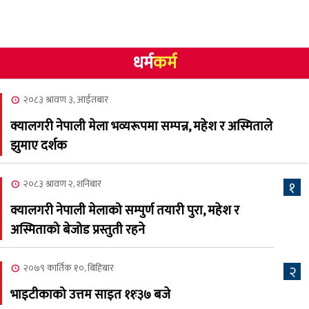
गोलि लागेर एक जनाको मृत्यु
२०८३ श्रावण १०, आईतबार
धर्म
कर्म
NCSC को अध्यक्षमा घनेन्द्र
४
न्यौपाने बिजयी
२०८३ श्रावण ३, आईतबार
२०८३ श्रावण ८, शुक्रबार
क्यालगरी नेपाली मेला भव्यरूपमा सम्पन्न, महेश र अस्मिताले
नेप्लिज सोसाइटि अफ
५
झुमाए दर्शक
क्यालगरीको अध्यक्षमा सूर्य
अधिकारी र घनेन्द्र न्यौपाने भिड्दै
२०८३ श्रावण २, शनिबार
१
२०८३ श्रावण ६, बुधबार
क्यालगरी नेपाली मेलाको सम्पुर्ण तयारी पुरा, महेश र
२०८३ काउन ६ गते बुधबारको
अस्मिताको बेजोड प्रस्तुती रहने
६
कामना खबर पत्रिका
२०७९ कार्तिक १०, बिहिबार
२
२०८३ श्रावण ३, आईतबार
भाइटीकाको उत्तम साइत ११ः३७ बजे
क्यालगरी नेपाली मेला