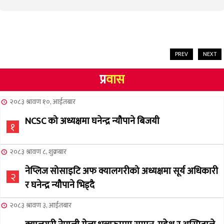
PREV
NEXT
प्र
वास
२०८३ श्रावण १०, आईतबार
NCSC को अध्यक्षमा घनेन्द्र न्यौपाने बिजयी
१
२०८३ श्रावण ८, शुक्रबार
नेप्लिज सोसाइटि अफ क्यालगरीको अध्यक्षमा सूर्य अधिकारी
२
र घनेन्द्र न्यौपाने भिड्दै
२०८३ श्रावण ३, आईतबार