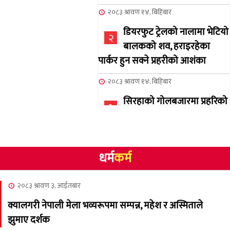
२०८३ श्रावण १४, बिहिबार
डियरफुट ट्रेलको नालामा भेटियो
२
बालकको शव, हराइरहेका
पार्कर हुन सक्ने प्रहरीको आशंका
२०८३ श्रावण १४, बिहिबार
सिरहाको गोलबजारमा प्रहरिको
३
गोलि लागेर एक जनाको मृत्यु
२०८३ श्रावण १०, आईतबार
धर्म
कर्म
NCSC को अध्यक्षमा घनेन्द्र
४
न्यौपाने बिजयी
२०८३ श्रावण ३, आईतबार
२०८३ श्रावण ८, शुक्रबार
क्यालगरी नेपाली मेला भव्यरूपमा सम्पन्न, महेश र अस्मिताले
नेप्लिज सोसाइटि अफ
५
झुमाए दर्शक
क्यालगरीको अध्यक्षमा सूर्य