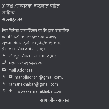
अध्यक्ष /सम्पादक: चन्द्रलाल पौडेल
२०७६ बैशाख १३, शुक्रबार
साहित्य:
भूकम्प पीडितलाई घर निर्माण गर्न लालपुर्जा
८
सल्लाहकार
रिम मिडिया एन्ड स्किल प्रा.लि.द्वारा संचालित
कम्पनि दर्ता नं: २१४६१८/०७५/०७६
सूचना विभाग दर्ता नं: १३४२/०७५-०७६
प्रेस काउन्सिल दर्ता नं: १७१३
जितपुर सिमरा उ.म.न.पा -२ ,बारा
+९७७-९८५५०२२५४७
mail Address
manojindreni@gmail.com
,
kamanakhabar@gmail.com
www.kamanakhabar.com
सामाजीक संजाल