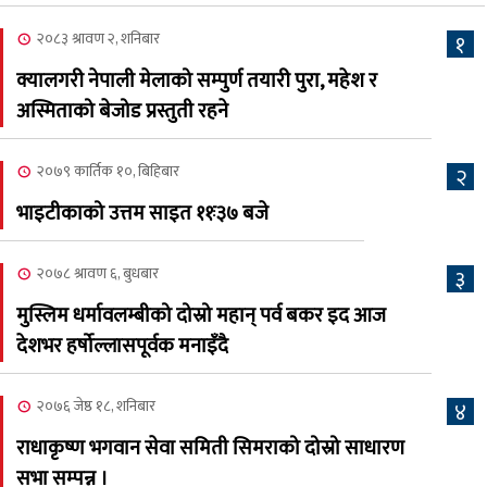
अधिकारी र घनेन्द्र न्यौपाने भिड्दै
२०८३ श्रावण २, शनिबार
१
२०८३ श्रावण ६, बुधबार
क्यालगरी नेपाली मेलाको सम्पुर्ण तयारी पुरा, महेश र
२०८३ काउन ६ गते बुधबारको
अस्मिताको बेजोड प्रस्तुती रहने
६
कामना खबर पत्रिका
२०७९ कार्तिक १०, बिहिबार
२
२०८३ श्रावण ३, आईतबार
भाइटीकाको उत्तम साइत ११ः३७ बजे
क्यालगरी नेपाली मेला
७
भव्यरूपमा सम्पन्न, महेश र
२०७८ श्रावण ६, बुधबार
३
अस्मिताले झुमाए दर्शक
मुस्लिम धर्मावलम्बीको दोस्रो महान् पर्व बकर इद आज
२०८३ श्रावण २, शनिबार
देशभर हर्षोल्लासपूर्वक मनाइँदै
क्यालगरी नेपाली मेलाको
८
सम्पुर्ण तयारी पुरा, महेश र
२०७६ जेष्ठ १८, शनिबार
४
अस्मिताको बेजोड प्रस्तुती रहने
राधाकृष्ण भगवान सेवा समिती सिमराको दोस्रो साधारण
सभा सम्पन्न ।