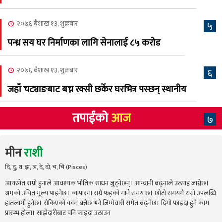
२०७६ बैशाख १३, शुक्रबार
५
पन्ध्र सय घर निर्माणका लागि सेनालाई ८५ करोड
२०७६ बैशाख १३, शुक्रबार
६
जहाँ चट्याङबाट बच्न रक्सी छर्केर घरभित्र पस्छन् स्थानीय
तपाईंको
आज
७
मीन
राशी
दि, दु, थ, झ, ञ, दे, दो, च, चि (Pisces)
आयस्रोत राम्रो हुनाले आवश्यक भौतिक साधन जुट्नेछन्। आम्दानी बढ्नाले उत्साह जाग्नेछ।
श्रमको उचित मूल्य पाइनेछ। व्यापारमा राम्रै फड्को मार्ने समय छ। छोटो समयमै राम्रो उपलब्धि
हातलागी हुनेछ। रोकिएको काम बन्नेछ भने जिम्मेवारी समेत बढ्नेछ। दिगो फाइदा हुने काम
प्रारम्भ होला। साझेदारीबाट पनि फाइदा उठाउन