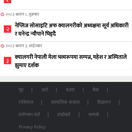
२०८३ श्रावण ८, शुक्रबार
नेप्लिज सोसाइटि अफ क्यालगरीको अध्यक्षमा सूर्य अधिकारी
२
र घनेन्द्र न्यौपाने भिड्दै
२०८३ श्रावण ३, आईतबार
क्यालगरी नेपाली मेला भव्यरूपमा सम्पन्न, महेश र अस्मिताले
३
झुमाए दर्शक
२०८३ अषाढ ३२, बिहिबार
NCSC को अध्यक्ष पदको लागी सूर्य अधिकारीको उम्मेदवारी
गृह
अटो
बजार
बैंक
४
घोषणा
राशिफल
सामाजिक संजाल
विज्ञापन
२०७६ बैशाख १३, शुक्रबार
प्रयोगका सर्त
हाम्रोबारे
सम्पर्क
पन्ध्र सय घर निर्माणका लागि सेनालाई ८५ करोड
५
Privacy Policy