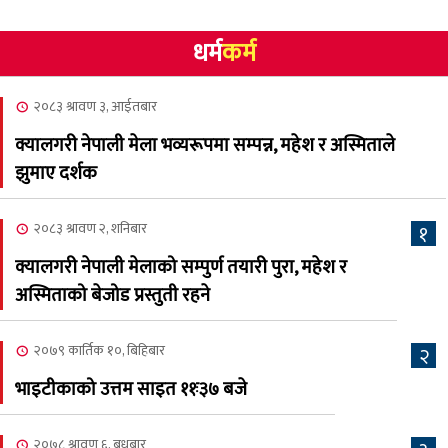
२०८३ श्रावण १०, आईतबार
धर्म
कर्म
NCSC को अध्यक्षमा घनेन्द्र
४
न्यौपाने बिजयी
२०८३ श्रावण ३, आईतबार
२०८३ श्रावण ८, शुक्रबार
क्यालगरी नेपाली मेला भव्यरूपमा सम्पन्न, महेश र अस्मिताले
नेप्लिज सोसाइटि अफ
५
झुमाए दर्शक
क्यालगरीको अध्यक्षमा सूर्य
अधिकारी र घनेन्द्र न्यौपाने भिड्दै
२०८३ श्रावण २, शनिबार
१
२०८३ श्रावण ६, बुधबार
क्यालगरी नेपाली मेलाको सम्पुर्ण तयारी पुरा, महेश र
२०८३ काउन ६ गते बुधबारको
अस्मिताको बेजोड प्रस्तुती रहने
६
कामना खबर पत्रिका
२०७९ कार्तिक १०, बिहिबार
२
२०८३ श्रावण ३, आईतबार
भाइटीकाको उत्तम साइत ११ः३७ बजे
क्यालगरी नेपाली मेला
७
भव्यरूपमा सम्पन्न, महेश र
२०७८ श्रावण ६, बुधबार