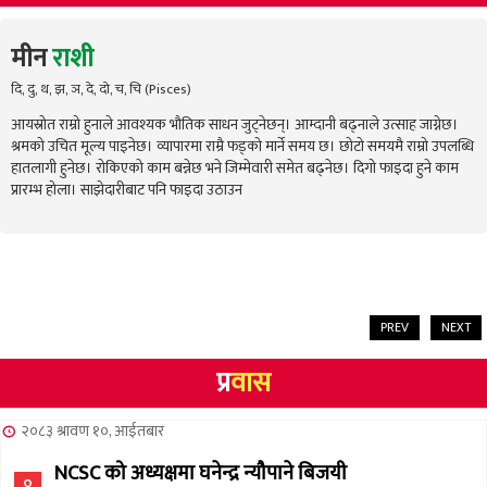
मीन
राशी
दि, दु, थ, झ, ञ, दे, दो, च, चि (Pisces)
आयस्रोत राम्रो हुनाले आवश्यक भौतिक साधन जुट्नेछन्। आम्दानी बढ्नाले उत्साह जाग्नेछ।
श्रमको उचित मूल्य पाइनेछ। व्यापारमा राम्रै फड्को मार्ने समय छ। छोटो समयमै राम्रो उपलब्धि
हातलागी हुनेछ। रोकिएको काम बन्नेछ भने जिम्मेवारी समेत बढ्नेछ। दिगो फाइदा हुने काम
प्रारम्भ होला। साझेदारीबाट पनि फाइदा उठाउन
PREV
NEXT
प्र
वास
२०८३ श्रावण १०, आईतबार
NCSC को अध्यक्षमा घनेन्द्र न्यौपाने बिजयी
१