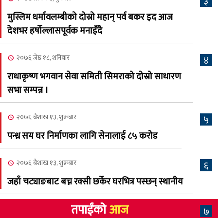
३
अस्मिताले झुमाए दर्शक
मुस्लिम धर्मावलम्बीको दोस्रो महान् पर्व बकर इद आज
२०८३ श्रावण २, शनिबार
देशभर हर्षोल्लासपूर्वक मनाइँदै
क्यालगरी नेपाली मेलाको
८
सम्पुर्ण तयारी पुरा, महेश र
२०७६ जेष्ठ १८, शनिबार
४
अस्मिताको बेजोड प्रस्तुती रहने
राधाकृष्ण भगवान सेवा समिती सिमराको दोस्रो साधारण
सभा सम्पन्न ।
२०७६ बैशाख १३, शुक्रबार
५
पन्ध्र सय घर निर्माणका लागि सेनालाई ८५ करोड
२०७६ बैशाख १३, शुक्रबार
६
जहाँ चट्याङबाट बच्न रक्सी छर्केर घरभित्र पस्छन् स्थानीय
तपाईंको
आज
७