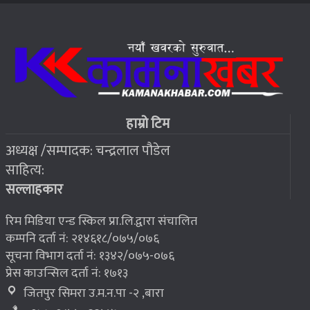
२०७६ बैशाख १३, शुक्रबार
जहाँ चट्याङबाट बच्न रक्सी छर्केर घरभित्र पस्छन् स्थानीय
६
२०७६ बैशाख १३, शुक्रबार
फोरम सुनसरीको अध्यक्षमा खत्वे विजयी
७
हाम्रो टिम
अध्यक्ष /सम्पादक: चन्द्रलाल पौडेल
२०७६ बैशाख १३, शुक्रबार
साहित्य:
भूकम्प पीडितलाई घर निर्माण गर्न लालपुर्जा
८
सल्लाहकार
रिम मिडिया एन्ड स्किल प्रा.लि.द्वारा संचालित
कम्पनि दर्ता नं: २१४६१८/०७५/०७६
सूचना विभाग दर्ता नं: १३४२/०७५-०७६
प्रेस काउन्सिल दर्ता नं: १७१३
जितपुर सिमरा उ.म.न.पा -२ ,बारा