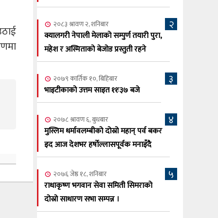
सूर्य अधिकारी र घनेन्द्र न्यौपाने भिड्दै
२
२०८३ श्रावण ६, बुधबार
२०८३ श्रावण २, शनिबार
 उठाई
२०८३ काउन ६ गते बुधबारको कामना खबर
क्यालगरी नेपाली मेलाको सम्पुर्ण तयारी पुरा,
६
्रणमा
पत्रिका
महेश र अस्मिताको बेजोड प्रस्तुती रहने
२०८३ श्रावण ३, आईतबार
३
२०७९ कार्तिक १०, बिहिबार
क्यालगरी नेपाली मेला भव्यरूपमा सम्पन्न,
७
भाइटीकाको उत्तम साइत ११ः३७ बजे
महेश र अस्मिताले झुमाए दर्शक
२०८३ श्रावण २, शनिबार
४
२०७८ श्रावण ६, बुधबार
क्यालगरी नेपाली मेलाको सम्पुर्ण तयारी पुरा,
८
मुस्लिम धर्मावलम्बीको दोस्रो महान् पर्व बकर
महेश र अस्मिताको बेजोड प्रस्तुती रहने
इद आज देशभर हर्षोल्लासपूर्वक मनाइँदै
५
२०७६ जेष्ठ १८, शनिबार
राधाकृष्ण भगवान सेवा समिती सिमराको
दोस्रो साधारण सभा सम्पन्न ।