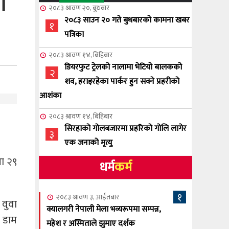
ा
२०८३ श्रावण २०, बुधबार
२०८३ साउन २० गते बुधबारको कामना खबर
१
पत्रिका
२०८३ श्रावण १४, बिहिबार
डियरफुट ट्रेलको नालामा भेटियो बालकको
२
शव, हराइरहेका पार्कर हुन सक्ने प्रहरीको
आशंका
२०८३ श्रावण १४, बिहिबार
सिरहाको गोलबजारमा प्रहरिको गोलि लागेर
३
एक जनाको मृत्यु
मा २९
धर्म
कर्म
२०८३ श्रावण १०, आईतबार
NCSC को अध्यक्षमा घनेन्द्र न्यौपाने बिजयी
४
१
२०८३ श्रावण ३, आईतबार
 वुवा
२०८३ श्रावण ८, शुक्रबार
क्यालगरी नेपाली मेला भव्यरूपमा सम्पन्न,
 डाम
नेप्लिज सोसाइटि अफ क्यालगरीको अध्यक्षमा
महेश र अस्मिताले झुमाए दर्शक
५