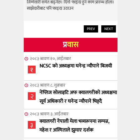
राम्रो उपलब
जिम्मेवारी समेत बढ्नेछ। दिगो फाइदा हुने काम प्रारम्भ होला।
जिम्मेवारी स
साझेदारीबाट पनि फाइदा उठाउन
साझेदारीबाट
PREV
NEXT
प्र
वास
२०८३ श्रावण १०, आईतबार
NCSC को अध्यक्षमा घनेन्द्र न्यौपाने बिजयी
१
२०८३ श्रावण ८, शुक्रबार
नेप्लिज सोसाइटि अफ क्यालगरीको अध्यक्षमा
२
सूर्य अधिकारी र घनेन्द्र न्यौपाने भिड्दै
२०८३ श्रावण ३, आईतबार
क्यालगरी नेपाली मेला भव्यरूपमा सम्पन्न,
३
महेश र अस्मिताले झुमाए दर्शक