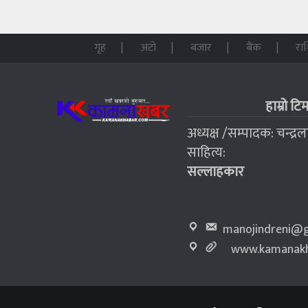
गृह
अटो
बजार
बैंक
रा
हाम्रो टि
अध्यक्ष /सम्पादक: चन्द्र
साहित्य:
सल्लाहकार
manojindreni@g
www.kamanakh