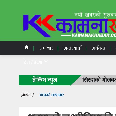
समाचार
अन्तरवार्ता
अर्थतन्त्र
देश / प्रदेश
ब्रेकिंग न्युज
सिरहाको गोलबजा
होमपेज /
आजको छापाबाट