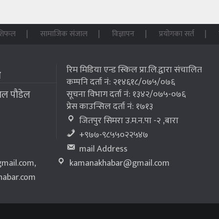
शिफल
सामाजिक संजाल
विज्ञापन
प्रयोगका सर्त
रिम मिडिया एन्ड स्किल प्रा.लि.द्वारा संचालित
म
कम्पनि दर्ता नं: २१४६१८/०७५/०७६
लाल पौडेल
सूचना विभाग दर्ता नं: १३४२/०७५-०७६
प्रेस काउन्सिल दर्ता नं: १७१३
जितपुर सिमरा उ.म.न.पा -२ ,बारा
+९७७-९८५५०२२५४७
mail Address
mail.com
,
kamanakhabar@gmail.com
abar.com