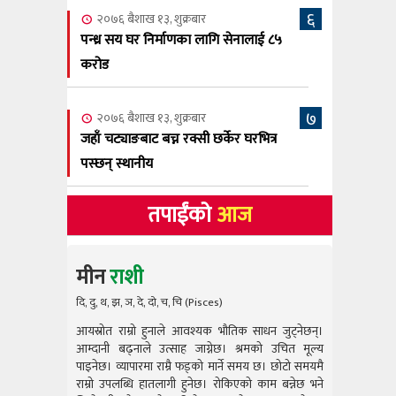
६
२०७६ बैशाख १३, शुक्रबार
पन्ध्र सय घर निर्माणका लागि सेनालाई ८५
करोड
७
२०७६ बैशाख १३, शुक्रबार
जहाँ चट्याङबाट बच्न रक्सी छर्केर घरभित्र
पस्छन् स्थानीय
तपाईंको
आज
मीन
राशी
दि, दु, थ, झ, ञ, दे, दो, च, चि (Pisces)
आयस्रोत राम्रो हुनाले आवश्यक भौतिक साधन जुट्नेछन्।
आयस्रोत राम
आम्दानी बढ्नाले उत्साह जाग्नेछ। श्रमको उचित मूल्य
आम्दानी बढ
पाइनेछ। व्यापारमा राम्रै फड्को मार्ने समय छ। छोटो समयमै
पाइनेछ। व्या
राम्रो उपलब्धि हातलागी हुनेछ। रोकिएको काम बन्नेछ भने