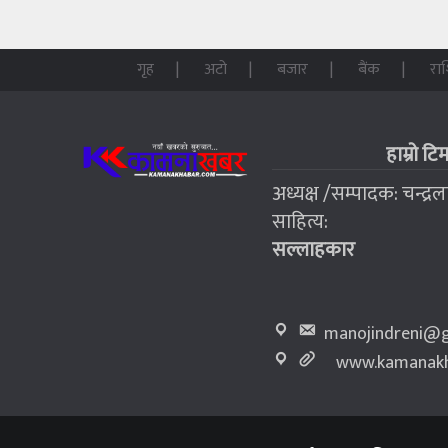
गृह
अटो
बजार
बैंक
रा
हाम्रो टि
अध्यक्ष /सम्पादक: चन्द्र
साहित्य:
सल्लाहकार
manojindreni@g
www.kamanakh