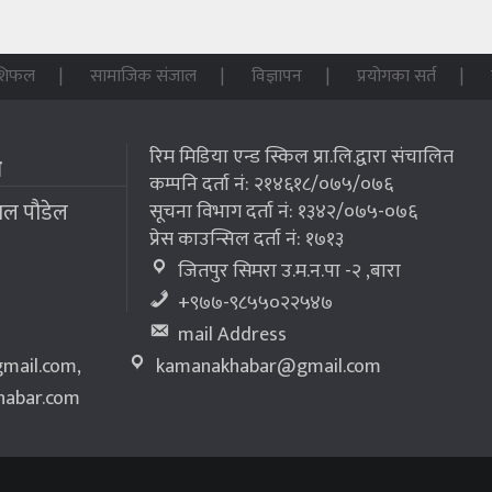
शिफल
सामाजिक संजाल
विज्ञापन
प्रयोगका सर्त
रिम मिडिया एन्ड स्किल प्रा.लि.द्वारा संचालित
म
कम्पनि दर्ता नं: २१४६१८/०७५/०७६
लाल पौडेल
सूचना विभाग दर्ता नं: १३४२/०७५-०७६
प्रेस काउन्सिल दर्ता नं: १७१३
जितपुर सिमरा उ.म.न.पा -२ ,बारा
+९७७-९८५५०२२५४७
mail Address
mail.com
,
kamanakhabar@gmail.com
abar.com