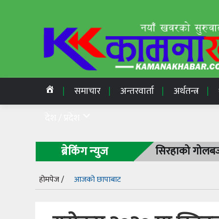
समाचार
अन्तरवार्ता
अर्थतन्त्र
देश / प्रदेश
ब्रेकिंग न्युज
सिरहाको गोलबजा
होमपेज /
आजको छापाबाट