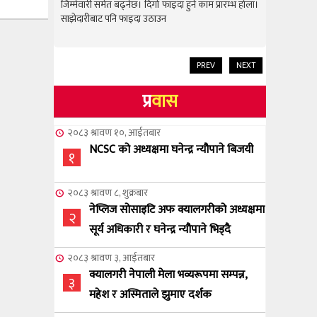
राम्रो उपलब
जिम्मेवारी समेत बढ्नेछ। दिगो फाइदा हुने काम प्रारम्भ होला।
जिम्मेवारी स
साझेदारीबाट पनि फाइदा उठाउन
साझेदारीबाट
PREV
NEXT
प्र
वास
२०८३ श्रावण १०, आईतबार
NCSC को अध्यक्षमा घनेन्द्र न्यौपाने बिजयी
१
२०८३ श्रावण ८, शुक्रबार
नेप्लिज सोसाइटि अफ क्यालगरीको अध्यक्षमा
२
सूर्य अधिकारी र घनेन्द्र न्यौपाने भिड्दै
२०८३ श्रावण ३, आईतबार
क्यालगरी नेपाली मेला भव्यरूपमा सम्पन्न,
३
महेश र अस्मिताले झुमाए दर्शक