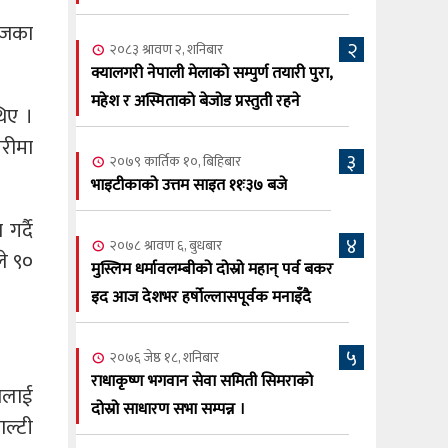
सूर्य अधिकारी र घनेन्द्र न्यौपाने भिड्दै
आजका
२
२०८३ श्रावण ६, बुधबार
२०८३ श्रावण २, शनिबार
२०८३ काउन ६ गते बुधबारको कामना खबर
क्यालगरी नेपाली मेलाको सम्पुर्ण तयारी पुरा,
६
पत्रिका
महेश र अस्मिताको बेजोड प्रस्तुती रहने
थिए ।
२०८३ श्रावण ३, आईतबार
बरीमा
३
२०७९ कार्तिक १०, बिहिबार
क्यालगरी नेपाली मेला भव्यरूपमा सम्पन्न,
७
भाइटीकाको उत्तम साइत ११ः३७ बजे
महेश र अस्मिताले झुमाए दर्शक
गर्दै
२०८३ श्रावण २, शनिबार
४
२०७८ श्रावण ६, बुधबार
क्यालगरी नेपाली मेलाको सम्पुर्ण तयारी पुरा,
ले ९०
८
मुस्लिम धर्मावलम्बीको दोस्रो महान् पर्व बकर
महेश र अस्मिताको बेजोड प्रस्तुती रहने
इद आज देशभर हर्षोल्लासपूर्वक मनाइँदै
५
२०७६ जेष्ठ १८, शनिबार
राधाकृष्ण भगवान सेवा समिती सिमराको
्सलाई
दोस्रो साधारण सभा सम्पन्न ।
ाल्टी