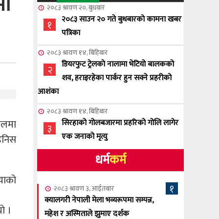
मा
२०८३ श्रावण २०, बुधबार
२०८३ साउन २० गते बुधबारको कामना खबर
१
पत्रिका
२०८३ श्रावण १४, बिहिबार
डियरफुट ट्रेलको नालामा भेटियो बालकको
२
शव, हराइरहेका पार्कर हुन सक्ने प्रहरीको
आशंका
२०८३ श्रावण १४, बिहिबार
इनलमा
सिरहाको गोलबजारमा प्रहरिको गोलि लागेर
३
एक जनाको मृत्यु
डेनिस
धर्म
कर्म
२०८३ श्रावण १०, आईतबार
NCSC को अध्यक्षमा घनेन्द्र न्यौपाने बिजयी
४
ियाको
१
२०८३ श्रावण ३, आईतबार
२०८३ श्रावण ८, शुक्रबार
क्यालगरी नेपाली मेला भव्यरूपमा सम्पन्न,
ो ।
नेप्लिज सोसाइटि अफ क्यालगरीको अध्यक्षमा
महेश र अस्मिताले झुमाए दर्शक
५