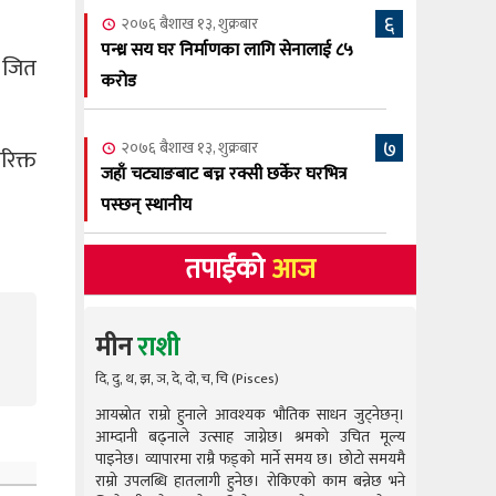
६
२०७६ बैशाख १३, शुक्रबार
पन्ध्र सय घर निर्माणका लागि सेनालाई ८५
ा जित
करोड
७
२०७६ बैशाख १३, शुक्रबार
रिक्त
जहाँ चट्याङबाट बच्न रक्सी छर्केर घरभित्र
पस्छन् स्थानीय
तपाईंको
आज
मीन
राशी
दि, दु, थ, झ, ञ, दे, दो, च, चि (Pisces)
आयस्रोत राम्रो हुनाले आवश्यक भौतिक साधन जुट्नेछन्।
आयस्रोत राम
आम्दानी बढ्नाले उत्साह जाग्नेछ। श्रमको उचित मूल्य
आम्दानी बढ
पाइनेछ। व्यापारमा राम्रै फड्को मार्ने समय छ। छोटो समयमै
पाइनेछ। व्या
राम्रो उपलब्धि हातलागी हुनेछ। रोकिएको काम बन्नेछ भने