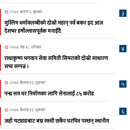
७
भव्यरूपमा सम्पन्न, महेश र
२०७८ श्रावण ६, बुधबार
३
अस्मिताले झुमाए दर्शक
मुस्लिम धर्मावलम्बीको दोस्रो महान् पर्व बकर इद आज
२०८३ श्रावण २, शनिबार
देशभर हर्षोल्लासपूर्वक मनाइँदै
क्यालगरी नेपाली मेलाको
८
सम्पुर्ण तयारी पुरा, महेश र
२०७६ जेष्ठ १८, शनिबार
४
अस्मिताको बेजोड प्रस्तुती रहने
राधाकृष्ण भगवान सेवा समिती सिमराको दोस्रो साधारण
सभा सम्पन्न ।
२०७६ बैशाख १३, शुक्रबार
५
पन्ध्र सय घर निर्माणका लागि सेनालाई ८५ करोड
२०७६ बैशाख १३, शुक्रबार
६
जहाँ चट्याङबाट बच्न रक्सी छर्केर घरभित्र पस्छन् स्थानीय