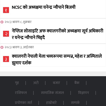
NCSC को अध्यक्षमा घनेन्द्र न्यौपाने बिजयी
१
२०८३ श्रावण ८, शुक्रबार
नेप्लिज सोसाइटि अफ क्यालगरीको अध्यक्षमा सूर्य अधिकारी
२
र घनेन्द्र न्यौपाने भिड्दै
२०८३ श्रावण ३, आईतबार
क्यालगरी नेपाली मेला भव्यरूपमा सम्पन्न, महेश र अस्मिताले
३
झुमाए दर्शक
२०८३ अषाढ ३२, बिहिबार
NCSC को अध्यक्ष पदको लागी सूर्य अधिकारीको उम्मेदवारी
गृह
अटो
बजार
बैंक
४
घोषणा
राशिफल
सामाजिक संजाल
विज्ञापन
२०७६ बैशाख १३, शुक्रबार
प्रयोगका सर्त
हाम्रोबारे
सम्पर्क