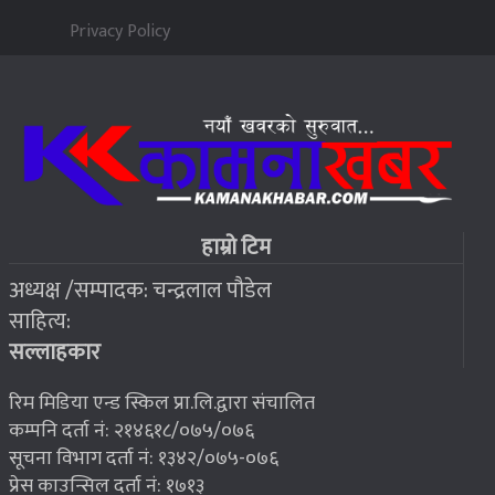
पन्ध्र सय घर निर्माणका लागि सेनालाई ८५ करोड
५
Privacy Policy
२०७६ बैशाख १३, शुक्रबार
जहाँ चट्याङबाट बच्न रक्सी छर्केर घरभित्र पस्छन् स्थानीय
६
२०७६ बैशाख १३, शुक्रबार
फोरम सुनसरीको अध्यक्षमा खत्वे विजयी
७
हाम्रो टिम
अध्यक्ष /सम्पादक: चन्द्रलाल पौडेल
२०७६ बैशाख १३, शुक्रबार
साहित्य:
भूकम्प पीडितलाई घर निर्माण गर्न लालपुर्जा
८
सल्लाहकार
रिम मिडिया एन्ड स्किल प्रा.लि.द्वारा संचालित
कम्पनि दर्ता नं: २१४६१८/०७५/०७६
सूचना विभाग दर्ता नं: १३४२/०७५-०७६
प्रेस काउन्सिल दर्ता नं: १७१३