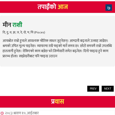
तपाईंको
आज
७
मीन
राशी
दि, दु, थ, झ, ञ, दे, दो, च, चि (Pisces)
आयस्रोत राम्रो हुनाले आवश्यक भौतिक साधन जुट्नेछन्। आम्दानी बढ्नाले उत्साह जाग्नेछ।
श्रमको उचित मूल्य पाइनेछ। व्यापारमा राम्रै फड्को मार्ने समय छ। छोटो समयमै राम्रो उपलब्धि
हातलागी हुनेछ। रोकिएको काम बन्नेछ भने जिम्मेवारी समेत बढ्नेछ। दिगो फाइदा हुने काम
प्रारम्भ होला। साझेदारीबाट पनि फाइदा उठाउन
PREV
NEXT
प्र
वास
२०८३ श्रावण १०, आईतबार