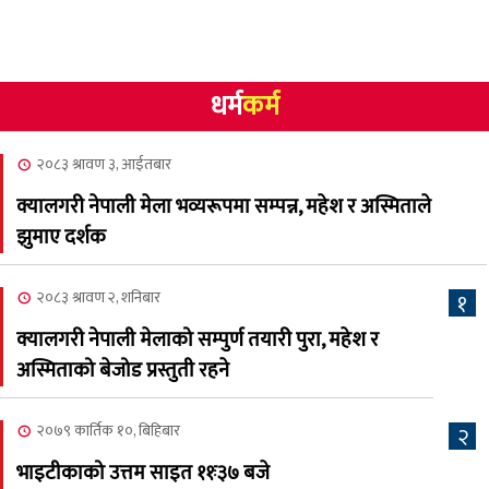
गोलि लागेर एक जनाको मृत्यु
२०८३ श्रावण १०, आईतबार
धर्म
कर्म
NCSC को अध्यक्षमा घनेन्द्र
४
न्यौपाने बिजयी
२०८३ श्रावण ३, आईतबार
२०८३ श्रावण ८, शुक्रबार
क्यालगरी नेपाली मेला भव्यरूपमा सम्पन्न, महेश र अस्मिताले
नेप्लिज सोसाइटि अफ
५
झुमाए दर्शक
क्यालगरीको अध्यक्षमा सूर्य
अधिकारी र घनेन्द्र न्यौपाने भिड्दै
२०८३ श्रावण २, शनिबार
१
२०८३ श्रावण ६, बुधबार
क्यालगरी नेपाली मेलाको सम्पुर्ण तयारी पुरा, महेश र
२०८३ काउन ६ गते बुधबारको
अस्मिताको बेजोड प्रस्तुती रहने
६
कामना खबर पत्रिका
२०७९ कार्तिक १०, बिहिबार
२
२०८३ श्रावण ३, आईतबार
भाइटीकाको उत्तम साइत ११ः३७ बजे
क्यालगरी नेपाली मेला