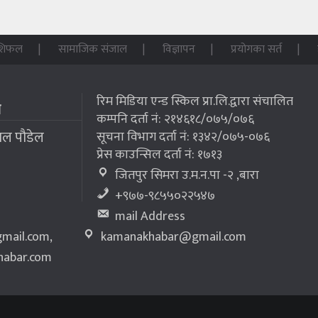
शिफल
सामाजिक संजाल
विज्ञापन
प्रयोगका सर्त
रिम मिडिया एन्ड स्किल प्रा.लि.द्वारा संचालित
म
कम्पनि दर्ता नं: २१४६१८/०७५/०७६
लाल पौडेल
सूचना विभाग दर्ता नं: १३४२/०७५-०७६
प्रेस काउन्सिल दर्ता नं: १७१३
जितपुर सिमरा उ.म.न.पा -२ ,बारा
+९७७-९८५५०२२५४७
mail Address
mail.com
,
kamanakhabar@gmail.com
abar.com