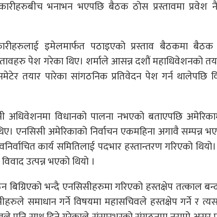
कारीहरुबीच भनाभन भएपछि बैठक ठोस प्रस्तावमा प्रवेश नै 
ीहरुलाई इमेलमार्फत पठाइएको प्रस्ताव बैठकमा बैठक 
्तावहरु पेश गरेका थिए। शर्माले आसन्न दशौं महाधिवेशनको तय
ेर तयार पारेका सांगठनिक प्रतिवेदन पेश गर्न थालेपछि व
सी अधिवेशनमा विधानको पालना नभएको बताएपछि अमेरिकाम
ा थिए। एनसिसी अमेरिकाको निर्वाचन एकमहिना अगावै सम्पन्न भ
िर्वाचित कार्य समितिलाई पदभार हस्तान्तरण गरिएको थियो। 
 विवाद उत्पन्न भएको थियो ।
 बिग्रिएको भन्दै एनसिसीहरुमा गरिएको हस्तक्षेप तत्काल बन्द
हरुले समाधान गर्ने विषयमा महासचिवले हस्तक्षेप गर्ने र त्
र पन्तले पनि साथ दिने गरेकाले संसारभरको संगठनमा नराम्रो असर 