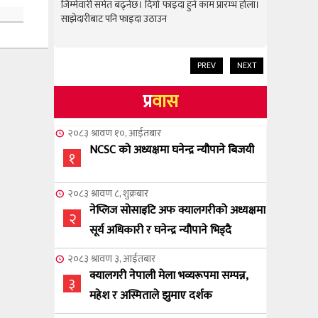
राम्रो उपलब
जिम्मेवारी समेत बढ्नेछ। दिगो फाइदा हुने काम प्रारम्भ होला।
जिम्मेवारी स
साझेदारीबाट पनि फाइदा उठाउन
साझेदारीबाट
PREV
NEXT
प्र
वास
२०८३ श्रावण १०, आईतबार
NCSC को अध्यक्षमा घनेन्द्र न्यौपाने बिजयी
१
२०८३ श्रावण ८, शुक्रबार
नेप्लिज सोसाइटि अफ क्यालगरीको अध्यक्षमा
२
सूर्य अधिकारी र घनेन्द्र न्यौपाने भिड्दै
२०८३ श्रावण ३, आईतबार
क्यालगरी नेपाली मेला भव्यरूपमा सम्पन्न,
३
महेश र अस्मिताले झुमाए दर्शक