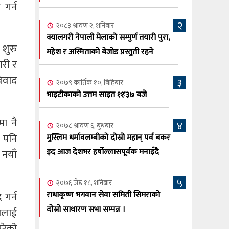
सूर्य अधिकारी र घनेन्द्र न्यौपाने भिड्दै
गर्न
२
२०८३ श्रावण ६, बुधबार
२०८३ श्रावण २, शनिबार
२०८३ काउन ६ गते बुधबारको कामना खबर
क्यालगरी नेपाली मेलाको सम्पुर्ण तयारी पुरा,
६
शुरु
पत्रिका
महेश र अस्मिताको बेजोड प्रस्तुती रहने
ारी र
२०८३ श्रावण ३, आईतबार
िवाद
३
२०७९ कार्तिक १०, बिहिबार
क्यालगरी नेपाली मेला भव्यरूपमा सम्पन्न,
७
भाइटीकाको उत्तम साइत ११ः३७ बजे
महेश र अस्मिताले झुमाए दर्शक
२०८३ श्रावण २, शनिबार
ा नै
४
२०७८ श्रावण ६, बुधबार
क्यालगरी नेपाली मेलाको सम्पुर्ण तयारी पुरा,
८
ए पनि
मुस्लिम धर्मावलम्बीको दोस्रो महान् पर्व बकर
महेश र अस्मिताको बेजोड प्रस्तुती रहने
इद आज देशभर हर्षोल्लासपूर्वक मनाइँदै
नयाँ
५
२०७६ जेष्ठ १८, शनिबार
 गर्न
राधाकृष्ण भगवान सेवा समिती सिमराको
दोस्रो साधारण सभा सम्पन्न ।
यसलाई
परेको