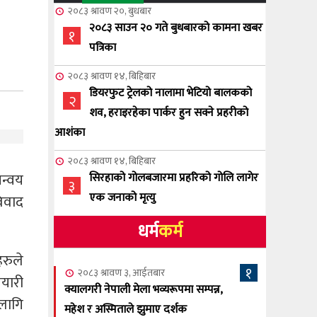
२०८३ श्रावण २०, बुधबार
२०८३ साउन २० गते बुधबारको कामना खबर
१
पत्रिका
२०८३ श्रावण १४, बिहिबार
डियरफुट ट्रेलको नालामा भेटियो बालकको
२
शव, हराइरहेका पार्कर हुन सक्ने प्रहरीको
आशंका
२०८३ श्रावण १४, बिहिबार
न्वय
सिरहाको गोलबजारमा प्रहरिको गोलि लागेर
३
एक जनाको मृत्यु
िवाद
धर्म
कर्म
२०८३ श्रावण १०, आईतबार
NCSC को अध्यक्षमा घनेन्द्र न्यौपाने बिजयी
४
रुले
१
२०८३ श्रावण ३, आईतबार
यारी
२०८३ श्रावण ८, शुक्रबार
क्यालगरी नेपाली मेला भव्यरूपमा सम्पन्न,
लागि
नेप्लिज सोसाइटि अफ क्यालगरीको अध्यक्षमा
महेश र अस्मिताले झुमाए दर्शक
५