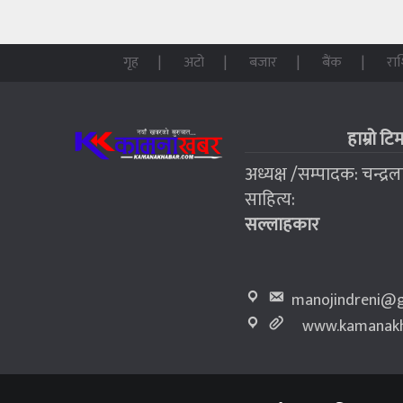
गृह
अटो
बजार
बैंक
रा
हाम्रो टि
अध्यक्ष /सम्पादक: चन्द्र
साहित्य:
सल्लाहकार
manojindreni@g
www.kamanakh