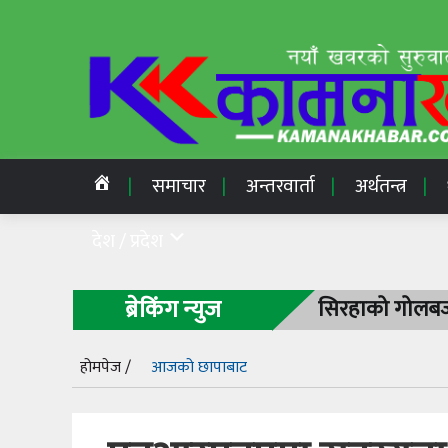
समाचार
अन्तरवार्ता
अर्थतन्त्र
देश / प्रदेश
ब्रेकिंग न्युज
सिरहाको गोलबजा
होमपेज /
आजको छापाबाट