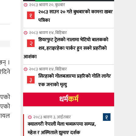
२०८३ श्रावण २०, बुधबार
२०८३ साउन २० गते बुधबारको कामना खबर
१
पत्रिका
२०८३ श्रावण १४, बिहिबार
डियरफुट ट्रेलको नालामा भेटियो बालकको
२
शव, हराइरहेका पार्कर हुन सक्ने प्रहरीको
आशंका
छन् ।
२०८३ श्रावण १४, बिहिबार
दिने
सिरहाको गोलबजारमा प्रहरिको गोलि लागेर
३
एक जनाको मृत्यु
 भएको
धर्म
कर्म
२०८३ श्रावण १०, आईतबार
NCSC को अध्यक्षमा घनेन्द्र न्यौपाने बिजयी
भएको
४
घायल
१
२०८३ श्रावण ३, आईतबार
२०८३ श्रावण ८, शुक्रबार
क्यालगरी नेपाली मेला भव्यरूपमा सम्पन्न,
नेप्लिज सोसाइटि अफ क्यालगरीको अध्यक्षमा
महेश र अस्मिताले झुमाए दर्शक
५