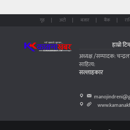
गृह
अटो
बजार
बैंक
रा
हाम्रो टि
अध्यक्ष /सम्पादक: चन्द्र
साहित्य:
सल्लाहकार
manojindreni@g
www.kamanakh