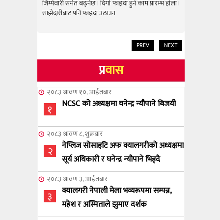
राम्रो उपलब
जिम्मेवारी समेत बढ्नेछ। दिगो फाइदा हुने काम प्रारम्भ होला।
जिम्मेवारी स
साझेदारीबाट पनि फाइदा उठाउन
साझेदारीबाट
PREV
NEXT
प्र
वास
२०८३ श्रावण १०, आईतबार
NCSC को अध्यक्षमा घनेन्द्र न्यौपाने बिजयी
१
२०८३ श्रावण ८, शुक्रबार
नेप्लिज सोसाइटि अफ क्यालगरीको अध्यक्षमा
२
सूर्य अधिकारी र घनेन्द्र न्यौपाने भिड्दै
२०८३ श्रावण ३, आईतबार
क्यालगरी नेपाली मेला भव्यरूपमा सम्पन्न,
३
महेश र अस्मिताले झुमाए दर्शक