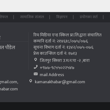
शिफल
सामाजिक संजाल
विज्ञापन
प्रयोगका सर्त
रिम मिडिया एन्ड स्किल प्रा.लि.द्वारा संचालित
म
कम्पनि दर्ता नं: २१४६१८/०७५/०७६
लाल पौडेल
सूचना विभाग दर्ता नं: १३४२/०७५-०७६
प्रेस काउन्सिल दर्ता नं: १७१३
जितपुर सिमरा उ.म.न.पा -२ ,बारा
+९७७-९८५५०२२५४७
mail Address
mail.com
,
kamanakhabar@gmail.com
abar.com