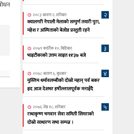
सूर्य अधिकारी र घनेन्द्र न्यौपाने भिड्दै
्बोधन
२
२०८३ श्रावण ६, बुधबार
२०८३ श्रावण २, शनिबार
२०८३ काउन ६ गते बुधबारको कामना खबर
क्यालगरी नेपाली मेलाको सम्पुर्ण तयारी पुरा,
६
पत्रिका
महेश र अस्मिताको बेजोड प्रस्तुती रहने
२०८३ श्रावण ३, आईतबार
३
२०७९ कार्तिक १०, बिहिबार
क्यालगरी नेपाली मेला भव्यरूपमा सम्पन्न,
७
भाइटीकाको उत्तम साइत ११ः३७ बजे
महेश र अस्मिताले झुमाए दर्शक
२०८३ श्रावण २, शनिबार
४
२०७८ श्रावण ६, बुधबार
क्यालगरी नेपाली मेलाको सम्पुर्ण तयारी पुरा,
८
मुस्लिम धर्मावलम्बीको दोस्रो महान् पर्व बकर
महेश र अस्मिताको बेजोड प्रस्तुती रहने
इद आज देशभर हर्षोल्लासपूर्वक मनाइँदै
५
२०७६ जेष्ठ १८, शनिबार
राधाकृष्ण भगवान सेवा समिती सिमराको
दोस्रो साधारण सभा सम्पन्न ।