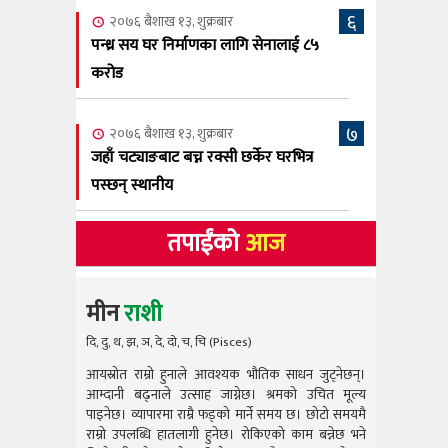
६
२०७६ बैशाख १३, शुक्रबार
पन्ध्र सय घर निर्माणका लागि सेनालाई ८५
करोड
७
२०७६ बैशाख १३, शुक्रबार
जहाँ चट्याङबाट बच्न रक्सी छर्केर घरभित्र
पस्छन् स्थानीय
तपाईंको
आज
मीन
राशी
दि, दु, थ, झ, ञ, दे, दो, च, चि (Pisces)
आयस्रोत राम्रो हुनाले आवश्यक भौतिक साधन जुट्नेछन्।
आयस्रोत राम
आम्दानी बढ्नाले उत्साह जाग्नेछ। श्रमको उचित मूल्य
आम्दानी बढ
पाइनेछ। व्यापारमा राम्रै फड्को मार्ने समय छ। छोटो समयमै
पाइनेछ। व्या
राम्रो उपलब्धि हातलागी हुनेछ। रोकिएको काम बन्नेछ भने