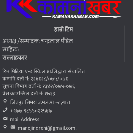
२०७६ बैशाख १३, शुक्रबार
फोरम सुनसरीको अध्यक्षमा खत्वे विजयी
७
हाम्रो टिम
अध्यक्ष /सम्पादक: चन्द्रलाल पौडेल
२०७६ बैशाख १३, शुक्रबार
साहित्य:
भूकम्प पीडितलाई घर निर्माण गर्न लालपुर्जा
८
सल्लाहकार
रिम मिडिया एन्ड स्किल प्रा.लि.द्वारा संचालित
कम्पनि दर्ता नं: २१४६१८/०७५/०७६
सूचना विभाग दर्ता नं: १३४२/०७५-०७६
प्रेस काउन्सिल दर्ता नं: १७१३
जितपुर सिमरा उ.म.न.पा -२ ,बारा
+९७७-९८५५०२२५४७
mail Address
manojindreni@gmail.com
,