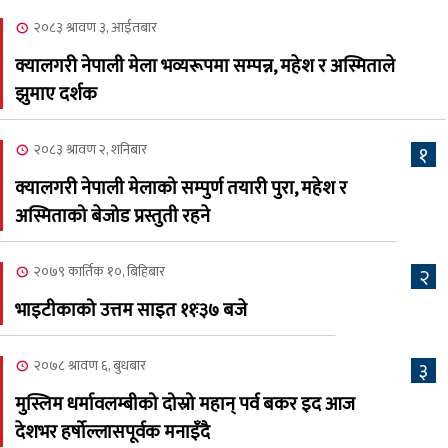
२०८३ श्रावण ३, आईतबार
२०८३ श्रावण ८, शुक्रबार
क्यालगरी नेपाली मेला भव्यरूपमा सम्पन्न, महेश र अस्मिताले
नेप्लिज सोसाइटि अफ
५
झुमाए दर्शक
क्यालगरीको अध्यक्षमा सूर्य
अधिकारी र घनेन्द्र न्यौपाने भिड्दै
२०८३ श्रावण २, शनिबार
१
२०८३ श्रावण ६, बुधबार
क्यालगरी नेपाली मेलाको सम्पुर्ण तयारी पुरा, महेश र
२०८३ काउन ६ गते बुधबारको
अस्मिताको बेजोड प्रस्तुती रहने
६
कामना खबर पत्रिका
२०७९ कार्तिक १०, बिहिबार
२
२०८३ श्रावण ३, आईतबार
भाइटीकाको उत्तम साइत ११ः३७ बजे
क्यालगरी नेपाली मेला
७
भव्यरूपमा सम्पन्न, महेश र
२०७८ श्रावण ६, बुधबार
३
अस्मिताले झुमाए दर्शक
मुस्लिम धर्मावलम्बीको दोस्रो महान् पर्व बकर इद आज
२०८३ श्रावण २, शनिबार
देशभर हर्षोल्लासपूर्वक मनाइँदै