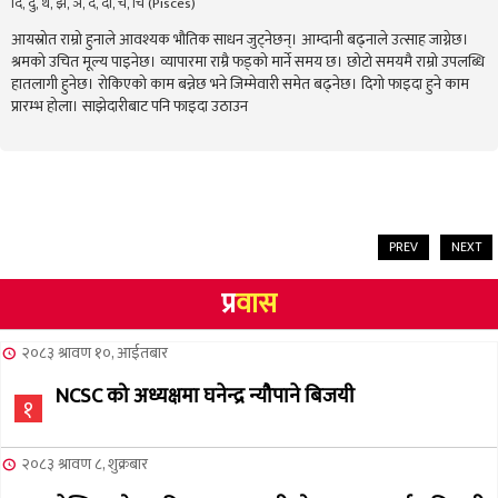
दि, दु, थ, झ, ञ, दे, दो, च, चि (Pisces)
आयस्रोत राम्रो हुनाले आवश्यक भौतिक साधन जुट्नेछन्। आम्दानी बढ्नाले उत्साह जाग्नेछ।
श्रमको उचित मूल्य पाइनेछ। व्यापारमा राम्रै फड्को मार्ने समय छ। छोटो समयमै राम्रो उपलब्धि
हातलागी हुनेछ। रोकिएको काम बन्नेछ भने जिम्मेवारी समेत बढ्नेछ। दिगो फाइदा हुने काम
प्रारम्भ होला। साझेदारीबाट पनि फाइदा उठाउन
PREV
NEXT
प्र
वास
२०८३ श्रावण १०, आईतबार
NCSC को अध्यक्षमा घनेन्द्र न्यौपाने बिजयी
१
२०८३ श्रावण ८, शुक्रबार