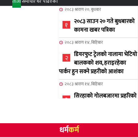
ताजा
समाचार
धेरै पढिएका
२०८३ श्रावण २०, बुधबार
२०८३ साउन २० गते बुधबारको
१
कामना खबर पत्रिका
२०८३ श्रावण १४, बिहिबार
डियरफुट ट्रेलको नालामा भेटियो
२
बालकको शव, हराइरहेका
पार्कर हुन सक्ने प्रहरीको आशंका
२०८३ श्रावण १४, बिहिबार
सिरहाको गोलबजारमा प्रहरिको
३
गोलि लागेर एक जनाको मृत्यु
२०८३ श्रावण १०, आईतबार
धर्म
कर्म
NCSC को अध्यक्षमा घनेन्द्र
४
न्यौपाने बिजयी