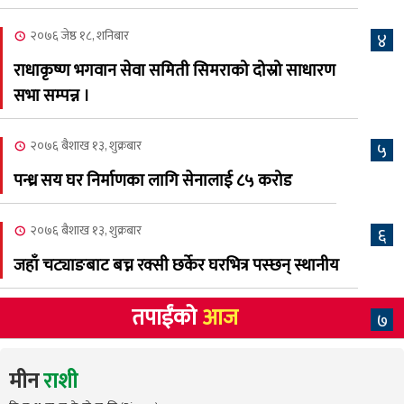
क्यालगरी नेपाली मेलाको
८
सम्पुर्ण तयारी पुरा, महेश र
२०७६ जेष्ठ १८, शनिबार
४
अस्मिताको बेजोड प्रस्तुती रहने
राधाकृष्ण भगवान सेवा समिती सिमराको दोस्रो साधारण
सभा सम्पन्न ।
२०७६ बैशाख १३, शुक्रबार
५
पन्ध्र सय घर निर्माणका लागि सेनालाई ८५ करोड
२०७६ बैशाख १३, शुक्रबार
६
जहाँ चट्याङबाट बच्न रक्सी छर्केर घरभित्र पस्छन् स्थानीय
तपाईंको
आज
७
मीन
राशी