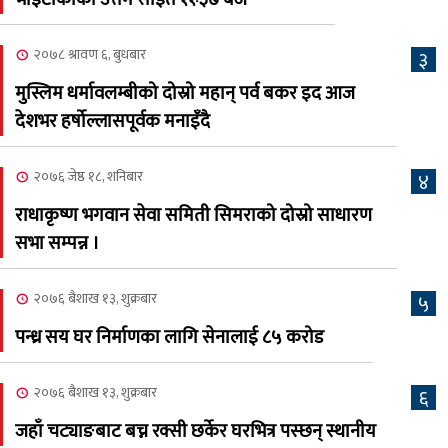
क्यालगरी नेपाली मेला
७
भव्यरूपमा सम्पन्न, महेश र
२०७८ श्रावण ६, बुधबार
३
अस्मिताले झुमाए दर्शक
मुस्लिम धर्मावलम्बीको दोस्रो महान् पर्व बकर इद आज
२०८३ श्रावण २, शनिबार
देशभर हर्षोल्लासपूर्वक मनाइँदै
क्यालगरी नेपाली मेलाको
८
सम्पुर्ण तयारी पुरा, महेश र
२०७६ जेष्ठ १८, शनिबार
४
अस्मिताको बेजोड प्रस्तुती रहने
राधाकृष्ण भगवान सेवा समिती सिमराको दोस्रो साधारण
सभा सम्पन्न ।
२०७६ बैशाख १३, शुक्रबार
५
पन्ध्र सय घर निर्माणका लागि सेनालाई ८५ करोड
२०७६ बैशाख १३, शुक्रबार
६
जहाँ चट्याङबाट बच्न रक्सी छर्केर घरभित्र पस्छन् स्थानीय