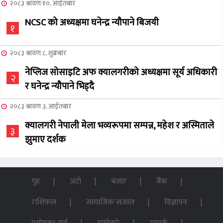
२०८३ श्रावण १०, आईतबार
NCSC को अध्यक्षमा घनेन्द्र न्यौपाने बिजयी
१
२०८३ श्रावण ८, शुक्रबार
नेप्लिज सोसाइटि अफ क्यालगरीको अध्यक्षमा सूर्य अधिकारी
२
र घनेन्द्र न्यौपाने भिड्दै
२०८३ श्रावण ३, आईतबार
क्यालगरी नेपाली मेला भव्यरूपमा सम्पन्न, महेश र अस्मिताले
३
झुमाए दर्शक
२०८३ अषाढ ३२, बिहिबार
NCSC को अध्यक्ष पदको लागी सूर्य अधिकारीको उम्मेदवारी
गृह
अटो
बजार
बैंक
४
घोषणा
राशिफल
सामाजिक संजाल
विज्ञापन
२०७६ बैशाख १३, शुक्रबार