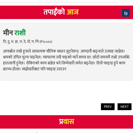
तपाईंको
आज
७
मीन
राशी
दि, दु, थ, झ, ञ, दे, दो, च, चि (Pisces)
आयस्रोत राम्रो हुनाले आवश्यक भौतिक साधन जुट्नेछन्। आम्दानी बढ्नाले उत्साह जाग्नेछ।
श्रमको उचित मूल्य पाइनेछ। व्यापारमा राम्रै फड्को मार्ने समय छ। छोटो समयमै राम्रो उपलब्धि
हातलागी हुनेछ। रोकिएको काम बन्नेछ भने जिम्मेवारी समेत बढ्नेछ। दिगो फाइदा हुने काम
प्रारम्भ होला। साझेदारीबाट पनि फाइदा उठाउन
PREV
NEXT
प्र
वास