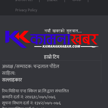
प्रयोगका सर्त
हाम्रोबारे
सम्पर्क
पन्ध्र सय घर निर्माणका लागि सेनालाई ८५ करोड
५
Privacy Policy
२०७६ बैशाख १३, शुक्रबार
जहाँ चट्याङबाट बच्न रक्सी छर्केर घरभित्र पस्छन् स्थानीय
६
२०७६ बैशाख १३, शुक्रबार
फोरम सुनसरीको अध्यक्षमा खत्वे विजयी
७
हाम्रो टिम
अध्यक्ष /सम्पादक: चन्द्रलाल पौडेल
२०७६ बैशाख १३, शुक्रबार
साहित्य:
भूकम्प पीडितलाई घर निर्माण गर्न लालपुर्जा
८
सल्लाहकार
रिम मिडिया एन्ड स्किल प्रा.लि.द्वारा संचालित
कम्पनि दर्ता नं: २१४६१८/०७५/०७६
सूचना विभाग दर्ता नं: १३४२/०७५-०७६