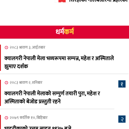
सिरहाको गोलबजारमा प्रहरिको
३
गोलि लागेर एक जनाको मृत्यु
२०८३ श्रावण १०, आईतबार
धर्म
कर्म
NCSC को अध्यक्षमा घनेन्द्र
४
न्यौपाने बिजयी
२०८३ श्रावण ३, आईतबार
२०८३ श्रावण ८, शुक्रबार
क्यालगरी नेपाली मेला भव्यरूपमा सम्पन्न, महेश र अस्मिताले
नेप्लिज सोसाइटि अफ
५
झुमाए दर्शक
क्यालगरीको अध्यक्षमा सूर्य
अधिकारी र घनेन्द्र न्यौपाने भिड्दै
२०८३ श्रावण २, शनिबार
१
२०८३ श्रावण ६, बुधबार
क्यालगरी नेपाली मेलाको सम्पुर्ण तयारी पुरा, महेश र
२०८३ काउन ६ गते बुधबारको
अस्मिताको बेजोड प्रस्तुती रहने
६
कामना खबर पत्रिका
२०७९ कार्तिक १०, बिहिबार
२
२०८३ श्रावण ३, आईतबार
भाइटीकाको उत्तम साइत ११ः३७ बजे