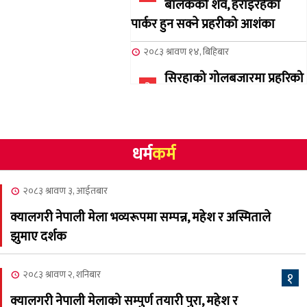
बालकको शव, हराइरहेका
पार्कर हुन सक्ने प्रहरीको आशंका
२०८३ श्रावण १४, बिहिबार
सिरहाको गोलबजारमा प्रहरिको
३
गोलि लागेर एक जनाको मृत्यु
२०८३ श्रावण १०, आईतबार
धर्म
कर्म
NCSC को अध्यक्षमा घनेन्द्र
४
न्यौपाने बिजयी
२०८३ श्रावण ३, आईतबार
२०८३ श्रावण ८, शुक्रबार
क्यालगरी नेपाली मेला भव्यरूपमा सम्पन्न, महेश र अस्मिताले
नेप्लिज सोसाइटि अफ
५
झुमाए दर्शक
क्यालगरीको अध्यक्षमा सूर्य
अधिकारी र घनेन्द्र न्यौपाने भिड्दै
२०८३ श्रावण २, शनिबार
१
२०८३ श्रावण ६, बुधबार
क्यालगरी नेपाली मेलाको सम्पुर्ण तयारी पुरा, महेश र