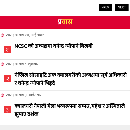
PREV
NEXT
प्र
वास
२०८३ श्रावण १०, आईतबार
NCSC को अध्यक्षमा घनेन्द्र न्यौपाने बिजयी
१
२०८३ श्रावण ८, शुक्रबार
नेप्लिज सोसाइटि अफ क्यालगरीको अध्यक्षमा सूर्य अधिकारी
२
र घनेन्द्र न्यौपाने भिड्दै
२०८३ श्रावण ३, आईतबार
क्यालगरी नेपाली मेला भव्यरूपमा सम्पन्न, महेश र अस्मिताले
३
झुमाए दर्शक
२०८३ अषाढ ३२, बिहिबार