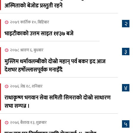
२०८३ काउन ६ गते बुधबारको
अस्मिताको बेजोड प्रस्तुती रहने
६
कामना खबर पत्रिका
२०७९ कार्तिक १०, बिहिबार
२
२०८३ श्रावण ३, आईतबार
भाइटीकाको उत्तम साइत ११ः३७ बजे
क्यालगरी नेपाली मेला
७
भव्यरूपमा सम्पन्न, महेश र
२०७८ श्रावण ६, बुधबार
३
अस्मिताले झुमाए दर्शक
मुस्लिम धर्मावलम्बीको दोस्रो महान् पर्व बकर इद आज
२०८३ श्रावण २, शनिबार
देशभर हर्षोल्लासपूर्वक मनाइँदै
क्यालगरी नेपाली मेलाको
८
सम्पुर्ण तयारी पुरा, महेश र
२०७६ जेष्ठ १८, शनिबार
४
अस्मिताको बेजोड प्रस्तुती रहने
राधाकृष्ण भगवान सेवा समिती सिमराको दोस्रो साधारण
सभा सम्पन्न ।
२०७६ बैशाख १३, शुक्रबार
५