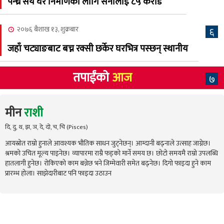
पन्ध्र सय घर निर्माणका लागि सेनालाई ८५ करोड
२०७६ बैशाख १३, शुक्रबार
६
जहाँ चट्याङबाट बच्न रक्सी छर्केर घरभित्र पस्छन् स्थानीय
तपाईंको
आज
७
मीन
राशी
दि, दु, थ, झ, ञ, दे, दो, च, चि (Pisces)
आयस्रोत राम्रो हुनाले आवश्यक भौतिक साधन जुट्नेछन्। आम्दानी बढ्नाले उत्साह जाग्नेछ।
श्रमको उचित मूल्य पाइनेछ। व्यापारमा राम्रै फड्को मार्ने समय छ। छोटो समयमै राम्रो उपलब्धि
हातलागी हुनेछ। रोकिएको काम बन्नेछ भने जिम्मेवारी समेत बढ्नेछ। दिगो फाइदा हुने काम
प्रारम्भ होला। साझेदारीबाट पनि फाइदा उठाउन