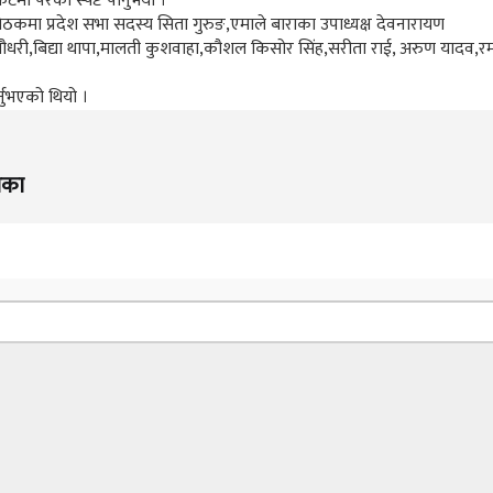
ा परेको स्पष्ट पार्नुभयो ।
न बैठकमा प्रदेश सभा सदस्य सिता गुरुङ,एमाले बाराका उपाध्यक्ष देवनारायण
्र चौधरी,बिद्या थापा,मालती कुशवाहा,कौशल किसोर सिंह,सरीता राई, अरुण यादव,र
नुभएको थियो ।
िका