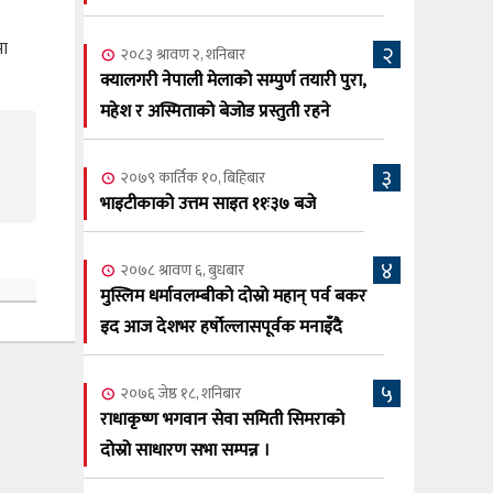
सूर्य अधिकारी र घनेन्द्र न्यौपाने भिड्दै
मा
२
२०८३ श्रावण ६, बुधबार
२०८३ श्रावण २, शनिबार
२०८३ काउन ६ गते बुधबारको कामना खबर
क्यालगरी नेपाली मेलाको सम्पुर्ण तयारी पुरा,
६
पत्रिका
महेश र अस्मिताको बेजोड प्रस्तुती रहने
२०८३ श्रावण ३, आईतबार
३
२०७९ कार्तिक १०, बिहिबार
क्यालगरी नेपाली मेला भव्यरूपमा सम्पन्न,
७
भाइटीकाको उत्तम साइत ११ः३७ बजे
महेश र अस्मिताले झुमाए दर्शक
२०८३ श्रावण २, शनिबार
४
२०७८ श्रावण ६, बुधबार
क्यालगरी नेपाली मेलाको सम्पुर्ण तयारी पुरा,
८
मुस्लिम धर्मावलम्बीको दोस्रो महान् पर्व बकर
महेश र अस्मिताको बेजोड प्रस्तुती रहने
इद आज देशभर हर्षोल्लासपूर्वक मनाइँदै
५
२०७६ जेष्ठ १८, शनिबार
राधाकृष्ण भगवान सेवा समिती सिमराको
दोस्रो साधारण सभा सम्पन्न ।