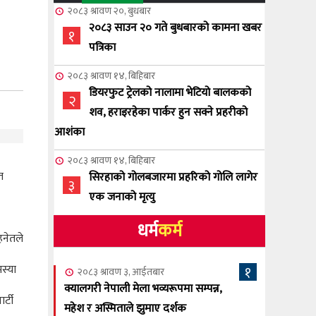
२०८३ श्रावण २०, बुधबार
२०८३ साउन २० गते बुधबारको कामना खबर
१
पत्रिका
२०८३ श्रावण १४, बिहिबार
डियरफुट ट्रेलको नालामा भेटियो बालकको
२
शव, हराइरहेका पार्कर हुन सक्ने प्रहरीको
आशंका
२०८३ श्रावण १४, बिहिबार
त
सिरहाको गोलबजारमा प्रहरिको गोलि लागेर
३
एक जनाको मृत्यु
धर्म
कर्म
२०८३ श्रावण १०, आईतबार
हनेतले
NCSC को अध्यक्षमा घनेन्द्र न्यौपाने बिजयी
४
मस्या
१
२०८३ श्रावण ३, आईतबार
२०८३ श्रावण ८, शुक्रबार
क्यालगरी नेपाली मेला भव्यरूपमा सम्पन्न,
र्टी
नेप्लिज सोसाइटि अफ क्यालगरीको अध्यक्षमा
महेश र अस्मिताले झुमाए दर्शक
५