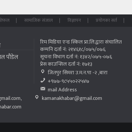
शिफल
सामाजिक संजाल
विज्ञापन
प्रयोगका सर्त
रिम मिडिया एन्ड स्किल प्रा.लि.द्वारा संचालित
म
कम्पनि दर्ता नं: २१४६१८/०७५/०७६
लाल पौडेल
सूचना विभाग दर्ता नं: १३४२/०७५-०७६
प्रेस काउन्सिल दर्ता नं: १७१३
जितपुर सिमरा उ.म.न.पा -२ ,बारा
+९७७-९८५५०२२५४७
mail Address
mail.com
,
kamanakhabar@gmail.com
abar.com