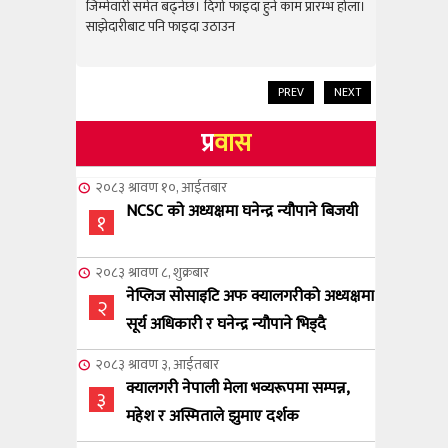
राम्रो उपलब
जिम्मेवारी समेत बढ्नेछ। दिगो फाइदा हुने काम प्रारम्भ होला।
जिम्मेवारी स
साझेदारीबाट पनि फाइदा उठाउन
साझेदारीबाट
PREV
NEXT
प्र
वास
२०८३ श्रावण १०, आईतबार
NCSC को अध्यक्षमा घनेन्द्र न्यौपाने बिजयी
१
२०८३ श्रावण ८, शुक्रबार
नेप्लिज सोसाइटि अफ क्यालगरीको अध्यक्षमा
२
सूर्य अधिकारी र घनेन्द्र न्यौपाने भिड्दै
२०८३ श्रावण ३, आईतबार
क्यालगरी नेपाली मेला भव्यरूपमा सम्पन्न,
३
महेश र अस्मिताले झुमाए दर्शक