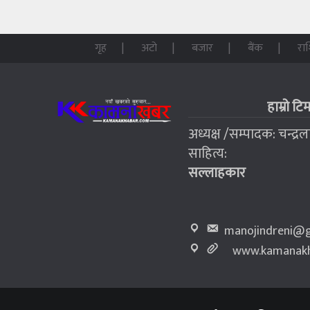
गृह
अटो
बजार
बैंक
रा
हाम्रो टि
अध्यक्ष /सम्पादक: चन्द्र
साहित्य:
सल्लाहकार
manojindreni@g
www.kamanakh