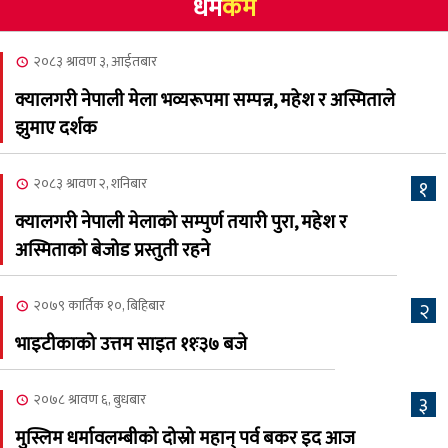
धर्म
कर्म
NCSC को अध्यक्षमा घनेन्द्र
४
न्यौपाने बिजयी
२०८३ श्रावण ३, आईतबार
२०८३ श्रावण ८, शुक्रबार
क्यालगरी नेपाली मेला भव्यरूपमा सम्पन्न, महेश र अस्मिताले
नेप्लिज सोसाइटि अफ
५
झुमाए दर्शक
क्यालगरीको अध्यक्षमा सूर्य
अधिकारी र घनेन्द्र न्यौपाने भिड्दै
२०८३ श्रावण २, शनिबार
१
२०८३ श्रावण ६, बुधबार
क्यालगरी नेपाली मेलाको सम्पुर्ण तयारी पुरा, महेश र
२०८३ काउन ६ गते बुधबारको
अस्मिताको बेजोड प्रस्तुती रहने
६
कामना खबर पत्रिका
२०७९ कार्तिक १०, बिहिबार
२
२०८३ श्रावण ३, आईतबार
भाइटीकाको उत्तम साइत ११ः३७ बजे
क्यालगरी नेपाली मेला
७
भव्यरूपमा सम्पन्न, महेश र
२०७८ श्रावण ६, बुधबार
३
अस्मिताले झुमाए दर्शक
मुस्लिम धर्मावलम्बीको दोस्रो महान् पर्व बकर इद आज