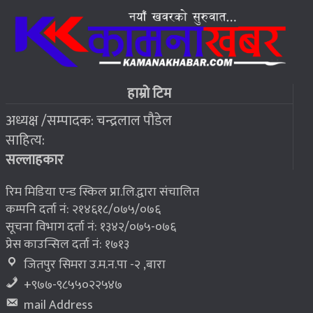
जहाँ चट्याङबाट बच्न रक्सी छर्केर घरभित्र पस्छन् स्थानीय
६
२०७६ बैशाख १३, शुक्रबार
फोरम सुनसरीको अध्यक्षमा खत्वे विजयी
७
हाम्रो टिम
अध्यक्ष /सम्पादक: चन्द्रलाल पौडेल
२०७६ बैशाख १३, शुक्रबार
साहित्य:
भूकम्प पीडितलाई घर निर्माण गर्न लालपुर्जा
८
सल्लाहकार
रिम मिडिया एन्ड स्किल प्रा.लि.द्वारा संचालित
कम्पनि दर्ता नं: २१४६१८/०७५/०७६
सूचना विभाग दर्ता नं: १३४२/०७५-०७६
प्रेस काउन्सिल दर्ता नं: १७१३
जितपुर सिमरा उ.म.न.पा -२ ,बारा
+९७७-९८५५०२२५४७
mail Address