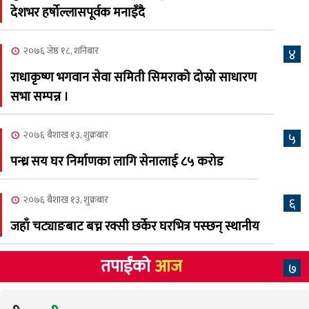
२०८३ श्रावण २, शनिबार
देशभर हर्षोल्लासपूर्वक मनाइँदै
क्यालगरी नेपाली मेलाको
८
सम्पुर्ण तयारी पुरा, महेश र
२०७६ जेष्ठ १८, शनिबार
४
अस्मिताको बेजोड प्रस्तुती रहने
राधाकृष्ण भगवान सेवा समिती सिमराको दोस्रो साधारण
सभा सम्पन्न ।
२०७६ बैशाख १३, शुक्रबार
५
पन्ध्र सय घर निर्माणका लागि सेनालाई ८५ करोड
२०७६ बैशाख १३, शुक्रबार
६
जहाँ चट्याङबाट बच्न रक्सी छर्केर घरभित्र पस्छन् स्थानीय
तपाईंको
आज
७