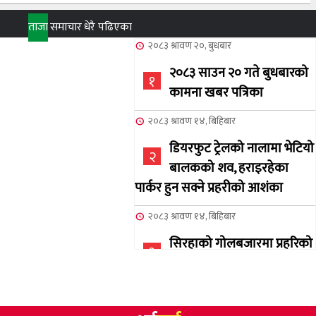
ताजा
समाचार
धेरै पढिएका
२०८३ श्रावण २०, बुधबार
२०८३ साउन २० गते बुधबारको
१
कामना खबर पत्रिका
२०८३ श्रावण १४, बिहिबार
डियरफुट ट्रेलको नालामा भेटियो
२
बालकको शव, हराइरहेका
पार्कर हुन सक्ने प्रहरीको आशंका
२०८३ श्रावण १४, बिहिबार
सिरहाको गोलबजारमा प्रहरिको
३
गोलि लागेर एक जनाको मृत्यु
२०८३ श्रावण १०, आईतबार