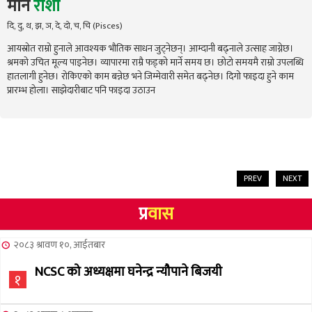
मीन
राशी
दि, दु, थ, झ, ञ, दे, दो, च, चि (Pisces)
आयस्रोत राम्रो हुनाले आवश्यक भौतिक साधन जुट्नेछन्। आम्दानी बढ्नाले उत्साह जाग्नेछ।
श्रमको उचित मूल्य पाइनेछ। व्यापारमा राम्रै फड्को मार्ने समय छ। छोटो समयमै राम्रो उपलब्धि
हातलागी हुनेछ। रोकिएको काम बन्नेछ भने जिम्मेवारी समेत बढ्नेछ। दिगो फाइदा हुने काम
प्रारम्भ होला। साझेदारीबाट पनि फाइदा उठाउन
PREV
NEXT
प्र
वास
२०८३ श्रावण १०, आईतबार
NCSC को अध्यक्षमा घनेन्द्र न्यौपाने बिजयी
१