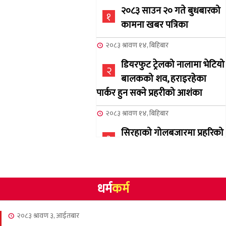
२०८३ साउन २० गते बुधबारको
१
कामना खबर पत्रिका
२०८३ श्रावण १४, बिहिबार
डियरफुट ट्रेलको नालामा भेटियो
२
बालकको शव, हराइरहेका
पार्कर हुन सक्ने प्रहरीको आशंका
२०८३ श्रावण १४, बिहिबार
सिरहाको गोलबजारमा प्रहरिको
३
गोलि लागेर एक जनाको मृत्यु
२०८३ श्रावण १०, आईतबार
धर्म
कर्म
NCSC को अध्यक्षमा घनेन्द्र
४
न्यौपाने बिजयी
२०८३ श्रावण ३, आईतबार
२०८३ श्रावण ८, शुक्रबार