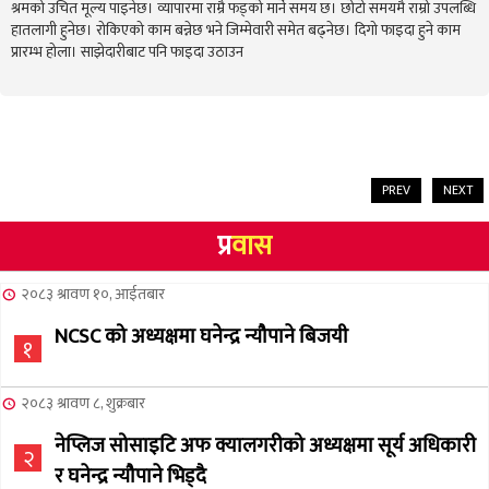
श्रमको उचित मूल्य पाइनेछ। व्यापारमा राम्रै फड्को मार्ने समय छ। छोटो समयमै राम्रो उपलब्धि
हातलागी हुनेछ। रोकिएको काम बन्नेछ भने जिम्मेवारी समेत बढ्नेछ। दिगो फाइदा हुने काम
प्रारम्भ होला। साझेदारीबाट पनि फाइदा उठाउन
PREV
NEXT
प्र
वास
२०८३ श्रावण १०, आईतबार
NCSC को अध्यक्षमा घनेन्द्र न्यौपाने बिजयी
१
२०८३ श्रावण ८, शुक्रबार
नेप्लिज सोसाइटि अफ क्यालगरीको अध्यक्षमा सूर्य अधिकारी
२
र घनेन्द्र न्यौपाने भिड्दै