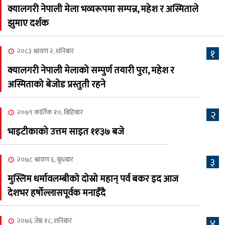
क्यालगरी नेपाली मेला भव्यरूपमा सम्पन्न, महेश र अस्मिताले
नेप्लिज सोसाइटि अफ
५
झुमाए दर्शक
क्यालगरीको अध्यक्षमा सूर्य
अधिकारी र घनेन्द्र न्यौपाने भिड्दै
२०८३ श्रावण २, शनिबार
१
२०८३ श्रावण ६, बुधबार
क्यालगरी नेपाली मेलाको सम्पुर्ण तयारी पुरा, महेश र
२०८३ काउन ६ गते बुधबारको
अस्मिताको बेजोड प्रस्तुती रहने
६
कामना खबर पत्रिका
२०७९ कार्तिक १०, बिहिबार
२
२०८३ श्रावण ३, आईतबार
भाइटीकाको उत्तम साइत ११ः३७ बजे
क्यालगरी नेपाली मेला
७
भव्यरूपमा सम्पन्न, महेश र
२०७८ श्रावण ६, बुधबार
३
अस्मिताले झुमाए दर्शक
मुस्लिम धर्मावलम्बीको दोस्रो महान् पर्व बकर इद आज
२०८३ श्रावण २, शनिबार
देशभर हर्षोल्लासपूर्वक मनाइँदै
क्यालगरी नेपाली मेलाको
८
सम्पुर्ण तयारी पुरा, महेश र
२०७६ जेष्ठ १८, शनिबार
४