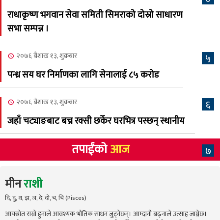
अस्मिताको बेजोड प्रस्तुती रहने
राधाकृष्ण भगवान सेवा समिती सिमराको दोस्रो साधारण
सभा सम्पन्न ।
२०७६ बैशाख १३, शुक्रबार
५
पन्ध्र सय घर निर्माणका लागि सेनालाई ८५ करोड
२०७६ बैशाख १३, शुक्रबार
६
जहाँ चट्याङबाट बच्न रक्सी छर्केर घरभित्र पस्छन् स्थानीय
तपाईंको
आज
७
मीन
राशी
दि, दु, थ, झ, ञ, दे, दो, च, चि (Pisces)
आयस्रोत राम्रो हुनाले आवश्यक भौतिक साधन जुट्नेछन्। आम्दानी बढ्नाले उत्साह जाग्नेछ।