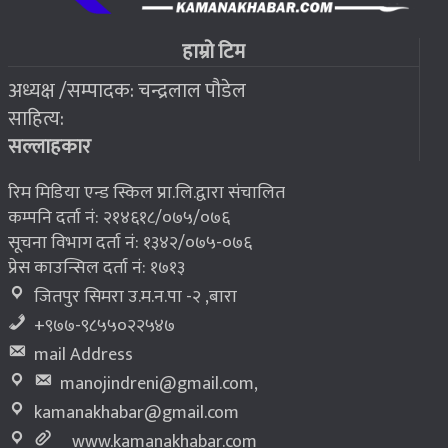
फोरम सुनसरीको अध्यक्षमा खत्वे विजयी
७
हाम्रो टिम
अध्यक्ष /सम्पादक: चन्द्रलाल पौडेल
२०७६ बैशाख १३, शुक्रबार
साहित्य:
भूकम्प पीडितलाई घर निर्माण गर्न लालपुर्जा
८
सल्लाहकार
रिम मिडिया एन्ड स्किल प्रा.लि.द्वारा संचालित
कम्पनि दर्ता नं: २१४६१८/०७५/०७६
सूचना विभाग दर्ता नं: १३४२/०७५-०७६
प्रेस काउन्सिल दर्ता नं: १७१३
जितपुर सिमरा उ.म.न.पा -२ ,बारा
+९७७-९८५५०२२५४७
mail Address
manojindreni@gmail.com
,
kamanakhabar@gmail.com
www.kamanakhabar.com