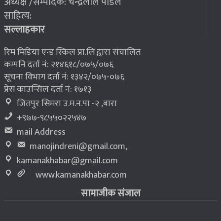
अध्यक्ष /सम्पादक: चन्द्रलाल पौडेल
२०७६ बैशाख १३, शुक्रबार
साहित्य:
भूकम्प पीडितलाई घर निर्माण गर्न लालपुर्जा
८
सल्लाहकार
रिम मिडिया एन्ड स्किल प्रा.लि.द्वारा संचालित
कम्पनि दर्ता नं: २१४६१८/०७५/०७६
सूचना विभाग दर्ता नं: १३४२/०७५-०७६
प्रेस काउन्सिल दर्ता नं: १७१३
जितपुर सिमरा उ.म.न.पा -२ ,बारा
+९७७-९८५५०२२५४७
mail Address
manojindreni@gmail.com
,
kamanakhabar@gmail.com
www.kamanakhabar.com
सामाजीक संजाल