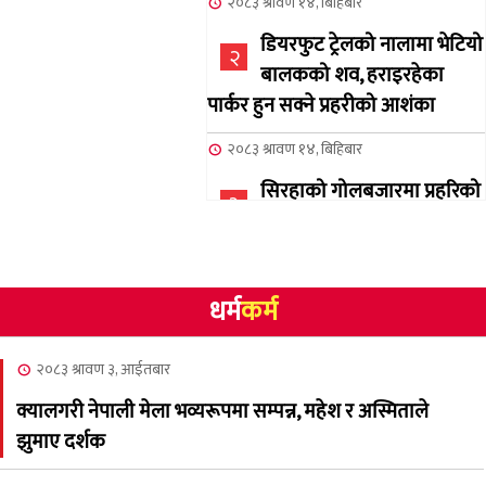
२०८३ श्रावण १४, बिहिबार
डियरफुट ट्रेलको नालामा भेटियो
२
बालकको शव, हराइरहेका
पार्कर हुन सक्ने प्रहरीको आशंका
२०८३ श्रावण १४, बिहिबार
सिरहाको गोलबजारमा प्रहरिको
३
गोलि लागेर एक जनाको मृत्यु
२०८३ श्रावण १०, आईतबार
धर्म
कर्म
NCSC को अध्यक्षमा घनेन्द्र
४
न्यौपाने बिजयी
२०८३ श्रावण ३, आईतबार
२०८३ श्रावण ८, शुक्रबार
क्यालगरी नेपाली मेला भव्यरूपमा सम्पन्न, महेश र अस्मिताले
नेप्लिज सोसाइटि अफ
५
झुमाए दर्शक
क्यालगरीको अध्यक्षमा सूर्य
अधिकारी र घनेन्द्र न्यौपाने भिड्दै