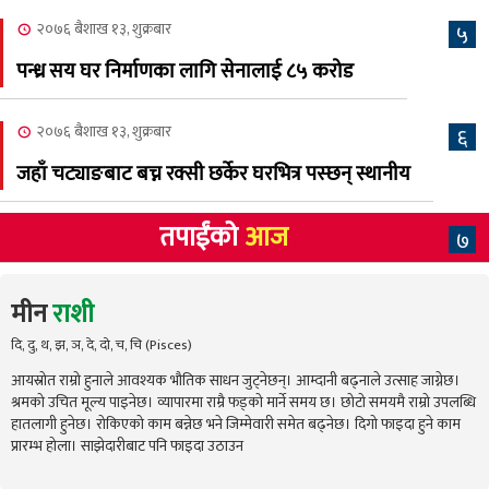
२०७६ बैशाख १३, शुक्रबार
५
पन्ध्र सय घर निर्माणका लागि सेनालाई ८५ करोड
२०७६ बैशाख १३, शुक्रबार
६
जहाँ चट्याङबाट बच्न रक्सी छर्केर घरभित्र पस्छन् स्थानीय
तपाईंको
आज
७
मीन
राशी
दि, दु, थ, झ, ञ, दे, दो, च, चि (Pisces)
आयस्रोत राम्रो हुनाले आवश्यक भौतिक साधन जुट्नेछन्। आम्दानी बढ्नाले उत्साह जाग्नेछ।
श्रमको उचित मूल्य पाइनेछ। व्यापारमा राम्रै फड्को मार्ने समय छ। छोटो समयमै राम्रो उपलब्धि
हातलागी हुनेछ। रोकिएको काम बन्नेछ भने जिम्मेवारी समेत बढ्नेछ। दिगो फाइदा हुने काम
प्रारम्भ होला। साझेदारीबाट पनि फाइदा उठाउन