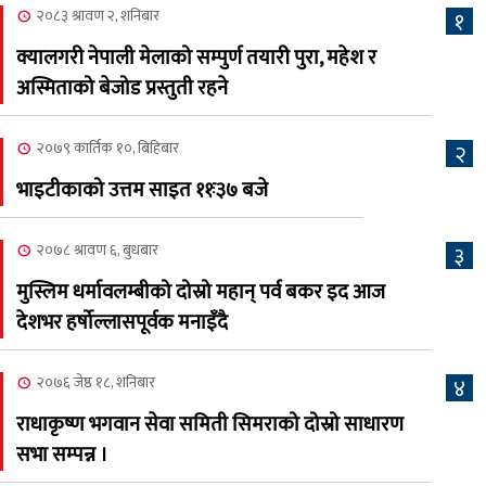
२०८३ श्रावण २, शनिबार
१
२०८३ श्रावण ६, बुधबार
क्यालगरी नेपाली मेलाको सम्पुर्ण तयारी पुरा, महेश र
२०८३ काउन ६ गते बुधबारको
अस्मिताको बेजोड प्रस्तुती रहने
६
कामना खबर पत्रिका
२०७९ कार्तिक १०, बिहिबार
२
२०८३ श्रावण ३, आईतबार
भाइटीकाको उत्तम साइत ११ः३७ बजे
क्यालगरी नेपाली मेला
७
भव्यरूपमा सम्पन्न, महेश र
२०७८ श्रावण ६, बुधबार
३
अस्मिताले झुमाए दर्शक
मुस्लिम धर्मावलम्बीको दोस्रो महान् पर्व बकर इद आज
२०८३ श्रावण २, शनिबार
देशभर हर्षोल्लासपूर्वक मनाइँदै
क्यालगरी नेपाली मेलाको
८
सम्पुर्ण तयारी पुरा, महेश र
२०७६ जेष्ठ १८, शनिबार
४
अस्मिताको बेजोड प्रस्तुती रहने
राधाकृष्ण भगवान सेवा समिती सिमराको दोस्रो साधारण
सभा सम्पन्न ।