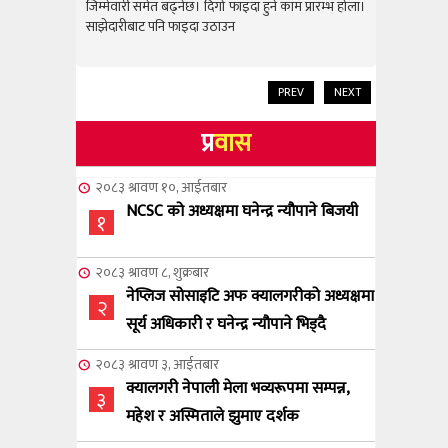
राम्रो उपलब
जिम्मेवारी समेत बढ्नेछ। दिगो फाइदा हुने काम प्रारम्भ होला।
जिम्मेवारी स
साझेदारीबाट पनि फाइदा उठाउन
साझेदारीबाट
PREV
NEXT
प्र
वास
२०८३ श्रावण १०, आईतबार
NCSC को अध्यक्षमा घनेन्द्र न्यौपाने बिजयी
१
२०८३ श्रावण ८, शुक्रबार
नेप्लिज सोसाइटि अफ क्यालगरीको अध्यक्षमा
२
सूर्य अधिकारी र घनेन्द्र न्यौपाने भिड्दै
२०८३ श्रावण ३, आईतबार
क्यालगरी नेपाली मेला भव्यरूपमा सम्पन्न,
३
महेश र अस्मिताले झुमाए दर्शक