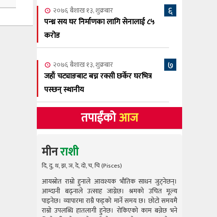
६
२०७६ बैशाख १३, शुक्रबार
पन्ध्र सय घर निर्माणका लागि सेनालाई ८५
करोड
७
२०७६ बैशाख १३, शुक्रबार
जहाँ चट्याङबाट बच्न रक्सी छर्केर घरभित्र
पस्छन् स्थानीय
तपाईंको
आज
मीन
राशी
दि, दु, थ, झ, ञ, दे, दो, च, चि (Pisces)
आयस्रोत राम्रो हुनाले आवश्यक भौतिक साधन जुट्नेछन्।
आयस्रोत राम
आम्दानी बढ्नाले उत्साह जाग्नेछ। श्रमको उचित मूल्य
आम्दानी बढ
पाइनेछ। व्यापारमा राम्रै फड्को मार्ने समय छ। छोटो समयमै
पाइनेछ। व्या
राम्रो उपलब्धि हातलागी हुनेछ। रोकिएको काम बन्नेछ भने