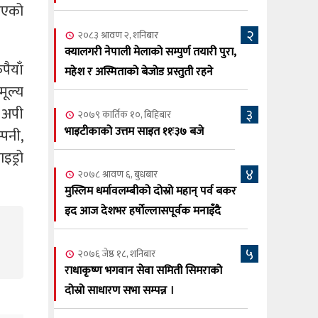
सूर्य अधिकारी र घनेन्द्र न्यौपाने भिड्दै
आएको
२
२०८३ श्रावण ६, बुधबार
२०८३ श्रावण २, शनिबार
२०८३ काउन ६ गते बुधबारको कामना खबर
क्यालगरी नेपाली मेलाको सम्पुर्ण तयारी पुरा,
६
ैयाँ
पत्रिका
महेश र अस्मिताको बेजोड प्रस्तुती रहने
ूल्य
२०८३ श्रावण ३, आईतबार
, अपी
३
२०७९ कार्तिक १०, बिहिबार
क्यालगरी नेपाली मेला भव्यरूपमा सम्पन्न,
७
भाइटीकाको उत्तम साइत ११ः३७ बजे
्पनी,
महेश र अस्मिताले झुमाए दर्शक
इड्रो
२०८३ श्रावण २, शनिबार
४
२०७८ श्रावण ६, बुधबार
क्यालगरी नेपाली मेलाको सम्पुर्ण तयारी पुरा,
८
मुस्लिम धर्मावलम्बीको दोस्रो महान् पर्व बकर
महेश र अस्मिताको बेजोड प्रस्तुती रहने
इद आज देशभर हर्षोल्लासपूर्वक मनाइँदै
५
२०७६ जेष्ठ १८, शनिबार
राधाकृष्ण भगवान सेवा समिती सिमराको
दोस्रो साधारण सभा सम्पन्न ।