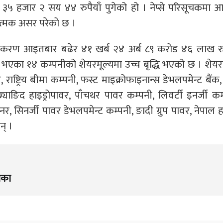
५ हजार २ सय ४४ रुपैयाँ पुगेको हो । नेप्से परिसूचकमा 
त्मक असर परेको छ ।
जीकरण आइतबार बढेर ४१ खर्ब २४ अर्ब ८९ करोड ४६ लाख रुप
का १४ कम्पनीको शेयरमूल्यमा उच्च बृद्धि भएको छ । शेयरम
राष्ट्रिय बीमा कम्पनी, फस्ट माइक्रोफाइनान्स डेभलपमेन्ट बैंक
ाङिद हाइड्रोपावर, पाँचथर पावर कम्पनी, लिवर्टी इनर्जी कम
र, सिनर्जी पावर डेभलपमेन्ट कम्पनी, ङादी ग्रुप पावर, नेपाल हा
न् ।
िका