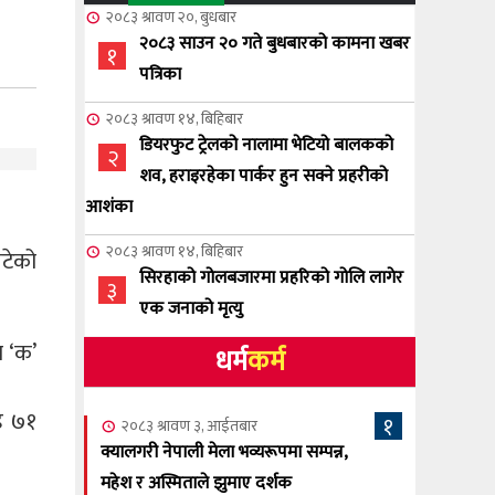
२०८३ श्रावण २०, बुधबार
२०८३ साउन २० गते बुधबारको कामना खबर
१
पत्रिका
२०८३ श्रावण १४, बिहिबार
डियरफुट ट्रेलको नालामा भेटियो बालकको
२
शव, हराइरहेका पार्कर हुन सक्ने प्रहरीको
आशंका
२०८३ श्रावण १४, बिहिबार
टेको
सिरहाको गोलबजारमा प्रहरिको गोलि लागेर
३
एक जनाको मृत्यु
 ‘क’
धर्म
कर्म
२०८३ श्रावण १०, आईतबार
NCSC को अध्यक्षमा घनेन्द्र न्यौपाने बिजयी
४
ड ७१
१
२०८३ श्रावण ३, आईतबार
२०८३ श्रावण ८, शुक्रबार
क्यालगरी नेपाली मेला भव्यरूपमा सम्पन्न,
नेप्लिज सोसाइटि अफ क्यालगरीको अध्यक्षमा
महेश र अस्मिताले झुमाए दर्शक
५