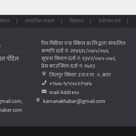
शिफल
सामाजिक संजाल
विज्ञापन
प्रयोगका सर्त
रिम मिडिया एन्ड स्किल प्रा.लि.द्वारा संचालित
म
कम्पनि दर्ता नं: २१४६१८/०७५/०७६
लाल पौडेल
सूचना विभाग दर्ता नं: १३४२/०७५-०७६
प्रेस काउन्सिल दर्ता नं: १७१३
जितपुर सिमरा उ.म.न.पा -२ ,बारा
+९७७-९८५५०२२५४७
mail Address
mail.com
,
kamanakhabar@gmail.com
abar.com