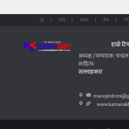
गृह
अटो
बजार
बैंक
रा
हाम्रो टि
अध्यक्ष /सम्पादक: चन्द्र
साहित्य:
सल्लाहकार
manojindreni@g
www.kamanakh