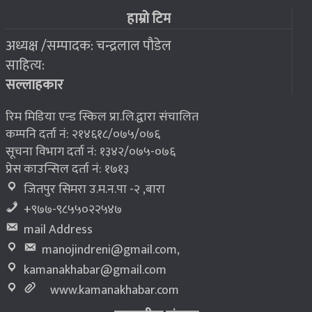
फोरम सुनसरीको अध्यक्षमा खत्वे विजयी
७
हाम्रो टिम
अध्यक्ष /सम्पादक: चन्द्रलाल पौडेल
२०७६ बैशाख १३, शुक्रबार
साहित्य:
भूकम्प पीडितलाई घर निर्माण गर्न लालपुर्जा
८
सल्लाहकार
रिम मिडिया एन्ड स्किल प्रा.लि.द्वारा संचालित
कम्पनि दर्ता नं: २१४६१८/०७५/०७६
सूचना विभाग दर्ता नं: १३४२/०७५-०७६
प्रेस काउन्सिल दर्ता नं: १७१३
जितपुर सिमरा उ.म.न.पा -२ ,बारा
+९७७-९८५५०२२५४७
mail Address
manojindreni@gmail.com
,
kamanakhabar@gmail.com
www.kamanakhabar.com