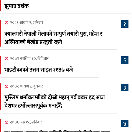
नेप्लिज सोसाइटि अफ
५
झुमाए दर्शक
क्यालगरीको अध्यक्षमा सूर्य
अधिकारी र घनेन्द्र न्यौपाने भिड्दै
२०८३ श्रावण २, शनिबार
१
२०८३ श्रावण ६, बुधबार
क्यालगरी नेपाली मेलाको सम्पुर्ण तयारी पुरा, महेश र
२०८३ काउन ६ गते बुधबारको
अस्मिताको बेजोड प्रस्तुती रहने
६
कामना खबर पत्रिका
२०७९ कार्तिक १०, बिहिबार
२
२०८३ श्रावण ३, आईतबार
भाइटीकाको उत्तम साइत ११ः३७ बजे
क्यालगरी नेपाली मेला
७
भव्यरूपमा सम्पन्न, महेश र
२०७८ श्रावण ६, बुधबार
३
अस्मिताले झुमाए दर्शक
मुस्लिम धर्मावलम्बीको दोस्रो महान् पर्व बकर इद आज
२०८३ श्रावण २, शनिबार
देशभर हर्षोल्लासपूर्वक मनाइँदै
क्यालगरी नेपाली मेलाको
८
सम्पुर्ण तयारी पुरा, महेश र
२०७६ जेष्ठ १८, शनिबार
४
अस्मिताको बेजोड प्रस्तुती रहने