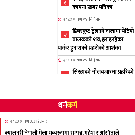
१
कामना खबर पत्रिका
२०८३ श्रावण १४, बिहिबार
डियरफुट ट्रेलको नालामा भेटियो
२
बालकको शव, हराइरहेका
पार्कर हुन सक्ने प्रहरीको आशंका
२०८३ श्रावण १४, बिहिबार
सिरहाको गोलबजारमा प्रहरिको
३
गोलि लागेर एक जनाको मृत्यु
२०८३ श्रावण १०, आईतबार
धर्म
कर्म
NCSC को अध्यक्षमा घनेन्द्र
४
न्यौपाने बिजयी
२०८३ श्रावण ३, आईतबार
२०८३ श्रावण ८, शुक्रबार
क्यालगरी नेपाली मेला भव्यरूपमा सम्पन्न, महेश र अस्मिताले