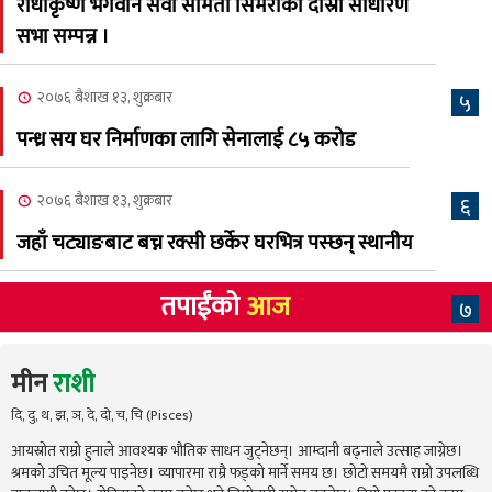
राधाकृष्ण भगवान सेवा समिती सिमराको दोस्रो साधारण
सभा सम्पन्न ।
२०७६ बैशाख १३, शुक्रबार
५
पन्ध्र सय घर निर्माणका लागि सेनालाई ८५ करोड
२०७६ बैशाख १३, शुक्रबार
६
जहाँ चट्याङबाट बच्न रक्सी छर्केर घरभित्र पस्छन् स्थानीय
तपाईंको
आज
७
मीन
राशी
दि, दु, थ, झ, ञ, दे, दो, च, चि (Pisces)
आयस्रोत राम्रो हुनाले आवश्यक भौतिक साधन जुट्नेछन्। आम्दानी बढ्नाले उत्साह जाग्नेछ।
श्रमको उचित मूल्य पाइनेछ। व्यापारमा राम्रै फड्को मार्ने समय छ। छोटो समयमै राम्रो उपलब्धि