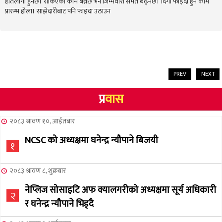
हातलागी हुनेछ। रोकिएको काम बन्नेछ भने जिम्मेवारी समेत बढ्नेछ। दिगो फाइदा हुने काम
प्रारम्भ होला। साझेदारीबाट पनि फाइदा उठाउन
PREV
NEXT
प्र
वास
२०८३ श्रावण १०, आईतबार
NCSC को अध्यक्षमा घनेन्द्र न्यौपाने बिजयी
१
२०८३ श्रावण ८, शुक्रबार
नेप्लिज सोसाइटि अफ क्यालगरीको अध्यक्षमा सूर्य अधिकारी
२
र घनेन्द्र न्यौपाने भिड्दै