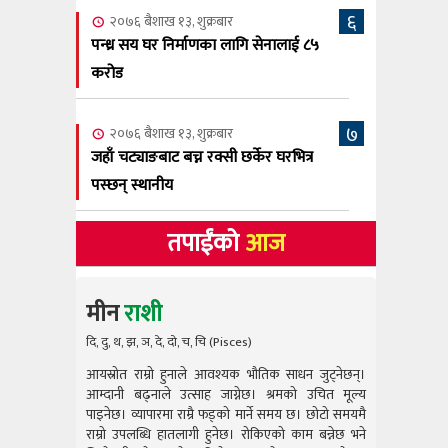
६
२०७६ बैशाख १३, शुक्रबार
पन्ध्र सय घर निर्माणका लागि सेनालाई ८५
करोड
७
२०७६ बैशाख १३, शुक्रबार
जहाँ चट्याङबाट बच्न रक्सी छर्केर घरभित्र
पस्छन् स्थानीय
तपाईंको
आज
मीन
राशी
दि, दु, थ, झ, ञ, दे, दो, च, चि (Pisces)
आयस्रोत राम्रो हुनाले आवश्यक भौतिक साधन जुट्नेछन्।
आयस्रोत राम
आम्दानी बढ्नाले उत्साह जाग्नेछ। श्रमको उचित मूल्य
आम्दानी बढ
पाइनेछ। व्यापारमा राम्रै फड्को मार्ने समय छ। छोटो समयमै
पाइनेछ। व्या
राम्रो उपलब्धि हातलागी हुनेछ। रोकिएको काम बन्नेछ भने