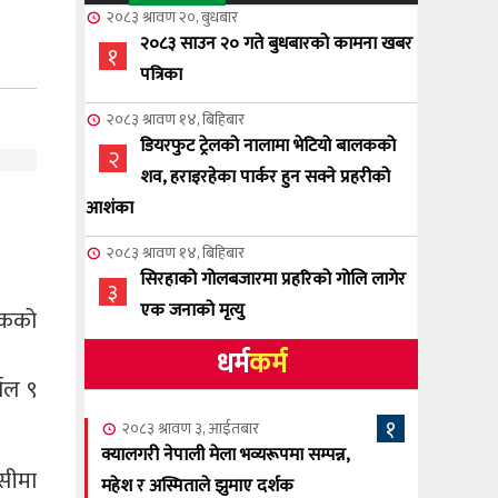
२०८३ श्रावण २०, बुधबार
२०८३ साउन २० गते बुधबारको कामना खबर
१
पत्रिका
२०८३ श्रावण १४, बिहिबार
डियरफुट ट्रेलको नालामा भेटियो बालकको
२
शव, हराइरहेका पार्कर हुन सक्ने प्रहरीको
आशंका
२०८३ श्रावण १४, बिहिबार
सिरहाको गोलबजारमा प्रहरिको गोलि लागेर
३
एक जनाको मृत्यु
्षकको
धर्म
कर्म
२०८३ श्रावण १०, आईतबार
NCSC को अध्यक्षमा घनेन्द्र न्यौपाने बिजयी
याल ९
४
१
२०८३ श्रावण ३, आईतबार
२०८३ श्रावण ८, शुक्रबार
क्यालगरी नेपाली मेला भव्यरूपमा सम्पन्न,
नेप्लिज सोसाइटि अफ क्यालगरीको अध्यक्षमा
 सीमा
महेश र अस्मिताले झुमाए दर्शक
५