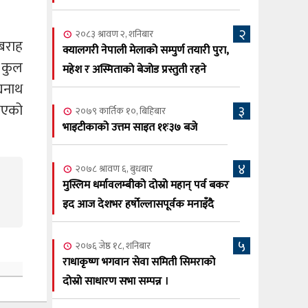
सूर्य अधिकारी र घनेन्द्र न्यौपाने भिड्दै
२
२०८३ श्रावण ६, बुधबार
२०८३ श्रावण २, शनिबार
 बराह
२०८३ काउन ६ गते बुधबारको कामना खबर
क्यालगरी नेपाली मेलाको सम्पुर्ण तयारी पुरा,
६
, कुल
पत्रिका
महेश र अस्मिताको बेजोड प्रस्तुती रहने
्यनाथ
२०८३ श्रावण ३, आईतबार
 भएको
३
२०७९ कार्तिक १०, बिहिबार
क्यालगरी नेपाली मेला भव्यरूपमा सम्पन्न,
७
भाइटीकाको उत्तम साइत ११ः३७ बजे
महेश र अस्मिताले झुमाए दर्शक
२०८३ श्रावण २, शनिबार
४
२०७८ श्रावण ६, बुधबार
क्यालगरी नेपाली मेलाको सम्पुर्ण तयारी पुरा,
८
मुस्लिम धर्मावलम्बीको दोस्रो महान् पर्व बकर
महेश र अस्मिताको बेजोड प्रस्तुती रहने
इद आज देशभर हर्षोल्लासपूर्वक मनाइँदै
५
२०७६ जेष्ठ १८, शनिबार
राधाकृष्ण भगवान सेवा समिती सिमराको
दोस्रो साधारण सभा सम्पन्न ।