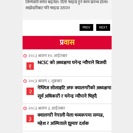
राम्रो उपलब
जिम्मेवारी समेत बढ्नेछ। दिगो फाइदा हुने काम प्रारम्भ होला।
जिम्मेवारी स
साझेदारीबाट पनि फाइदा उठाउन
साझेदारीबाट
PREV
NEXT
प्र
वास
२०८३ श्रावण १०, आईतबार
NCSC को अध्यक्षमा घनेन्द्र न्यौपाने बिजयी
१
२०८३ श्रावण ८, शुक्रबार
नेप्लिज सोसाइटि अफ क्यालगरीको अध्यक्षमा
२
सूर्य अधिकारी र घनेन्द्र न्यौपाने भिड्दै
२०८३ श्रावण ३, आईतबार
क्यालगरी नेपाली मेला भव्यरूपमा सम्पन्न,
३
महेश र अस्मिताले झुमाए दर्शक