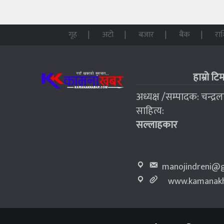
गृह
अटो
बजार
बैंक
रा
हाम्रो टि
अध्यक्ष /सम्पादक: चन्द्र
साहित्य:
सल्लाहकार
manojindreni@g
www.kamanakh