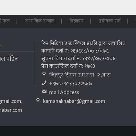
शिफल
सामाजिक संजाल
विज्ञापन
प्रयोगका सर्त
रिम मिडिया एन्ड स्किल प्रा.लि.द्वारा संचालित
म
कम्पनि दर्ता नं: २१४६१८/०७५/०७६
लाल पौडेल
सूचना विभाग दर्ता नं: १३४२/०७५-०७६
प्रेस काउन्सिल दर्ता नं: १७१३
जितपुर सिमरा उ.म.न.पा -२ ,बारा
+९७७-९८५५०२२५४७
mail Address
mail.com
,
kamanakhabar@gmail.com
abar.com